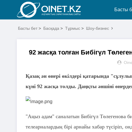
Басты б
Басты бет
>
Басқада
>
Тұрмыс
>
Шоу-бизнес
92 жасқа толған Бибігүл Төлеге
Oine
Қазақ ән өнері өкілдері қатарында "сұлул
күні 92 жасқа толды. Даңқты әншіні өнерде
"Аңыз адам" саналатын Бибігүл Төлегенова б
телеарналардың бірі арнайы хабар түсіріп, он