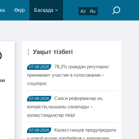
ка
Өңір
Басқада
Kz
Ru
Уақыт тізбегі
)
78,2% граждан регулярно
07-08-2026
принимают участие в голосовании –
ан
соцопрос
Саяси реформалар оң
07-08-2026
өзгерістің нышаны саналады –
қазақстандықтар пікірі
Казахстанцев предупредили
07-08-2026
о новой волне дипфейков с мировыми