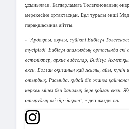
ұсынылған. Бағдарламаға Төлегенованың өнерд
мерекесіне ортақтасқан. Бұл туралы әнші Мә
парақшасында айтты.
- "Ардақты, аяулы, сүйікті Бибігүл Төлеген
түсірілді. Бибігүл апамыздың ортасында екі
естеліктер, архив видеолар, Бибігүл Ахметқы
екен. Болған оқиғаның қай жылы, айы, күнін
отырдық. Расында, құдай бір жанға қайталан
көркем мінез бен даналық бере қойған екен.
отырудың өзі бір бақыт", -
деп жазды ол.