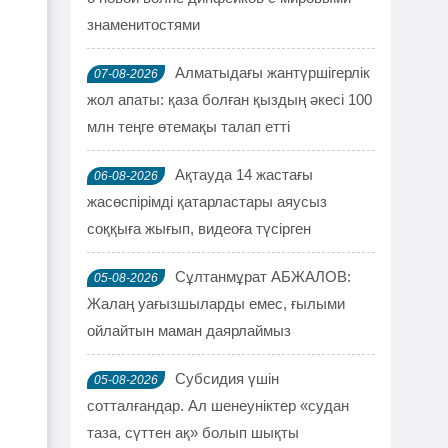
знаменитостями
Алматыдағы жантүршігерлік
07-08-2026
жол апаты: қаза болған қыздың әкесі 100
млн теңге өтемақы талап етті
Ақтауда 14 жастағы
06-08-2026
жасөспірімді қатарластары аяусыз
соққыға жығып, видеоға түсірген
Сұлтанмұрат АБЖАЛОВ:
05-08-2026
Жалаң уағызшыларды емес, ғылыми
ойлайтын маман даярлаймыз
Субсидия үшін
05-08-2026
сотталғандар. Ал шенеуніктер «судан
таза, сүттен ақ» болып шықты