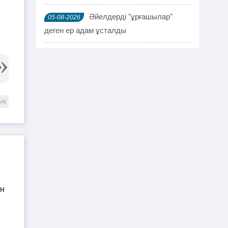
Әйелдерді "ұрғашылар"
05-08-2026
деген ер адам ұсталды
ҰҚК 114 адамды ұстады
04-08-2026
Шымкентте мефедронның ірі
03-08-2026
партиясы тәркіленді: ерлі-зайыпты
ық
ұсталды
Шалқардың бұрынғы әкім
02-08-2026
ақталып шығу үшін алаяққа 4 миллион
теңге берген
Қазақстандық азамат
01-08-2026
журналист Лұқпан Ахмедияровты жала
жапқаны үшін жауапқа тартуды талап
етті