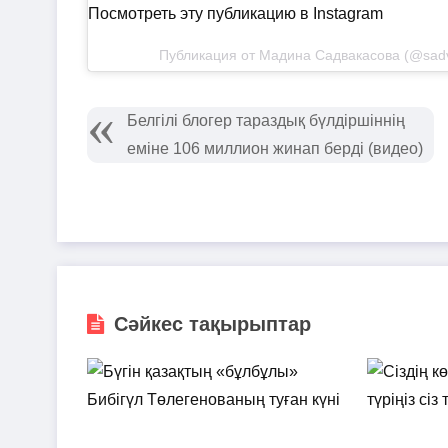
Посмотреть эту публикацию в Instagram
Публикация от Мадина Садвакасова (@sad
Белгілі блогер тараздық бүлдіршіннің
еміне 106 миллион жинап берді (видео)
Сәйкес тақырыптар