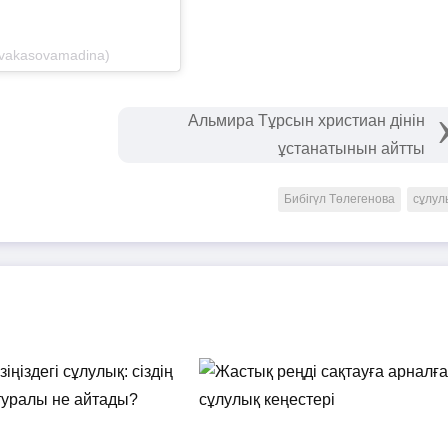
vakasovamadina)
Альмира Тұрсын христиан дінін
ұстанатынын айтты
Бибігүл Төлегенова
сұлул