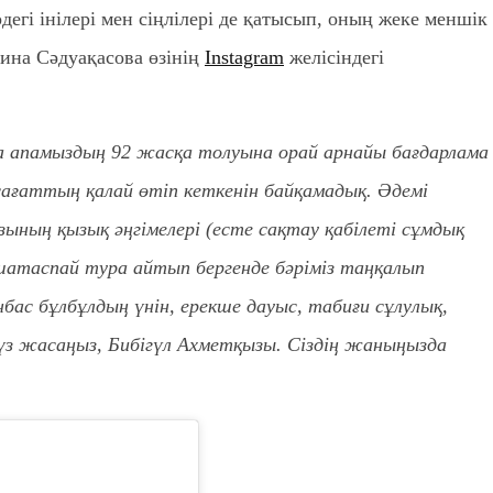
егі інілері мен сіңлілері де қатысып, оның жеке меншік
дина Сәдуақасова өзінің
Instagram
желісіндегі
ова апамыздың 92 жасқа толуына орай арнайы бағдарлама
 сағаттың қалай өтіп кеткенін байқамадық. Әдемі
зының қызық әңгімелері (есте сақтау қабілеті сұмдық
 шатаспай тура айтып бергенде бәріміз таңқалып
бас бұлбұлдың үнін, ерекше дауыс, табиғи сұлулық,
 Жүз жасаңыз, Бибігүл Ахметқызы. Сіздің жаныңызда