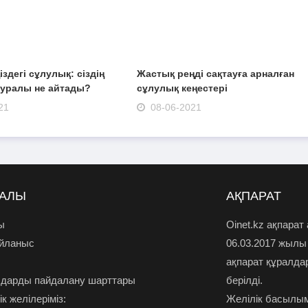
ңіздегі сұлулық: сіздің
Жастық реңді сақтауға арналған
 туралы не айтады?
сұлулық кеңестері
21
08-06-2021
РАЛЫ
АҚПАРАТ
ы
Oinet.kz ақпарат
айланыс
06.03.2017 жылы
ақпарат құралда
дарды пайдалану шарттары
берілді.
к желілеріміз:
Желілік басылым