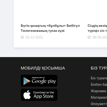
Бүгін қазақтың «бұлбұлы» Бибігүл
Сіздің көзі
Төлегенованың туған күні
түріңіз сіз
16-12-2021
08-06-20
МОБИЛДІ ҚОСЫМША
БІЗ ТУ
Біз турал
Бізбен б
Жарнама
Материал
Әлеуметті