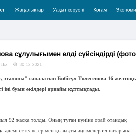
ет
Жаңалықтар
Уақыт керуені
Қоғам
Экономи
нова сұлулығымен елді сүйсіндірді (фото
t.kz
30-12-2021
ық эталоны" саналатын Бибігүл Төлегенова 16 желтоқс
гі іні буын өкілдері арнайы құттықтады.
иыл 92 жасқа толды. Оның туған күніне орай отандық
да әдемі естеліктер мен қызықты әңгімелер ел назарына