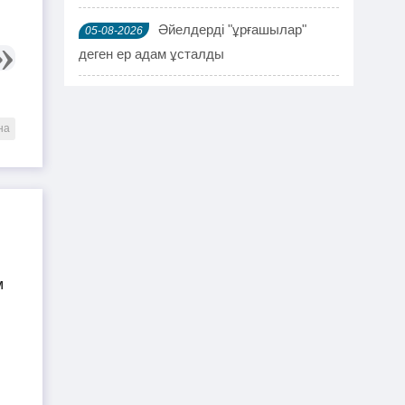
Әйелдерді "ұрғашылар"
05-08-2026
деген ер адам ұсталды
ҰҚК 114 адамды ұстады
04-08-2026
на
Шымкентте мефедронның ірі
03-08-2026
партиясы тәркіленді: ерлі-зайыпты
ұсталды
Шалқардың бұрынғы әкім
02-08-2026
ақталып шығу үшін алаяққа 4 миллион
теңге берген
Қазақстандық азамат
01-08-2026
журналист Лұқпан Ахмедияровты жала
жапқаны үшін жауапқа тартуды талап
етті