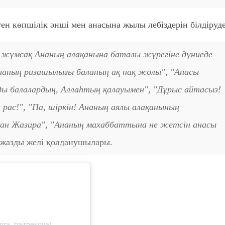
ген көпшілік әнші мен анасына жылы лебіздерін білдіруде
Ең жұмсақ Ананың алақанына баталы жүрегіне дүниеде
аның ризашылығы баланың ақ нақ жолы", "Анасы
ады балалардың, Аллаһтың қалауымен", "Дұрыс айтасыз!
рас!", "Па, шіркін! Ананың аялы алақанының
ан Жазира", "Ананың махаббаттына не жетсін анасы
 жазды желі қолданушылары.
ira_bairbekova)