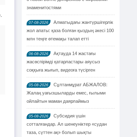
знаменитостями
.
Алматыдағы жантүршігерлік
07-08-2026
жол апаты: қаза болған қыздың әкесі 100
млн теңге өтемақы талап етті
Ақтауда 14 жастағы
06-08-2026
жасөспірімді қатарластары аяусыз
соққыға жығып, видеоға түсірген
Сұлтанмұрат АБЖАЛОВ:
05-08-2026
Жалаң уағызшыларды емес, ғылыми
ойлайтын маман даярлаймыз
Субсидия үшін
05-08-2026
сотталғандар. Ал шенеуніктер «судан
таза, сүттен ақ» болып шықты