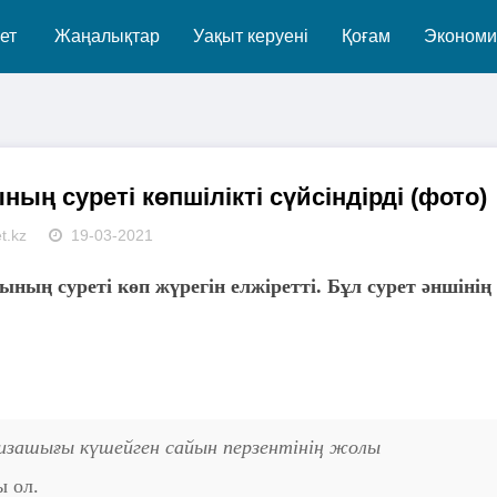
ет
Жаңалықтар
Уақыт керуені
Қоғам
Экономи
ның суреті көпшілікті сүйсіндірді (фото)
t.kz
19-03-2021
ның суреті көп жүрегін елжіретті. Бұл сурет әншінің
изашығы күшейген сайын перзентінің жолы
ы ол.