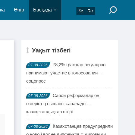
ка
Өңір
Басқада
Kz
Ru
Уақыт тізбегі
78,2% граждан регулярно
07-08-2026
принимают участие в голосовании –
соцопрос
Саяси реформалар оң
07-08-2026
өзгерістің нышаны саналады –
қазақстандықтар пікірі
Казахстанцев предупредили
07-08-2026
о новой волне дипфейков с мировыми