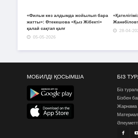
«Фильм көз алдымда жойылып бара
«Қателігімі
жатты»: Өтекешова «Қыз Жібекті»
Жанәбіловт
қалай сақтап қалғ
28-04-20
05-05-2026
МОБИЛДІ ҚОСЫМША
БІЗ ТУ
Біз турал
Бізбен б
Жарнама
Материал
Әлеуметті