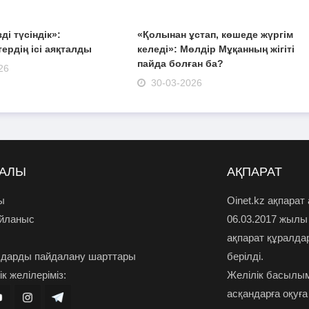
зді түсіндік»:
«Қолынан ұстап, көшеде жүргім
ердің ісі аяқталды
келеді»: Мөлдір Мұқанның жігіті
пайда болған ба?
26
30-03-2026
РАЛЫ
АҚПАРАТ
ы
Oinet.kz ақпарат
айланыс
06.03.2017 жылы
ақпарат құралда
дарды пайдалану шарттары
берілді.
к желілеріміз:
Желілік басылым
асқандарға оқуға