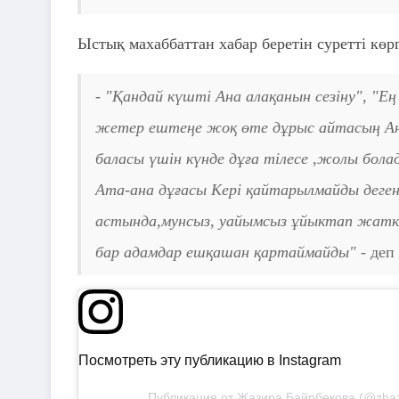
Ыстық махаббаттан хабар беретін суретті көр
- "Қандай күшті Ана алақанын сезіну", "
жетер ештеңе жоқ өте дұрыс айтасың Ан
баласы үшін күнде дұға тілесе ,жолы бол
Ата-ана дұғасы Кері қайтарылмайды деген 
астында,мунсыз, уайымсыз ұйыктап жатк
бар адамдар ешқашан қартаймайды" -
деп
Посмотреть эту публикацию в Instagram
Публикация от Жазира Байрбекова (@zhaz