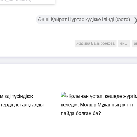
Әнші Қайрат Нұртас күдікке ілінді (фото)
Жазира Байырбекова
әнші
а