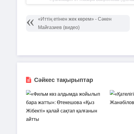
«Иттің етінен жек көрем» - Сәкен
Майғазиев (видео)
Сәйкес тақырыптар