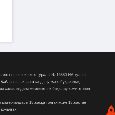
TikTok-та тікелей эфир
01-08-2026
жүргізген әйел айыппұл арқалады
Түркістан облысында үш тіс
31-07-2026
дәрігері МӘМС аясында 43 мың адамның
тісін "емдеген"
Руслан Берденов не үшін
30-07-2026
Respublica партиясынан кеткенін
түсіндірді
 агенттігін есепке қою туралы № 16380-ИА куәлігі
 Байланыс, ақпараттандыру және бұқаралық
Жанысбек ӨТЕГЕН:
30-07-2026
ры саласындағы мемлекеттік бақылау комитетінен
Әділетті таңдағаныма ешқашан өкінген
емеспін
 материалдары 18 жасқа толған және 18 жастан
Күдікті қылмыстық іс,
29-07-2026
 арналған