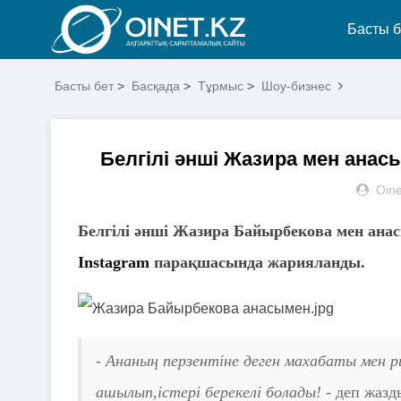
Басты б
Басты бет
>
Басқада
>
Тұрмыс
>
Шоу-бизнес
Белгілі әнші Жазира мен анасы
Oine
Белгілі әнші Жазира Байырбекова мен анасы
Instagram
парақшасында жарияланды.
- Ананың перзентіне деген махабаты мен р
ашылып,істері берекелі болады! -
деп жазд