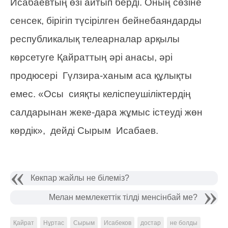
Исабаевтың өзі айтып берді. Оның сөзіне
сенсек, бірігіп түсірілген бейнебаяндарды
республикалық телеарналар арқылы
көрсетуге Қайраттың әрі анасы, әрі
продюсері Гүлзира-ханым аса құлықты
емес. «Осы сияқты келіспеушіліктердің
салдарынан жеке-дара жұмыс істеуді жөн
көрдік», дейді Сырым Исабаев.
Көкпар жайлы не білеміз?
Мелан мемлекеттік тілді менсінбай ме?
Қайрат
Нұртас
Сырым
Исабеков
достар
не болды