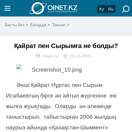
Kz
Ru
Басты бет
>
Басқада
>
Таным
Қайрат пен Сырымға не болды?
Oinet.kz
23-10-2009
Әнші Қайрат Нұртас пен Сырым
Исабаевтың бірге ән айтып жүргеніне екі
жылға жуықтады. Оларды ән әлемінде
таныстырып, табыстырған 2006 жылдың
наурыз айында «Қазақстан-Шымкент»