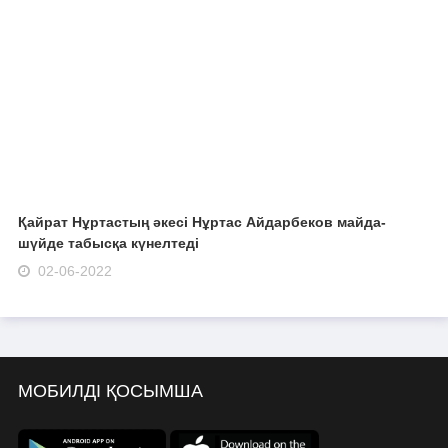
Қайрат Нұртастың әкесі Нұртас Айдарбеков майда-
шүйде табысқа күнелтеді
02-06-2022
МОБИЛДІ ҚОСЫМША