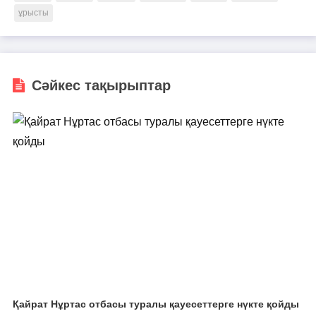
ұрысты
Сәйкес тақырыптар
Қайрат Нұртас отбасы туралы қауесеттерге нүкте қойды