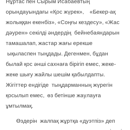
Нұртас пен Сырым Исабаевтың
орындауындағы «Қос жүрек», «Бекер-ақ
жолыққан екенбіз», «Соңғы кездесу», «Жас
дәурен» секілді әндердің бейнебаяндарын
тамашалап, жастар жағы ерекше
ықыласпен тыңдады. Дегенмен, бұдан
былай қос әнші сахнаға бірігіп емес, жеке-
жеке шығу жайлы шешім қабылдапты.
Жігіттер ендігіде тыңдарманның жүрегін
қосылып емес, өз бетінше жаулауға
ұмтылмақ.
Өздерін жалпақ жұртқа «дуэтпіз» деп