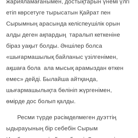
жарияламағанымен, достықтарын үнемі үлгі
етіп көрсетуге тырысатын Қайрат пен
Сырымның арасында келіспеушілік орын
алды деген ақпардың таралып кеткеніне
біраз уақыт болды. Әншілер болса
«шығармашылық байланыс үзілгенімен,
ақшаға бола ала мысық арамыздан өткен
емес» дейді. Былайша айтқанда,
шығармашылықта бөлініп жүргенімен,
өмірде дос болып қалды.
Ресми түрде рәсімделмеген дуэттің
ыдырауының бір себебін Сырым