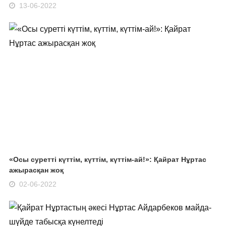
13-06-2022
«Осы суретті күттім, күттім, күттім-ай!»: Қайрат Нұртас
ажырасқан жоқ
02-06-2022