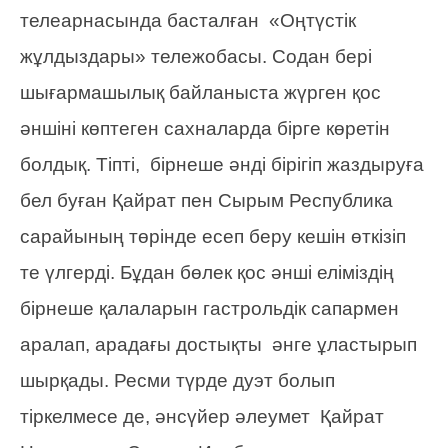
телеарнасында басталған «Оңтүстік
жұлдыздары» тележобасы. Содан бері
шығармашылық байланыста жүрген қос
әншіні көптеген сахналарда бірге көретін
болдық. Тіпті, бірнеше әнді бірігіп жаздыруға
бел буған Қайрат пен Сырым Республика
сарайының төрінде есеп беру кешін өткізіп
те үлгерді. Бұдан бөлек қос әнші еліміздің
бірнеше қалаларын гастрольдік сапармен
аралап, арадағы достықты әнге ұластырып
шырқады. Ресми түрде дуэт болып
тіркелмесе де, әнсүйер әлеумет Қайрат