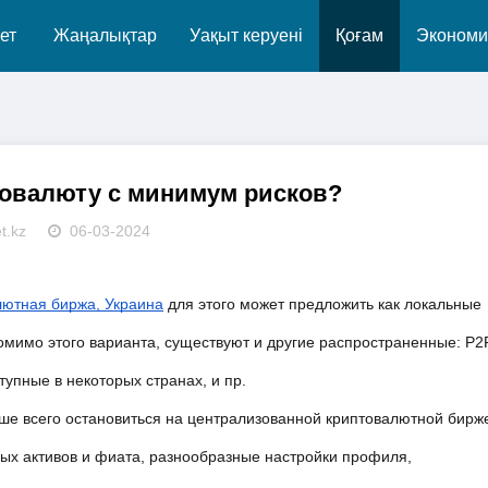
ет
Жаңалықтар
Уақыт керуені
Қоғам
Экономи
товалюту с минимум рисков?
t.kz
06-03-2024
лютная биржа, Украина
для этого может предложить как локальные
мимо этого варианта, существуют и другие распространенные: P2
упные в некоторых странах, и пр.
чше всего остановиться на централизованной криптовалютной бирже
ых активов и фиата, разнообразные настройки профиля, 