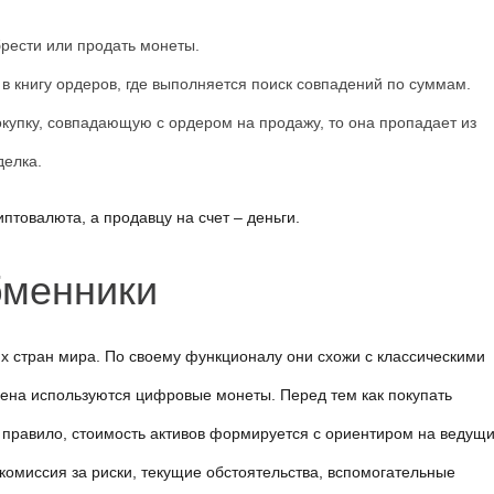
брести или продать монеты.
в книгу ордеров, где выполняется поиск совпадений по суммам.
окупку, совпадающую с ордером на продажу, то она пропадает из
делка.
птовалюта, а продавцу на счет – деньги.
бменники
х стран мира. По своему функционалу они схожи с классическими 
ена используются цифровые монеты. Перед тем как покупать 
к правило, стоимость активов формируется с ориентиром на ведущи
омиссия за риски, текущие обстоятельства, вспомогательные 