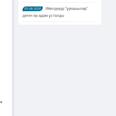
Әйелдерді "ұрғашылар"
05-08-2026
деген ер адам ұсталды
ҰҚК 114 адамды ұстады
04-08-2026
Шымкентте мефедронның ірі
03-08-2026
партиясы тәркіленді: ерлі-зайыпты
ұсталды
Шалқардың бұрынғы әкім
02-08-2026
ақталып шығу үшін алаяққа 4 миллион
теңге берген
Қазақстандық азамат
01-08-2026
журналист Лұқпан Ахмедияровты жала
е 
жапқаны үшін жауапқа тартуды талап
етті