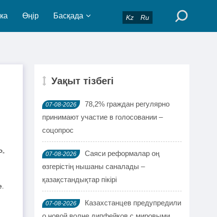
ка
Өңір
Басқада
Kz
Ru
Уақыт тізбегі
78,2% граждан регулярно
07-08-2026
принимают участие в голосовании –
соцопрос
P-
Саяси реформалар оң
07-08-2026
өзгерістің нышаны саналады –
қазақстандықтар пікірі
. 
Казахстанцев предупредили
07-08-2026
о новой волне дипфейков с мировыми