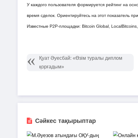
У каждого пользователя формируется рейтинг на осно
время сделок. Ориентируйтесь на этот показатель пр
Известные P2P-площадки: Bitcoin Global, LocalBitcoins,
Қуат Әуесбай: «Өзім туралы диплом
қорғадым»
Сәйкес тақырыптар