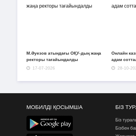
М.Әуезов атындағы ОҚУ-дың жаңа
Онлайн ка
ректоры тағайындалды
адам сотт
17-07-2026
28-10-20
МОБИЛДІ ҚОСЫМША
БІЗ ТУ
Біз турал
Бізбен б