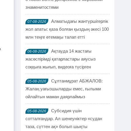
знаменитостями
Алматыдағы жантүршігерлік
07-08-2026
жол апаты: қаза болған қыздың әкесі 100
млн теңге өтемақы талап етті
 
Ақтауда 14 жастағы
06-08-2026
жасөспірімді қатарластары аяусыз
соққыға жығып, видеоға түсірген
Сұлтанмұрат АБЖАЛОВ:
05-08-2026
 
Жалаң уағызшыларды емес, ғылыми
ойлайтын маман даярлаймыз
Субсидия үшін
05-08-2026
сотталғандар. Ал шенеуніктер «судан
таза, сүттен ақ» болып шықты