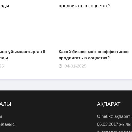
зино ұйымдастырған 9
Какой бизнес можно эффективно
алды
продвигать в соцсетях?
25
04-01-2025
РАЛЫ
АҚПАРАТ
ы
Oinet.kz ақпарат
айланыс
06.03.2017 жылы