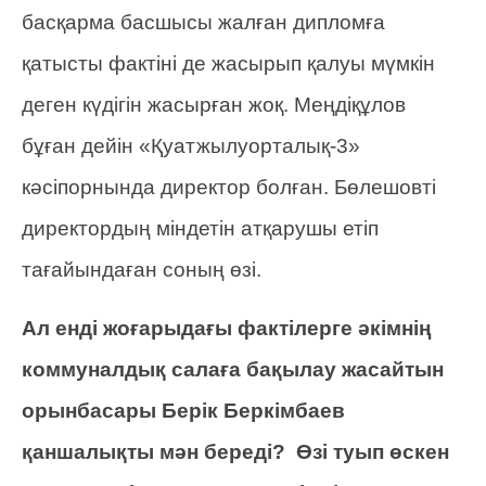
басқарма басшысы жалған дипломға
қатысты фактіні де жасырып қалуы мүмкін
деген күдігін жасырған жоқ. Меңдіқұлов
бұған дейін «Қуатжылуорталық-3»
кәсіпорнында директор болған. Бөлешовті
директордың міндетін атқарушы етіп
тағайындаған соның өзі.
Ал енді жоғарыдағы фактілерге әкімнің
коммуналдық салаға бақылау жасайтын
орынбасары Берік Беркімбаев
қаншалықты мән береді? Өзі туып өскен