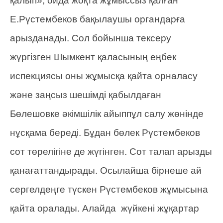
қалып», ойда жоқта жұмыссыз қалған
Е.Рүстембеков бақылаушы органдарға
арызданады. Сол бойынша тексеру
жүргізген Шымкент қаласының еңбек
испекциясы оны жұмысқа қайта орналасу
және заңсыз шешімді қабылдаған
Бөлешовке әкімшілік айыппұл салу жөнінде
нұсқама береді. Бұдан бөлек Рүстембеков
сот төрелігіне де жүгінген. Сот талап арызды
қанағаттандырады. Осылайша бірнеше ай
сергелдеңге түскен Рүстембеков жұмысына
қайта оралады. Алайда жүйкені жұқартар