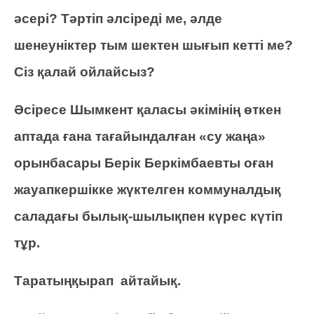
әсері? Тәртіп әлсіреді ме, әлде
шенеуніктер тым шектен шығып кетті ме?
Сіз қалай ойлайсыз?
Әсіресе Шымкент қаласы әкімінің өткен
аптада ғана тағайындалған «су жаңа»
орынбасары Берік Беркімбаевты оған
жауапкершікке жүктелген коммуналдық
саладағы былық-шылықпен күрес күтіп
тұр.
Таратыңқырап айтайық.