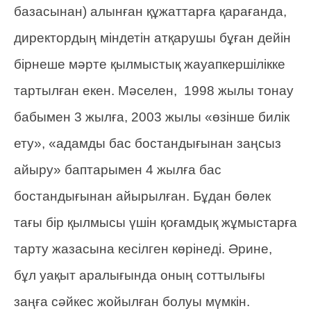
базасынан) алынған құжаттарға қарағанда,
директордың міндетін атқарушы бұған дейін
бірнеше мәрте қылмыстық жауапкершілікке
тартылған екен. Мәселен, 1998 жылы тонау
бабымен 3 жылға, 2003 жылы «өзінше билік
ету», «адамды бас бостандығынан заңсыз
айыру» баптарымен 4 жылға бас
бостандығынан айырылған. Бұдан бөлек
тағы бір қылмысы үшін қоғамдық жұмыстарға
тарту жазасына кесілген көрінеді. Әрине,
бұл уақыт аралығында оның соттылығы
заңға сәйкес жойылған болуы мүмкін.