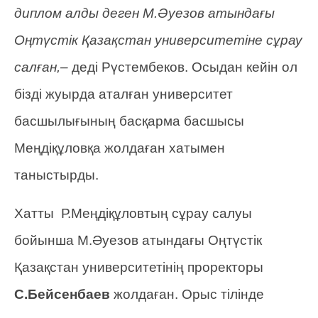
диплом алды деген М.Әуезов атындағы
Оңтүстік Қазақстан университетіне сұрау
салған,–
деді Рүстембеков. Осыдан кейін ол
бізді жуырда аталған университет
басшылығының басқарма басшысы
Меңдіқұловқа жолдаған хатымен
таныстырды.
Хатты Р.Меңдіқұловтың сұрау салуы
бойынша М.Әуезов атындағы Оңтүстік
Қазақстан университетінің проректоры
С.Бейсенбаев
жолдаған. Орыс тілінде