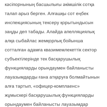
кәсіпорнының басшылығы әкімшілік сотқа
талап арыз берген. Алғашқы сот еңбек
инспекциясының тексеру қорытындысын
заңды деп табады. Алайда апелляциялық
алқа сыбайлас жемқорлық бойынша
сотталған адамға квазимемлекеттік сектор
субъектілерінде тек басқарушылық
функцияларды орындаумен байланысты
лауазымдарды ғана атқаруға болмайтынын
алға тартып, «офицер-комплаенс»
жұмыскері басқарушылық функцияларды
орындаумен байланысты лауазымдар