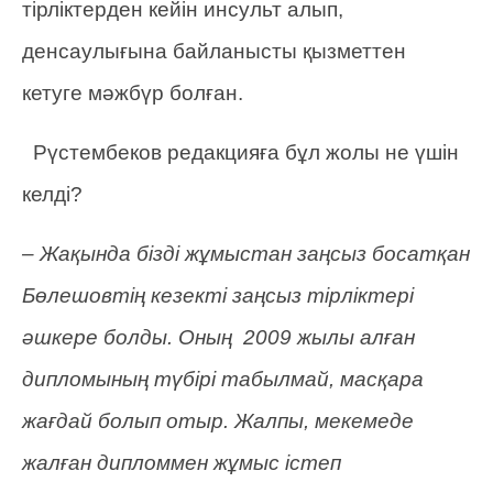
тірліктерден кейін инсульт алып,
денсаулығына байланысты қызметтен
кетуге мәжбүр болған.
Рүстембеков редакцияға бұл жолы не үшін
келді?
– Жақында бізді жұмыстан заңсыз босатқан
Бөлешовтің кезекті заңсыз тірліктері
әшкере болды. Оның 2009 жылы алған
дипломының түбірі табылмай, масқара
жағдай болып отыр. Жалпы, мекемеде
жалған дипломмен жұмыс істеп