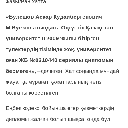
жазылған хатта:
«Булешов Аскар Кудайбергенович
М.Әуезов атындағы Оңтүстік Қазақстан
университетін 2009 жылы бітірген
түлектердің тізімінде жоқ, университет
оған ЖБ №0210440 сериялы дипломын
бермеген»,
–делінген. Хат соңында мұндай
жауапқа мұрағат құжаттарының негіз
болғаны көрсетілген.
Еңбек кодексі бойынша егер қызметкердің
дипломы жалған болып шықса, онда бұл