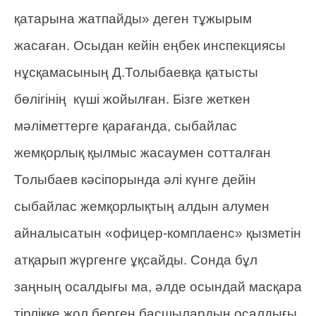
қатарына жатпайды» деген тұжырым
жасаған. Осыдан кейін еңбек инспекциясы
нұсқамасының Д.Толыбаевқа қатысты
бөлігінің күші жойылған. Бізге жеткен
мәліметтерге қарағанда, сыбайлас
жемқорлық қылмыс жасаумен сотталған
Толыбаев кәсіпорында әлі күнге дейін
сыбайлас жемқорлықтың алдын алумен
айналысатын «офицер-комплаенс» қызметін
атқарып жүргенге ұқсайды. Сонда бұл
заңның осалдығы ма, әлде осындай масқара
тірлікке жол берген басшылардың осалдығы