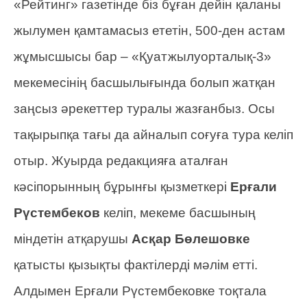
«Рейтинг» газетінде біз бұған дейін қаланы
жылумен қамтамасыз ететін, 500-ден астам
жұмысшысы бар – «Қуатжылуорталық-3»
мекемесінің басшылығында болып жатқан
заңсыз әрекеттер туралы жазғанбыз. Осы
тақырыпқа тағы да айналып соғуға тура келіп
отыр. Жуырда редакцияға аталған
кәсіпорынның бұрынғы қызметкері
Ерғали
Рүстембеков
келіп, мекеме басшының
міндетін атқарушы
Асқар Бөлешовке
қатысты қызықты фактілерді мәлім етті.
Алдымен Ерғали Рүстембековке тоқтала