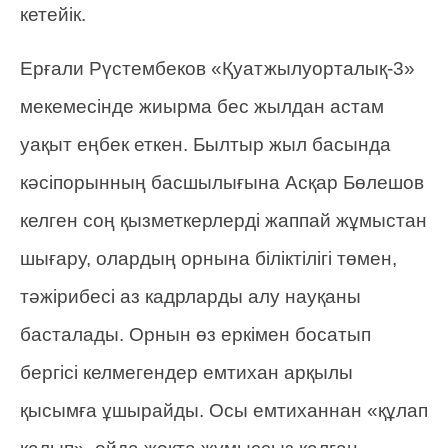
кетейік.
Ерғали Рүстембеков «Қуатжылуорталық-3»
мекемесінде жиырма бес жылдан астам
уақыт еңбек еткен. Былтыр жыл басында
кәсіпорынның басшылығына Асқар Бөлешов
келген соң қызметкерлерді жаппай жұмыстан
шығару, олардың орнына біліктілігі төмен,
тәжірибесі аз кадрларды алу науқаны
басталады. Орнын өз еркімен босатып
бергісі келмегендер емтихан арқылы
қысымға ұшырайды. Осы емтиханнан «құлап