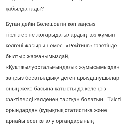
қабылданады?
Бұған дейін Бөлешовтің көп заңсыз
тірліктеріне жоғарыдағылардың көз жұмып
келгені жасырын емес. «Рейтинг» газетінде
былтыр жазғанымыздай,
«Қуатжылуорталығындағы» жұмысымыздан
заңсыз босатылдық» деген арызданушылар
оның жеке басына қатысты да келеңсіз
фактілерді көлденең тартқан болатын. Тиісті
орындардан (құқықтық статистика және
арнайы есепке алу органдарының