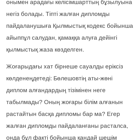
онымен арадағы келісімшарттың бұзылуына
негіз болады. Тіпті жалған дипломды
пайдаланушыға Қылмыстық кодекс бойынша
айыппұл салудан, қамаққа алуға дейінгі
қылмыстық жаза көзделген.
Жоғарыдағы хат бірнеше сауалды еріксіз
көлденеңдетеді: Бөлешовтің аты-жөні
диплом алғандардың тізімінен неге
табылмады? Оның жоғары білім алғанын
растайтын басқа дипломы бар ма? Егер
жалған дипломды пайдаланғаны расталса,
онда бұл факті бойынша қандай шешім