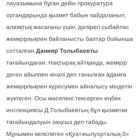
лауазымына бұған дейін прокуратура
органдарында қызмет бабын пайдаланып,
алаяқтық жасағаны үшін, дәлірегі сыбайлас
жемқорлықпен байланысты баптар бойынша
сотталған
Данияр Толыбаевты
тағайындаған. Нақтырақ айтқанда, жемқор
деген айыппен кінәлі деп танылған адамға
жемқорлықпен күресумен айналысу міндетін
жүктеген. Осы мәселені тексерген еңбек
инспекциясы Д.Толыбаевтың бұл қызметке
тағайындалуын заңсыз деп табады.
Мұнымен келіспеген «Қуатжылуорталық-3»