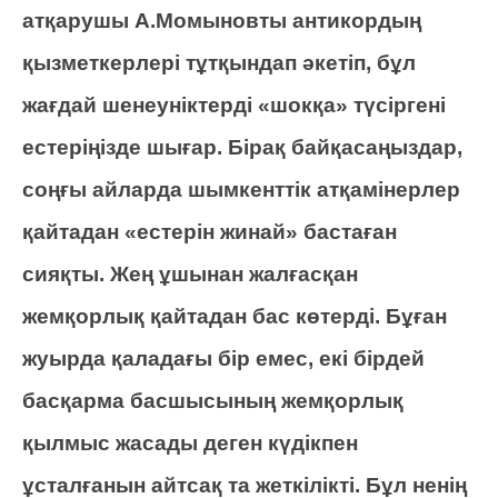
атқарушы А.Момыновты антикордың
қызметкерлері тұтқындап әкетіп, бұл
жағдай шенеуніктерді «шокқа» түсіргені
естеріңізде шығар. Бірақ байқасаңыздар,
соңғы айларда шымкенттік атқамінерлер
қайтадан «естерін жинай» бастаған
сияқты. Жең ұшынан жалғасқан
жемқорлық қайтадан бас көтерді. Бұған
жуырда қаладағы бір емес, екі бірдей
басқарма басшысының жемқорлық
қылмыс жасады деген күдікпен
ұсталғанын айтсақ та жеткілікті. Бұл ненің