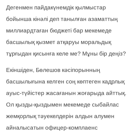
Дегенмен пайдакүнемдік қылмыстар
бойынша кінәлі деп танылған азаматтың
миллиардтаған бюджеті бар мекемеде
басшылық қызмет атқаруы моральдық
тұрғыдан қисынға келе ме? Мұны бір деңіз?
Екіншіден, Бөлешов кәсіпорынның
басшылығына келген соң көптеген кадрлық
ауыс-түйістер жасағанын жоғарыда айттық.
Ол қызды-қыздымен мекемеде сыбайлас
жемқорлық тәуекелдерін алдын алумен
айналысатын офицер-комплаенс