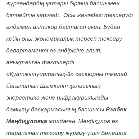
жүргендердің қатары бірінші басшымен
бітпейтін көрінеді. Осы жөніндегі тексеруді
алдымен антикор бастаған екен. Бұдан
кейін оны экономикалық тергеп-тексеру
департаменті өз өндірісіне алып,
анықталған фактілерді
«Қуатжылуорталық-3» кәсіпорны тікелей
бағынатын Шымкент қаласының
энергетика және инфрақұрылымды
дамыту басқармасының басшысы
Рзабек
Меңдіқұловқа
жолдаған. Меңдіқұлов өз
тарапынан тексеру жүргізу үшін Бөлешов