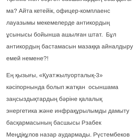
ма? Айта кетейік, офицер-комплаенс
лауазымы мекемелерде антикордың
ұсынысы бойынша ашылған штат. Бұл
антикордың бастамасын мазаққа айналдыру
емей немене?!
Ең қызығы, «Қуатжылуорталық-3»
кәсіпорнында болып жатқан осыншама
заңсыздықтардың бәріне қалалық
энергетика және инфрақұрылымды дамыту
басқармасының басшысы Рзабек
Меңдіқұлов назар аудармады. Рүстембеков