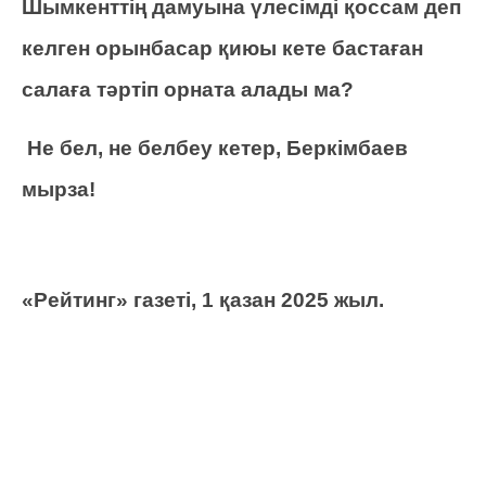
Шымкенттің дамуына үлесімді қоссам деп
келген орынбасар қиюы кете бастаған
салаға тәртіп орната алады ма?
Не бел, не белбеу кетер, Беркімбаев
мырза!
«Рейтинг» газеті, 1 қазан 2025 жыл.