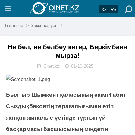
Kz
Ru
Басты бет
>
Уақыт керуені
Не бел, не белбеу кетер, Беркімбаев
мырза!
Oinet.kz
01-10-2025
Былтыр Шымкент қаласының әкімі Ғабит
Сыздықбековтің төрағалығымен өтіп
жатқан жиналыс үстінде тұрғын үй
басқармасы басшысының міндетін