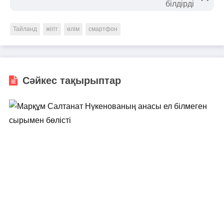
білдірді
Тайланд
жігіт
өлім
смартфон
Сәйкес тақырыптар