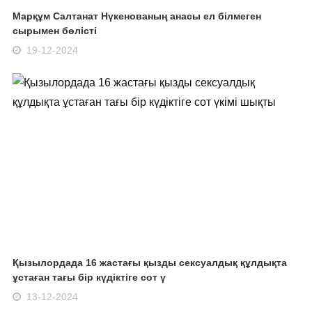
Марқұм Салтанат Нүкенованың анасы ел білмеген
сырымен бөлісті
19-12-2024
Қызылордада 16 жастағы қызды сексуалдық құлдықта
ұстаған тағы бір күдіктіге сот ү
13-12-2024