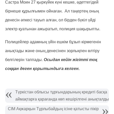
Састра Моин 27 қыркүйек күні кешке, әдеттегідей
бірнеше құрылғымен ойнаған. Ал таңертең оның
денесін әпкесі тауып алған, ол бірден бүкіл үйді
электр қуатынан ажыратып, полиция шақырыпты.
Полицейлер адамның үйін ешкім бұзып кірмегенін
анықтады және оның денесінен зорлықпен өлтіру
белгілерін таппады.
Осыдан кейін жігітті тоқ
соққан деген қорытындыға келген.
Түркістан облысы тұрғындарының кредиті басқа
аймақтарға қарағанда көп кешірілгені анықталды
СІМ Ақжарқын Тұрлыбайдың ісіне қатысты пікір