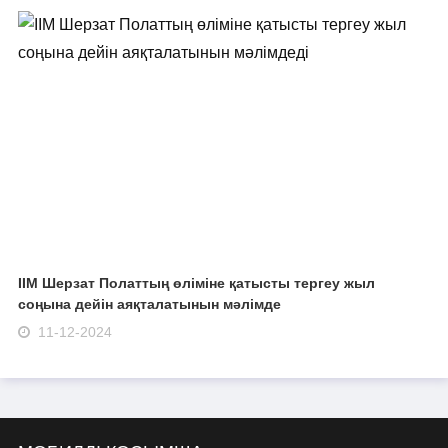
ІІМ Шерзат Полаттың өліміне қатысты тергеу жыл
соңына дейін аяқталатынын мәлімде
11-12-2024