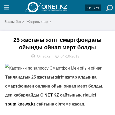
Kz
Ru
Басты бет
>
Жаңалықтар
25 жастағы жігіт смартфондағы
ойынды ойнап мерт болды
Oinet.kz
04-10-2019
Таиландтық 25 жастағы жігіт жатар алдында
смартфонмен онлайн ойын ойнап мерт болды,
деп хабарлайды
OINET.KZ
сайтының тілшісі
sputniknews.kz
сайтына сілтеме жасап.