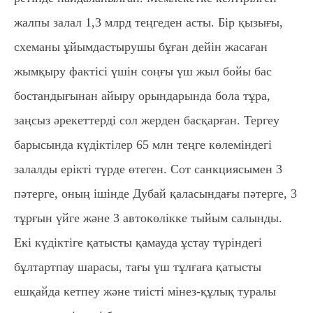
жалпы залал 1,3 млрд теңгеден асты. Бір қызығы,
схеманы ұйымдастырушы бұған дейін жасаған
жымқыру фактісі үшін соңғы үш жыл бойы бас
бостандығынан айыру орындарында бола тұра,
заңсыз әрекеттерді сол жерден басқарған. Тергеу
барысында күдіктілер 65 млн теңге көлеміндегі
залалды ерікті түрде өтеген. Сот санкциясымен 3
пәтерге, оның ішінде Дубай қаласындағы пәтерге, 3
тұрғын үйге және 3 автокөлікке тыйым салынды.
Екі күдіктіге қатысты қамауда ұстау түріндегі
бұлтартпау шарасы, тағы үш тұлғаға қатысты
ешқайда кетпеу және тиісті мінез-құлық туралы