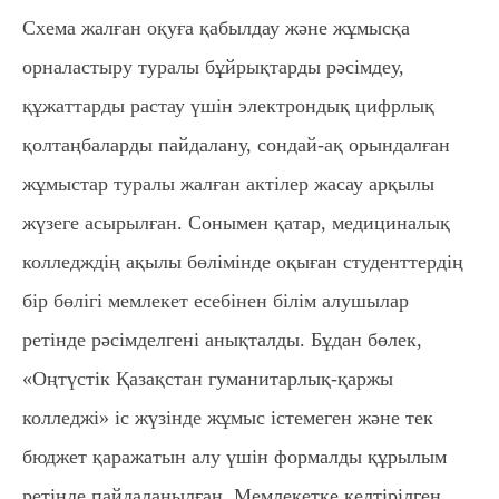
Схема жалған оқуға қабылдау және жұмысқа
орналастыру туралы бұйрықтарды рәсімдеу,
құжаттарды растау үшін электрондық цифрлық
қолтаңбаларды пайдалану, сондай-ақ орындалған
жұмыстар туралы жалған актілер жасау арқылы
жүзеге асырылған. Сонымен қатар, медициналық
колледждің ақылы бөлімінде оқыған студенттердің
бір бөлігі мемлекет есебінен білім алушылар
ретінде рәсімделгені анықталды. Бұдан бөлек,
«Оңтүстік Қазақстан гуманитарлық-қаржы
колледжі» іс жүзінде жұмыс істемеген және тек
бюджет қаражатын алу үшін формалды құрылым
ретінде пайдаланылған. Мемлекетке келтірілген