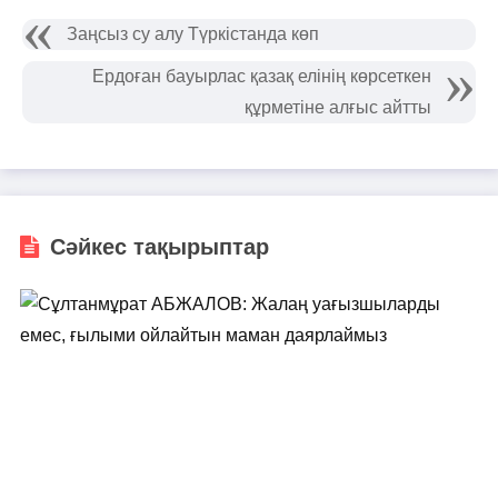
Заңсыз су алу Түркістанда көп
Ердоған бауырлас қазақ елінің көрсеткен
құрметіне алғыс айтты
Сәйкес тақырыптар