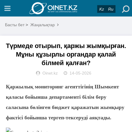
Kz
Ru
Басты бет
>
Жаңалықтар
Түрмеде отырып, қаржы жымқырған.
Мұны құзырлы органдар қалай
білмей қалған?
Oinet.kz
14-05-2026
Қаржылық мониторинг агенттігінің Шымкент
қаласы бойынша департаменті білім беру
саласына бөлінген бюджет қаражатын жымқыру
фактісі бойынша тергеп-тексеруді аяқтады.