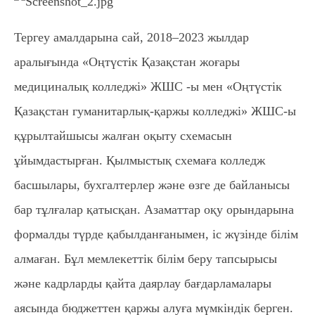
Тергеу амалдарына сай, 2018–2023 жылдар
аралығында «Оңтүстік Қазақстан жоғары
медициналық колледжі» ЖШС -ы мен «Оңтүстік
Қазақстан гуманитарлық-қаржы колледжі» ЖШС-ы
құрылтайшысы жалған оқыту схемасын
ұйымдастырған. Қылмыстық схемаға колледж
басшылары, бухгалтерлер және өзге де байланысы
бар тұлғалар қатысқан. Азаматтар оқу орындарына
формалды түрде қабылданғанымен, іс жүзінде білім
алмаған. Бұл мемлекеттік білім беру тапсырысы
және кадрларды қайта даярлау бағдарламалары
аясында бюджеттен қаржы алуға мүмкіндік берген.