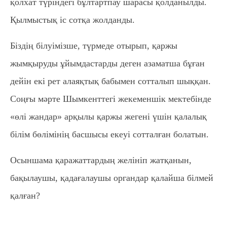
қолхат түріндегі бұлтартпау шарасы қолданылды.
Қылмыстық іс сотқа жолданды.
Біздің білуімізше, түрмеде отырып, қаржы
жымқыруды ұйымдастарды деген азаматша бұған
дейін екі рет алаяқтық бабымен сотталып шыққан.
Соңғы мәрте Шымкенттегі жекеменшік мектебінде
«өлі жандар» арқылы қаржы жегені үшін қалалық
білім бөлімінің басшысы екеуі сотталған болатын.
Осыншама қаражаттардың желініп жатқанын,
бақылаушы, қадағалаушы органдар қалайша білмей
қалған?