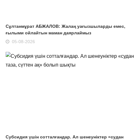
Сұлтанмұрат АБЖАЛОВ: Жалаң уағызшыларды емес,
ғылыми ойлайтын маман даярлаймыз
05-08-2026
Субсидия үшін сотталғандар. Ал шенеуніктер «судан