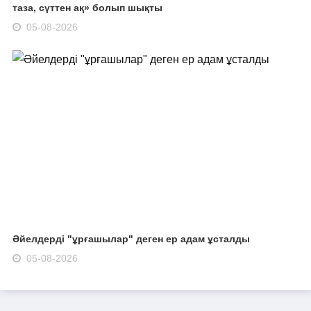
таза, сүттен ақ» болып шықты
05-08-2026
Әйелдерді "ұрғашылар" деген ер адам ұсталды
05-08-2026