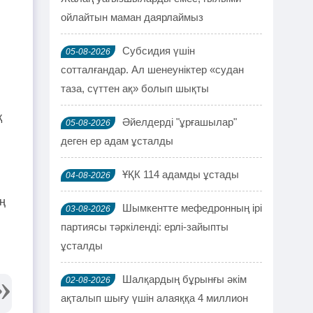
ойлайтын маман даярлаймыз
Субсидия үшін
05-08-2026
сотталғандар. Ал шенеуніктер «судан
таза, сүттен ақ» болып шықты
қ
Әйелдерді "ұрғашылар"
05-08-2026
деген ер адам ұсталды
ҰҚК 114 адамды ұстады
04-08-2026
ң
Шымкентте мефедронның ірі
03-08-2026
партиясы тәркіленді: ерлі-зайыпты
ұсталды
Шалқардың бұрынғы әкім
02-08-2026
ақталып шығу үшін алаяққа 4 миллион