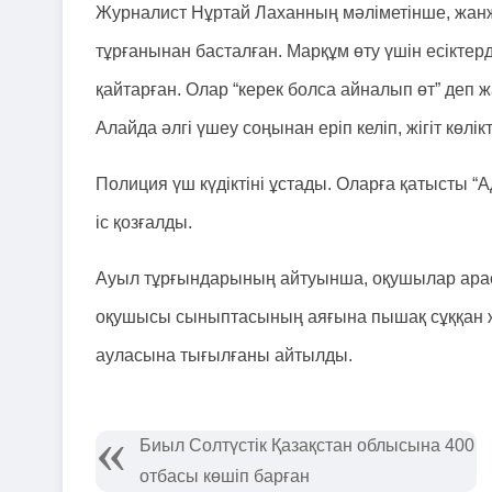
Журналист Нұртай Лаханның мәліметінше, жанжал
тұрғанынан басталған. Марқұм өту үшін есіктерд
қайтарған. Олар “керек болса айналып өт” деп 
Алайда әлгі үшеу соңынан еріп келіп, жігіт көлі
Полиция үш күдіктіні ұстады. Оларға қатысты 
іс қозғалды.
Ауыл тұрғындарының айтуынша, оқушылар арас
оқушысы сыныптасының аяғына пышақ сұққан жа
ауласына тығылғаны айтылды.
Биыл Солтүстік Қазақстан облысына 400
отбасы көшіп барған