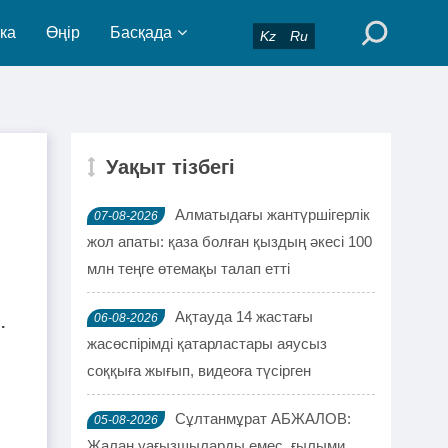
ка
Өңір
Басқада
Kz
Ru
Уақыт тізбегі
Алматыдағы жантүршігерлік
07-08-2026
жол апаты: қаза болған қыздың әкесі 100
млн теңге өтемақы талап етті
Ақтауда 14 жастағы
06-08-2026
.
жасөспірімді қатарластары аяусыз
соққыға жығып, видеоға түсірген
Сұлтанмұрат АБЖАЛОВ:
05-08-2026
Жалаң уағызшыларды емес, ғылыми