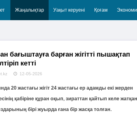
ет
Жаңалықтар
Уақыт керуені
Қоғам
Экономи
ұран бағыштауға барған жігітті пышақтап
лтіріп кетті
t.kz
12-05-2026
а 20 жастағы жігіт 24 жастағы ер адамды екі жерден
сінің қабіріне құран оқып, зираттан қайтып келе жатқан
здарының бірі жуырда ғана бір жасқа толған.