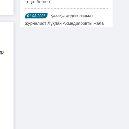
теңге берген
Қазақстандық азамат
01-08-2026
журналист Лұқпан Ахмедияровты жала
жапқаны үшін жауапқа тартуды талап
етті
TikTok-та тікелей эфир
01-08-2026
жүргізген әйел айыппұл арқалады
Түркістан облысында үш тіс
31-07-2026
дәрігері МӘМС аясында 43 мың адамның
тісін "емдеген"
Руслан Берденов не үшін
30-07-2026
Respublica партиясынан кеткенін
түсіндірді