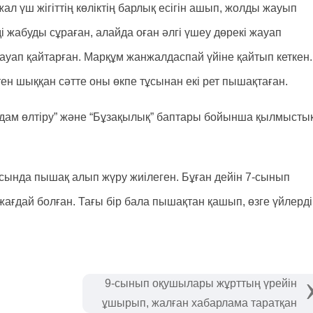
 үш жігіттің көліктің барлық есігін ашып, жолды жауып
і жабуды сұраған, алайда оған әлгі үшеу дөрекі жауап
жауап қайтарған. Марқұм жанжалдаспай үйіне қайтып кеткен.
ктен шыққан сәтте оны өкпе тұсынан екі рет пышақтаған.
“Адам өлтіру” және “Бұзақылық” баптары бойынша қылмысты
ында пышақ алып жүру жиілеген. Бұған дейін 7-сынып
ғдай болған. Тағы бір бала пышақтан қашып, өзге үйлерді
9-сынып оқушылары жұрттың үрейін
ұшырып, жалған хабарлама таратқан