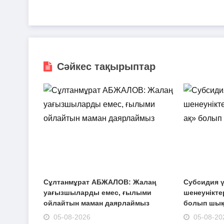
Сәйкес тақырыптар
Сұлтанмұрат АБЖАЛОВ: Жалаң
Субсидия ү
уағызшыларды емес, ғылыми
шенеуніктер
ойлайтын маман даярлаймыз
болып шы
05-08-2026
05-08-20