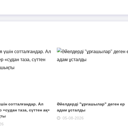
шін сотталғандар. Ал
Әйелдерді "ұрғашылар" деген ер
 «судан таза, сүттен ақ»
адам ұсталды
қты
05-08-2026
26