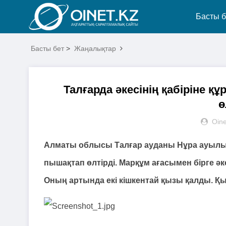
Басты б
Басты бет
>
Жаңалықтар
Талғарда әкесінің қабіріне қ
ө
Oine
Алматы облысы Талғар ауданы Нұра ауылынд
пышақтап өлтірді. Марқұм ағасымен бірге әке
Оның артында екі кішкентай қызы қалды. Қы