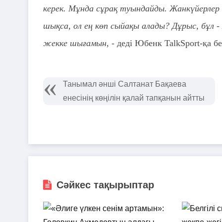
керек. Мұнда сұрақ туындайды. Жанкүйерлер о
шықса, ол ең көп сыйақы алады? Дұрыс, бұл 
жекке шығамын, -
деді Юбенк TalkSport-қа б
Танымал әнші Салтанат Бақаева
енесінің көңілін қалай тапқанын айтты
Сәйкес тақырыптар