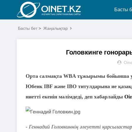
Басты б
Басты бет
>
Жаңалықтар
Головкинге гонорар
Oine
Орта салмақта WBA тұжырымы бойынша у
Юбенк IBF және IBO титулдарына ие қаза
ниетті екенін мәлімдеді, деп хабарлайды
Oin
- Геннадий Головкиннің әлеуетті қарсыласт