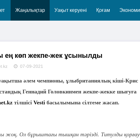
ет
Жаңалықтар
Уақыт керуені
Қоғам
Экономи
ы ең көп жекпе-жек ұсынылды
t.kz
07-09-2021
ақытша әлем чемпионы, ұлыбританиялық кіші-Крис
қстандық Геннадий Головкинмен жекпе-жекке шығуға
et.kz
тілшісі
Vesti
басылымына сілтеме жасап.
ары жоқ. Ол бұрыштағы тышқан тәрізді. Титулды қорғау