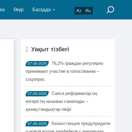
ка
Өңір
Басқада
Kz
Ru
Уақыт тізбегі
78,2% граждан регулярно
07-08-2026
принимают участие в голосовании –
соцопрос
Саяси реформалар оң
07-08-2026
өзгерістің нышаны саналады –
қазақстандықтар пікірі
Казахстанцев предупредили
07-08-2026
о новой волне дипфейков с мировыми