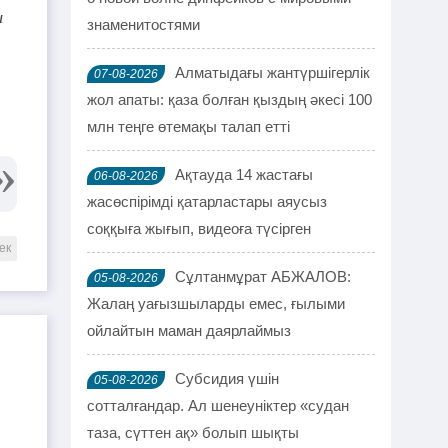
ы
знаменитостями
Алматыдағы жантүршігерлік
07-08-2026
жол апаты: қаза болған қыздың әкесі 100
млн теңге өтемақы талап етті
Ақтауда 14 жастағы
06-08-2026
жасөспірімді қатарластары аяусыз
соққыға жығып, видеоға түсірген
ек
Сұлтанмұрат АБЖАЛОВ:
05-08-2026
Жалаң уағызшыларды емес, ғылыми
ойлайтын маман даярлаймыз
Субсидия үшін
05-08-2026
сотталғандар. Ал шенеуніктер «судан
таза, сүттен ақ» болып шықты