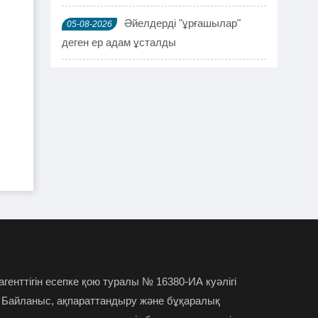
Әйелдерді "ұрғашылар"
05-08-2026
деген ер адам ұсталды
ҰҚК 114 адамды ұстады
04-08-2026
Шымкентте мефедронның ірі
-
03-08-2026
партиясы тәркіленді: ерлі-зайыпты
ұсталды
Шалқардың бұрынғы әкім
02-08-2026
ақталып шығу үшін алаяққа 4 миллион
теңге берген
Қазақстандық азамат
01-08-2026
журналист Лұқпан Ахмедияровты жала
 агенттігін есепке қою туралы № 16380-ИА куәлігі
жапқаны үшін жауапқа тартуды талап
 Байланыс, ақпараттандыру және бұқаралық
етті