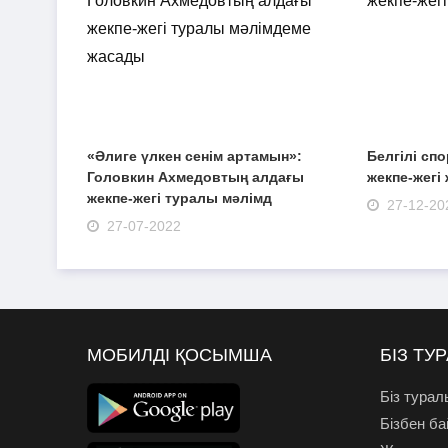
«Әлиге үлкен сенім артамын»:
Белгілі с
Головкин Ахмедовтың алдағы
жекпе-жегі
жекпе-жегі туралы мәлімд
27-12-20
27-07-2022
МОБИЛДІ ҚОСЫМША
БІЗ ТУ
Біз турал
Бізбен б