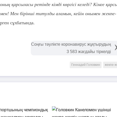
ның қарсыласы ретінде кімді көргісі келеді? Кімге қарс
- мен! Мен бірінші титулды аламын, кейін онымен жекпе-
ерген сұхбатында.
Соңғы тәулікте коронавирус жұқтырудың
3 583 жағдайы тіркелді
Геннадий Головкин
жекпе-ж