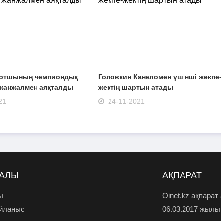
портшының чемпиондық
Головкин Канеломен үшінші жекпе
 жанжалмен аяқталды
жектің шартын атады
21
24-11-2021
РАЛЫ
АҚПАРАТ
ы
Oinet.kz ақпарат
айланыс
06.03.2017 жылы