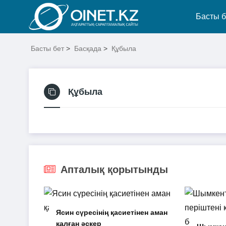
Басты б
Басты бет
>
Басқада
>
Құбыла
Құбыла
Апталық қорытынды
Ясин сүресінің қасиетінен аман
қалған әскер