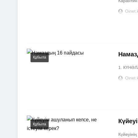
Карантин 
Oinet.
Намаз
Құбыла
1. КҮНӘЛ
Oinet.
Күйеуі
Құбыла
Күйеуінің