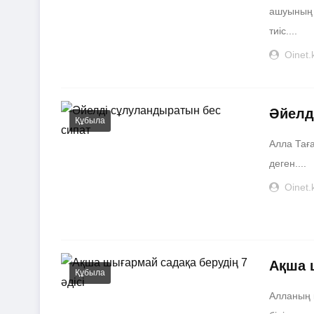
ашуының 
тиіс....
Oinet.
Әйелд
Құбыла
Алла Тағ
деген....
Oinet.
Ақша 
Құбыла
Алланың қ