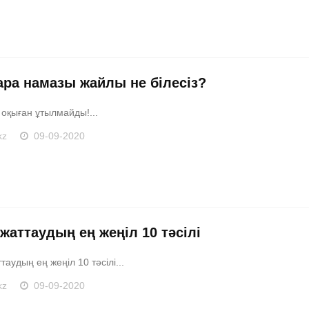
ара намазы жайлы не білесіз?
 оқыған ұтылмайды!...
kz
09-09-2020
жаттаудың ең жеңіл 10 тәсілі
таудың ең жеңіл 10 тәсілі...
kz
09-09-2020