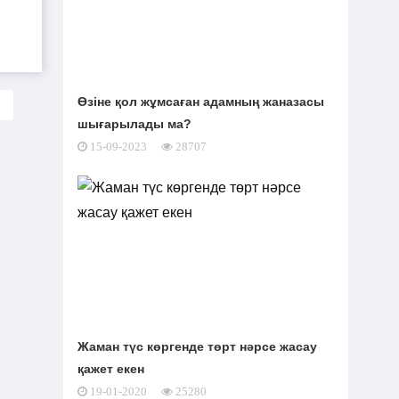
Өзіне қол жұмсаған адамның жаназасы
шығарылады ма?
15-09-2023
28707
Жаман түс көргенде төрт нәрсе жасау
қажет екен
19-01-2020
25280