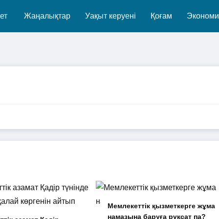
ет
Жаңалықтар
Уақыт керуені
Қоғам
Экономи
Мемлекеттік қызметкерге жұма
намазына баруға рұқсат па?