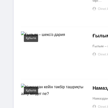
бірі:...
Oinet.
​Ғылы
Құбыла
​Ғылым – 
Oinet.
Намаз
Құбыла
Намаздан 
Oinet.