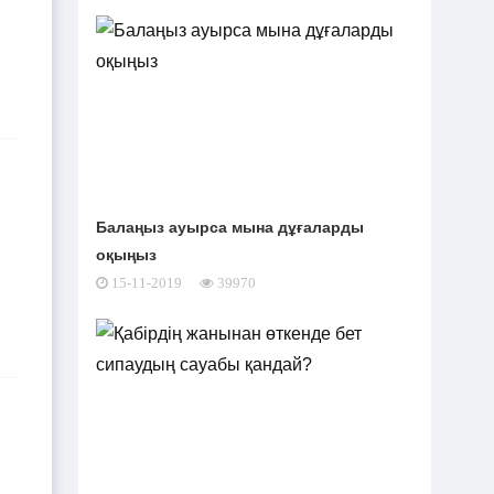
TikTok-та тікелей эфир
01-08-2026
жүргізген әйел айыппұл арқалады
Түркістан облысында үш тіс
31-07-2026
дәрігері МӘМС аясында 43 мың адамның
тісін "емдеген"
Балаңыз ауырса мына дұғаларды
Руслан Берденов не үшін
30-07-2026
оқыңыз
Respublica партиясынан кеткенін
15-11-2019
39970
түсіндірді
Жанысбек ӨТЕГЕН:
30-07-2026
Әділетті таңдағаныма ешқашан өкінген
емеспін
Күдікті қылмыстық іс,
29-07-2026