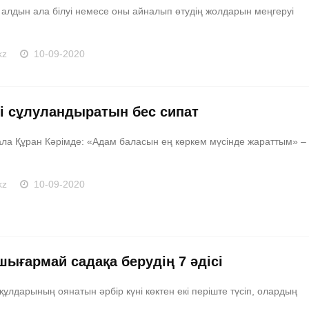
алдын ала білуі немесе оны айналып өтудің жолдарын меңгеруі
kz
10-09-2020
і сұлуландыратын бес сипат
ала Құран Кәрімде: «Адам баласын ең көркем мүсінде жараттым» –
kz
10-09-2020
шығармай садақа берудің 7 әдісі
ұлдарының оянатын әрбір күні көктен екі періште түсіп, олардың