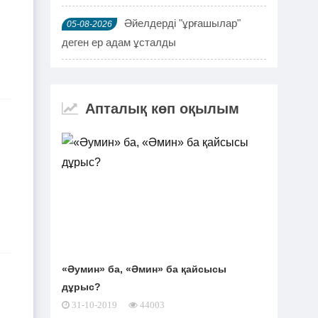
Әйелдерді "ұрғашылар"
05-08-2026
деген ер адам ұсталды
ҰҚК 114 адамды ұстады
04-08-2026
Апталық көп оқылым
Шымкентте мефедронның
03-08-2026
ірі партиясы тәркіленді: ерлі-зайыпты
ұсталды
Шалқардың бұрынғы әкім
02-08-2026
ақталып шығу үшін алаяққа 4 миллион
теңге берген
Қазақстандық азамат
01-08-2026
«Әумин» ба, «Әмин» ба қайсысы
журналист Лұқпан Ахмедияровты жала
дұрыс?
жапқаны үшін жауапқа тартуды талап
31-10-2019
44003
етті