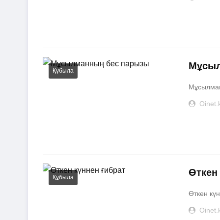
Мұсыл
Құбыла
Мұсылман
Oinet.
Өткен
Құбыла
Өткен күн
Oinet.