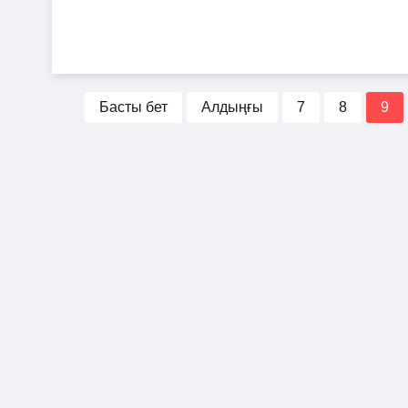
Басты бет
Алдыңғы
7
8
9