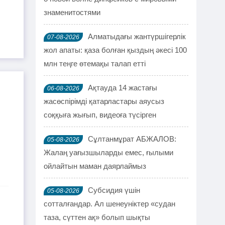
знаменитостями
Алматыдағы жантүршігерлік
07-08-2026
жол апаты: қаза болған қыздың әкесі 100
млн теңге өтемақы талап етті
Ақтауда 14 жастағы
06-08-2026
жасөспірімді қатарластары аяусыз
соққыға жығып, видеоға түсірген
Сұлтанмұрат АБЖАЛОВ:
05-08-2026
Жалаң уағызшыларды емес, ғылыми
ойлайтын маман даярлаймыз
Субсидия үшін
05-08-2026
сотталғандар. Ал шенеуніктер «судан
таза, сүттен ақ» болып шықты