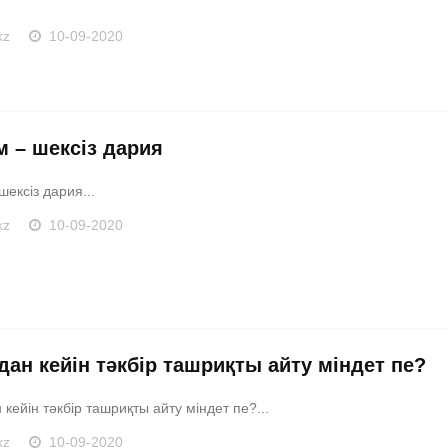
kz
10-09-2020
м – шексіз дария
шексіз дария...
kz
10-09-2020
дан кейін тәкбір ташриқты айту міндет пе?
кейін тәкбір ташриқты айту міндет пе?...
kz
10-09-2020