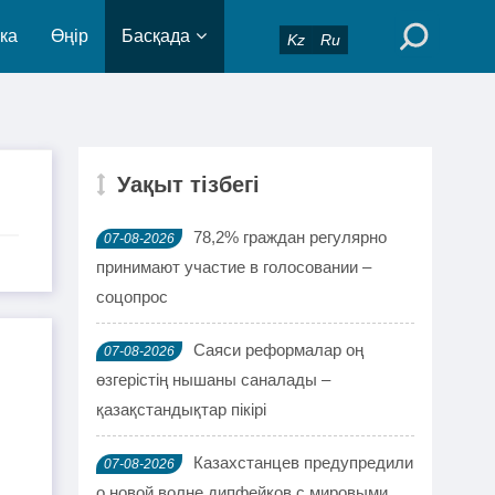
ка
Өңір
Басқада
Kz
Ru
Уақыт тізбегі
78,2% граждан регулярно
07-08-2026
принимают участие в голосовании –
соцопрос
Саяси реформалар оң
07-08-2026
өзгерістің нышаны саналады –
қазақстандықтар пікірі
Казахстанцев предупредили
07-08-2026
о новой волне дипфейков с мировыми