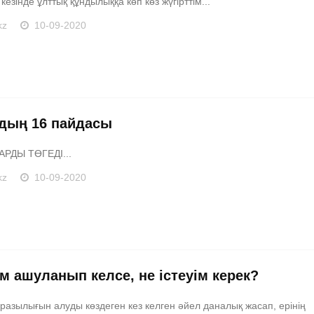
кезінде ұлттық құндылыққа көп көз жүгірттім...
kz
10-09-2020
дың 16 пайдасы
АРДЫ ТӨГЕДІ...
kz
10-09-2020
м ашуланып келсе, не істеуім керек?
 разылығын алуды көздеген кез келген әйел даналық жасап, ерінің