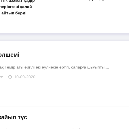
тік азамат Қадір
 періштені қалай
н айтып берді
өлшемі
ақ Темір аты әигілі екі әулиесін ертіп, сапарға шығыпты....
kz
10-09-2020
жайып түс