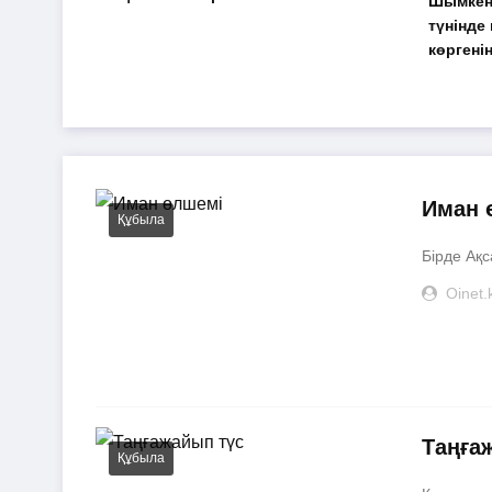
Шымкент
түнінде
көргені
Иман 
Құбыла
Бірде Ақс
Oinet.
Таңға
Құбыла