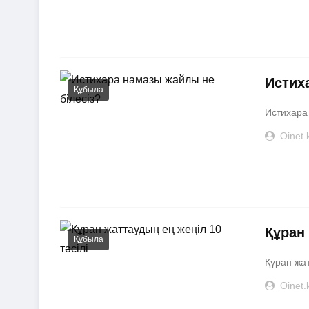
Истих
Құбыла
Истихара
Oinet.
Құран 
Құбыла
Құран жат
Oinet.