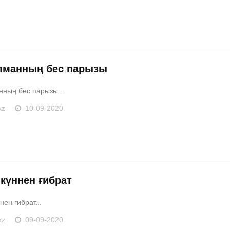
манның бес парызы
ның бес парызы...
kz
10-09-2020
 күннен ғибрат
нен ғибрат...
kz
09-09-2020