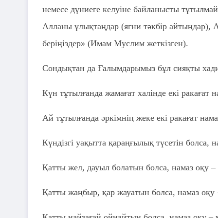
немесе дүниеге келуіне байланысты тұтылмайд
Алланы ұлықтаңдар (яғни тәкбір айтыңдар), А
беріңіздер» (Имам Муслим жеткізген).
Сондықтан да Ғалымдарымыз бұл сияқты хади
Күн тұтылғанда жамағат халінде екі ракағат н
Ай тұтылғанда әркімнің жеке екі ракағат нам
Күндізгі уақытта қараңғылық түсетін болса, н
Қатты жел, дауыл болатын болса, намаз оқу –
Қатты жаңбыр, қар жауатын болса, намаз оқу 
Қатты найзағай ойнайтын болса, намаз оқу – 