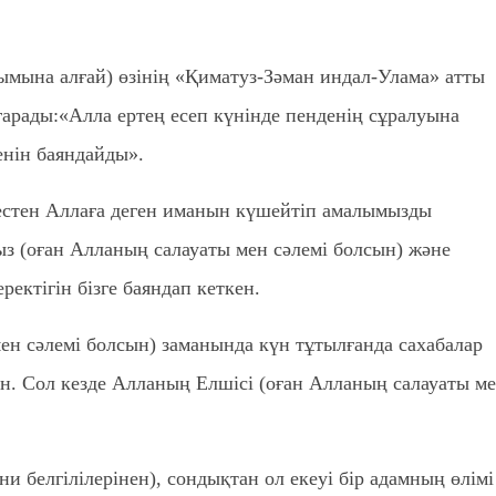
мына алғай) өзінің «Қиматуз-Зәман индал-Улама» атты
арады:«Алла ертең есеп күнінде пенденің сұралуына
енін баяндайды».
пестен Аллаға деген иманын күшейтіп амалымызды
з (оған Алланың салауаты мен сәлемі болсын) және
ектігін бізге баяндап кеткен.
н сәлемі болсын) заманында күн тұтылғанда сахабалар
н. Сол кезде Алланың Елшісі (оған Алланың салауаты м
и белгілілерінен), сондықтан ол екеуі бір адамның өлімі