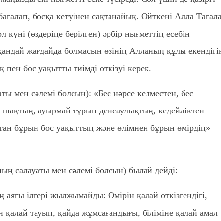
бағалап, босқа кетуінен сақтанайық. Өйткені Алла Тағал
л күні (өздеріңе берілген) әрбір нығметтің есебін
қандай жағдайда болмасын өзінің Алланың құлы екендігі
 пен бос уақытты тиімді өткізуі керек.
ты мен сәлемі болсын): «Бес нәрсе келместен, бес
ық шақтың, ауырмай тұрып денсаулықтың, кедейліктен
тан бұрын бос уақыттың және өлімнен бұрын өмірдің»
ның салауаты мен сәлемі болсын) былай дейді:
ң аяғы ілгері жылжымайды: Өмірін қалай өткізгендігі,
н қалай тауып, қайда жұмсағандығы, біліміне қалай амал