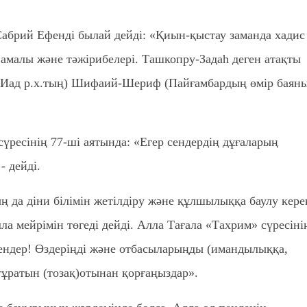
абрий Ефенді былай дейді: «Қиын-қыстау заманда хадис
амалы және тәжірибелері. Ташкопру-Задаһ деген атақты
ы-Иад р.х.тың) Шифаий-Шериф (Пайғамбардың өмір баян
сүресінің 77-ші аятында: «Егер сендердің дұғаларың
- дейді.
ң да діни білімін жетілдіру және құлшылыққа баулу кере
а мейрімін төгеді дейді. Алла Тағала «Тахрим» сүресіні
гендер! Өздеріңді және отбасыларыңды (имандылыққа,
тұратын (тозақ)отынан қорғаңыздар».