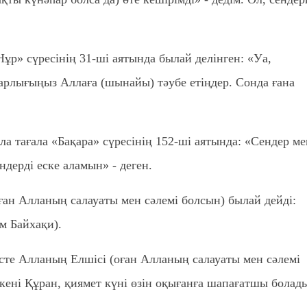
Нұр» сүресінің 31-ші аятында былай делінген: «Уа,
барлығыңыз Аллаға (шынайы) тәубе етіңдер. Сонда ғана
ла тағала «Бақара» сүресінің 152-ші аятында: «Сендер ме
ендерді еске аламын» - деген.
ған Алланың салауаты мен сәлемі болсын) былай дейді:
м Байхақи).
те Алланың Елшісі (оған Алланың салауаты мен сәлемі
кені Құран, қиямет күні өзін оқығанға шапағатшы болад