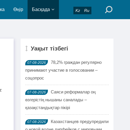
ка
Өңір
Басқада
Kz
Ru
Уақыт тізбегі
78,2% граждан регулярно
07-08-2026
принимают участие в голосовании –
соцопрос
с
Саяси реформалар оң
07-08-2026
өзгерістің нышаны саналады –
қазақстандықтар пікірі
Казахстанцев предупредили
07-08-2026
о новой волне дипфейков с мировыми