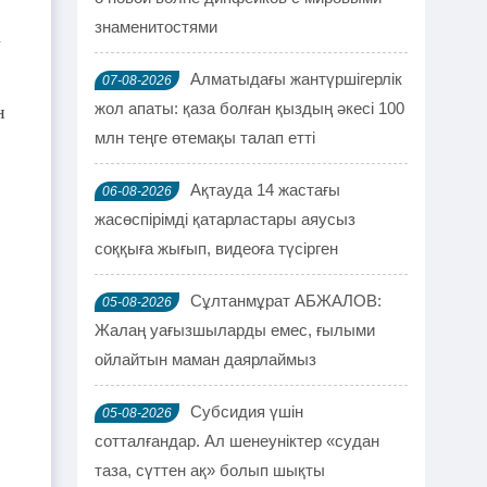
знаменитостями
а
Алматыдағы жантүршігерлік
07-08-2026
жол апаты: қаза болған қыздың әкесі 100
н
млн теңге өтемақы талап етті
Ақтауда 14 жастағы
06-08-2026
жасөспірімді қатарластары аяусыз
соққыға жығып, видеоға түсірген
Сұлтанмұрат АБЖАЛОВ:
05-08-2026
Жалаң уағызшыларды емес, ғылыми
ойлайтын маман даярлаймыз
Субсидия үшін
05-08-2026
сотталғандар. Ал шенеуніктер «судан
таза, сүттен ақ» болып шықты