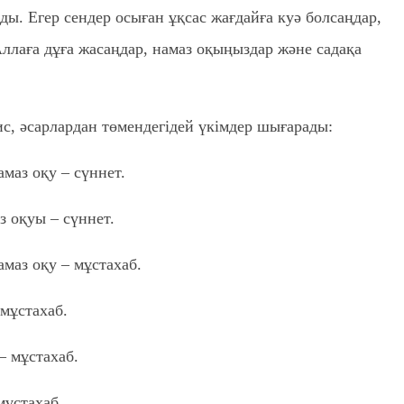
ы. Егер сендер осыған ұқсас жағдайға куә болсаңдар,
ллаға дұға жасаңдар, намаз оқыңыздар және садақа
с, әсарлардан төмендегідей үкімдер шығарады:
амаз оқу – сүннет.
аз оқуы – сүннет.
амаз оқу – мұстахаб.
 мұстахаб.
– мұстахаб.
мұстахаб.