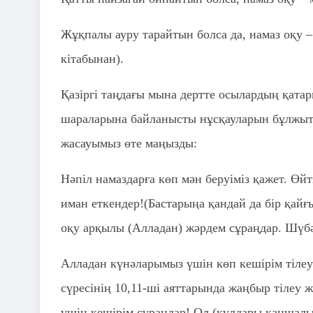
Жұқпалы ауру тарайтын болса да, намаз оқу
кітабынан).
Қазіргі таңдағы мына дертте осылардың қатар
шараларына байланысты нұсқауларын бұлжытп
жасауымыз өте маңызды:
Нәпіл намаздарға көп мән беруіміз қажет. Өйт
иман еткендер!(Бастарыңа қандай да бір қайғы
оқу арқылы (Алладан) жәрдем сұраңдар. Шүбәс
Алладан күнәларымыз үшін көп кешірім тілеу
сүресінің 10,11-ші аяттарында жаңбыр тілеу
үшін кешірім сұраңдар! Ол (құлдары қаншалық