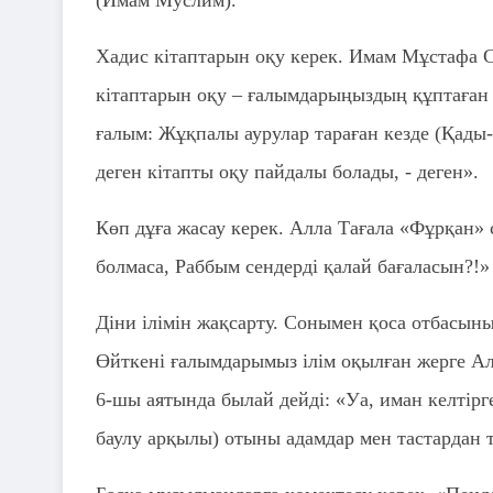
(Имам Муслим).
Хадис кітаптарын оқу керек. Имам Мұстафа С
кітаптарын оқу – ғалымдарыңыздың құптаған 
ғалым: Жұқпалы аурулар тараған кезде (Қад
деген кітапты оқу пайдалы болады, - деген».
Көп дұға жасау керек. Алла Тағала «Фұрқан» 
болмаса, Раббым сендерді қалай бағаласын?!» 
Діни ілімін жақсарту. Сонымен қоса отбасыны
Өйткені ғалымдарымыз ілім оқылған жерге Алл
6-шы аятында былай дейді: «Уа, иман келтір
баулу арқылы) отыны адамдар мен тастардан 