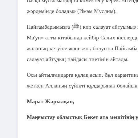
Басқа мұсылмандарға көмектесу керек. «Пенд
жәрдемінде болады» (Имам Муслим).
Пайғамбарымызға (ﷺ) көп салауат айтуымыз керек. Имам Ибну Хажар әл-Асқалани өзінің «Базлул-
Ма'ун» атты кітабында кейбір Салих кісілерд
жаланың кетуіне және жоқ болуына Пайғамбар
салауат айтудың пайдасы тиетінін айтады.
Осы айтылғандарға құлақ асып, бұл карантинд
жеткен Алланың сүйікті құлдарынан болайық
Марат Жарылқап,
Маңғыстау облыстық Бекет ата мешітінің 