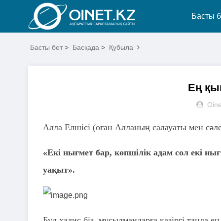
Басты б
Басты бет
>
Басқада
>
Құбыла
Ең қы
Oine
Алла Елшісі (оған Алланың салауаты мен сәл
«Екі нығмет бар, көпшілік адам сол екі нығм
уақыт».
Бұл хадис біз, мұсылмандарға қазіргі таңда ең