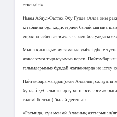
еткендігі».
Имам Абдул-Фаттах Әбу Ғудда (Алла оны рақы
кітабында бұл хадистерден былай мағына шығ
еңбасты себеп денсаулығы мен бос уақыты ек
Мына қиын-қыстау заманда үмітсіздікке түс
жақсартуға тырысуымыз керек. Пайғамбарымы
ғалымдарымыз бұндай жағдайларда не істеу кер
Пайғамбарымыздың(оған Алланың салауаты ме
бұндай құбылысты әртүрлі нәрселерге жорыға
сәлемі болсын) былай деген-ді:
«Расында, күн мен ай Алланың аяттарынан(яғн