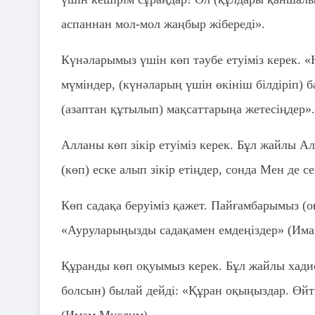
аспаннан мол-мол жаңбыр жібереді».
Күнәларымыз үшін көп тәубе етуіміз керек. «
мүміндер, (күнәларың үшін өкініш білдіріп) 
(азаптан құтылып) мақсаттарыңа жетесіңдер».
Алланы көп зікір етуіміз керек. Бұл жайлы Ал
(көп) еске алып зікір етіңдер, сонда Мен де с
Көп садақа беруіміз қажет. Пайғамбарымыз (о
«Ауруларыңызды садақамен емдеңіздер» (Има
Құранды көп оқуымыз керек. Бұл жайлы хадис
болсын) былай дейді: «Құран оқыңыздар. Өйт