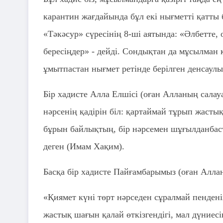
карантин жағдайында бұл екі нығметті қатты 
«Тәкәсур» сүресінің 8-ші аятында: «Әлбетте, о
бересіңдер» - дейді. Сондықтан да мұсылман 
ұмытпастан нығмет ретінде берілген денсаулық
Бір хадисте Алла Елшісі (оған Алланың салауа
нәрсенің қадірін біл: қартаймай тұрып жаст
бұрын байлықтың, бір нәрсемен шұғылданбас
деген (Имам Хақим).
Басқа бір хадисте Пайғамбарымыз (оған Алла
«Қиямет күні төрт нәрседен сұралмай пендені
жастық шағын қалай өткізгендігі, мал дүниесі