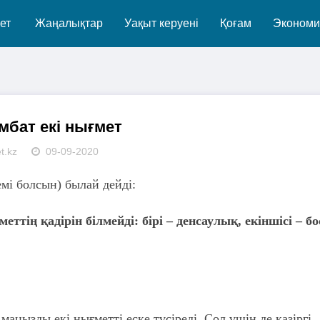
ет
Жаңалықтар
Уақыт керуені
Қоғам
Экономи
мбат екі нығмет
t.kz
09-09-2020
емі болсын) былай дейді:
еттің қадірін білмейді: бірі – денсаулық, екіншісі – бо
 маңызды екі нығметті еске түсіреді. Сол үшін де қазіргі