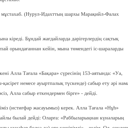
 – мұстахаб. (Нурул-Идахттың шархы Марақийл-Фалах
ына кіреді. Бұндай жағдайларда дәрігерлердің сақтық
ай орындағаннан кейін, мына төмендегі іс-шараларды
кені Алла Тағала «Бақара» сүресінің 153-аятында: «Уа,
-қасірет немесе ауыртпалық түскенде) сабыр ету әрі нам
із, Алла сабыр еткендермен бірге» - дейді.
іміз (истиғфар жасауымыз) керек. Алла Тағала «Нұһ»
 жайлы былай дейді: Оларға: «Раббыларыңнан күнәларың
ты күнәһар болса да) өте кешірімді» - дедім. Ол, сендер