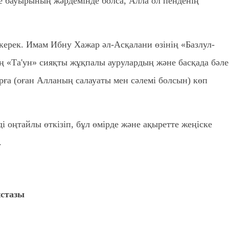
е бауырының жәрдемінде болса, Алла ол пенденің
ің «Та'ун» сияқты жұқпалы аурулардың және басқада бәле
ға (оған Алланың салауаты мен сәлемі болсын) көп
і оңтайлы өткізіп, бұл өмірде және ақыретте жеңіске
.
ұстазы