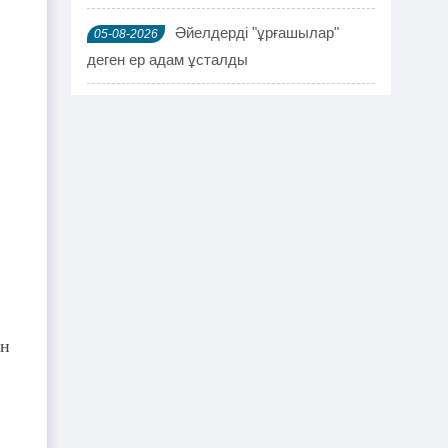
Әйелдерді "ұрғашылар"
05-08-2026
деген ер адам ұсталды
ҰҚК 114 адамды ұстады
04-08-2026
Шымкентте мефедронның ірі
03-08-2026
партиясы тәркіленді: ерлі-зайыпты
ұсталды
Шалқардың бұрынғы әкім
02-08-2026
ақталып шығу үшін алаяққа 4 миллион
теңге берген
ен
Қазақстандық азамат
01-08-2026
журналист Лұқпан Ахмедияровты жала
жапқаны үшін жауапқа тартуды талап
етті