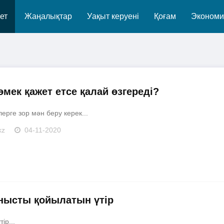
ет
Жаңалықтар
Уақыт керуені
Қоғам
Экономи
өмек қажет етсе қалай өзгереді?
лерге зор мән беру керек...
kz
04-11-2020
анысты қойылатын үтір
ір...