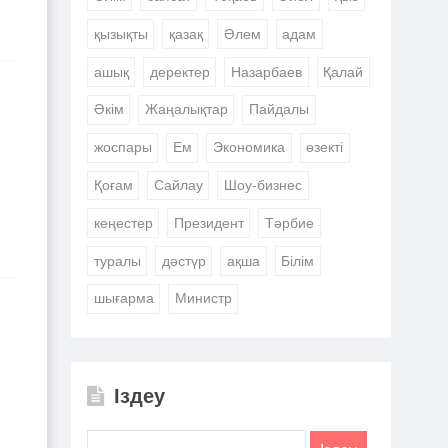
қызықты
қазақ
Әлем
адам
ашық
деректер
Назарбаев
Қалай
Әкім
Жаңалықтар
Пайдалы
жоспары
Ем
Экономика
өзекті
Қоғам
Сайлау
Шоу-бизнес
кеңестер
Президент
Тәрбие
туралы
дәстүр
ақша
Білім
шығарма
Министр
Іздеу