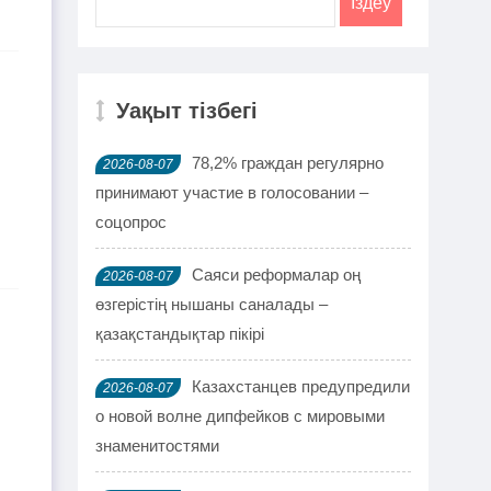
Уақыт тізбегі
78,2% граждан регулярно
2026-08-07
принимают участие в голосовании –
соцопрос
Саяси реформалар оң
2026-08-07
өзгерістің нышаны саналады –
қазақстандықтар пікірі
Казахстанцев предупредили
2026-08-07
о новой волне дипфейков с мировыми
знаменитостями