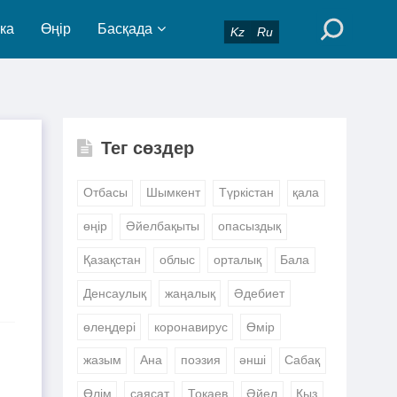
ка
Өңір
Басқада
Kz
Ru
Тег сөздер
Отбасы
Шымкент
Түркістан
қала
өңір
Әйелбақыты
опасыздық
Қазақстан
облыс
орталық
Бала
Денсаулық
жаңалық
Әдебиет
өлеңдері
коронавирус
Өмір
жазым
Ана
поэзия
әнші
Сабақ
Өлім
саясат
Тоқаев
Әйел
Қыз