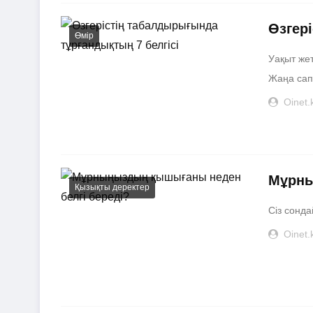
Өзгер
Өмір
Уақыт жет
Жаңа сапа
Oinet.
Мұрны
Қызықты деректер
Сіз сонда
Oinet.