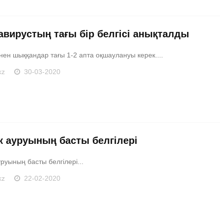
авирустың тағы бір белгісі анықталды
ен шыққандар тағы 1-2 апта оқшаулануы керек....
kz
30-03-2020
к ауруының басты белгілері
руының басты белгілері...
kz
22-02-2020