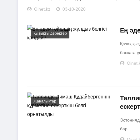
Oinet.kz
03-10-2020
Ең әд
Қызықты деректер
Қазақ қыз
басқаға 
Oinet.
Талли
Жаңалықтар
ескер
Эстонияд
бар....
Oinet.