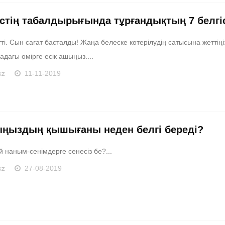
істің табалдырығында тұрғандықтың 7 белгі
ті. Сын сағат басталды! Жаңа белеске көтерілудің сатысына жеттіңі
дағы өмірге есік ашыңыз....
kz
11-11-2019
ңыздың қышығаны неден белгі береді?
й наным-сенімдерге сенесіз бе?...
kz
27-08-2019