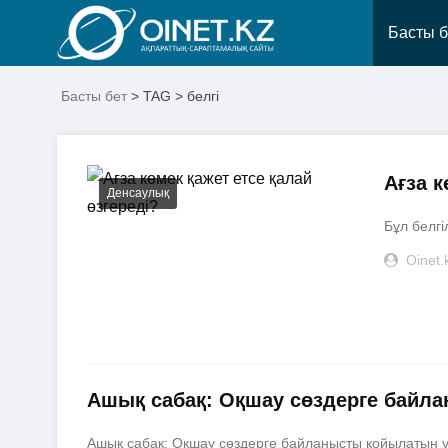
Басты б
Басты бет
> TAG > белгі
Ағза к
Денсаулық
Бұл белгі
Oinet.
Ашық сабақ: Оқшау сөздерге байл
Ашық сабақ: Оқшау сөздерге байланысты қойылатын үт