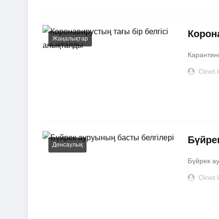
Корон
Жаңалықтар
Карантинн
Oinet.
Бүйре
Денсаулық
Бүйрек ау
Oinet.