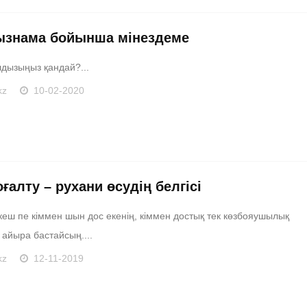
знама бойынша мінездеме
лдызыңыз қандай?...
kz
10-02-2020
ғалту – рухани өсудің белгісі
 кеш пе кіммен шын дос екенің, кіммен достық тек көзбояушылық
 айыра бастайсың....
kz
12-11-2019