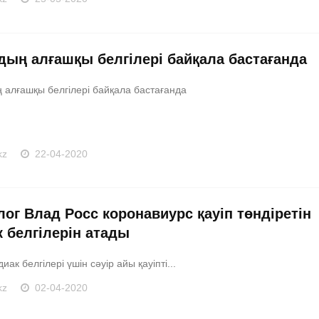
дың алғашқы белгілері байқала бастағанда
 алғашқы белгілері байқала бастағанда
kz
22-04-2020
лог Влад Росс коронавиурс қауіп төндіретін
к белгілерін атады
иак белгілері үшін сәуір айы қауіпті...
kz
02-04-2020