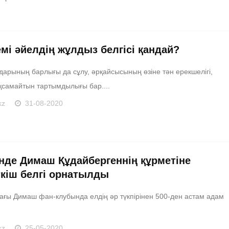
емі әйелдің жұлдыз белгісі қандай?
дарының барлығы да сұлу, әрқайсысының өзіне тән ерекшелігі,
ұқсамайтын тартымдылығы бар....
kz
31-08-2020
нде Димаш Құдайбергеннің құрметіне
ткіш белгі орнатылды
ағы Димаш фан-клубында елдің әр түкпірінен 500-ден астам адам
kz
25-05-2020