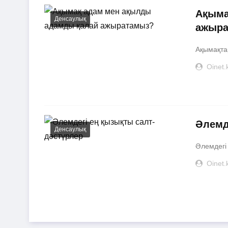
Ақыма
Денсаулық
ажыра
Ақымақта
Oinet.
Әлемд
Денсаулық
Әлемдегі 
Oinet.