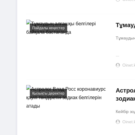
Тұмау
Пайдалы кеңестер
Тұмаудың
...
Oinet.
Астро
Қызықты деректер
зодиа
Кейбір зод
Oinet.