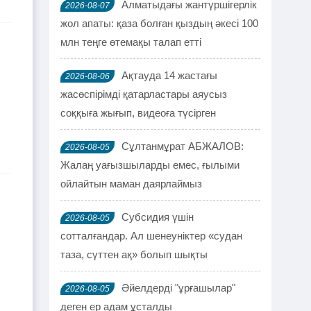
Алматыдағы жантүршігерлік
2026-08-07
жол апаты: қаза болған қыздың әкесі 100
млн теңге өтемақы талап етті
Ақтауда 14 жастағы
2026-08-06
жасөспірімді қатарластары аяусыз
соққыға жығып, видеоға түсірген
Сұлтанмұрат АБЖАЛОВ:
2026-08-05
Жалаң уағызшыларды емес, ғылыми
ойлайтын маман даярлаймыз
Субсидия үшін
2026-08-05
сотталғандар. Ал шенеуніктер «судан
таза, сүттен ақ» болып шықты
Әйелдерді "ұрғашылар"
2026-08-05
деген ер адам ұсталды