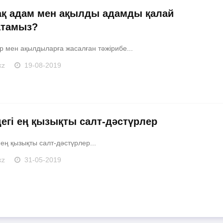
қ адам мен ақылды адамды қалай
тамыз?
р мен ақылдыларға жасалған тәжірибе...
kz
19-08-2019
егі ең қызықты салт-дәстүрлер
ең қызықты салт-дәстүрлер...
kz
31-05-2019