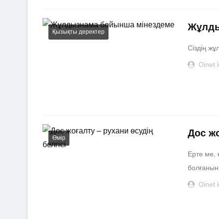
Жұлды
Қызықты деректер
Сіздің жұ
Oinet.
Дос жо
Өмір
​Ерте ме,
болғанын
Oinet.