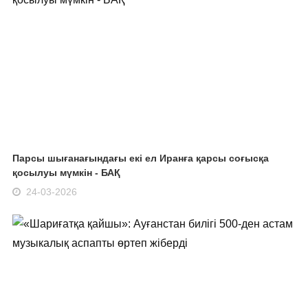
Парсы шығанағындағы екі ел Иранға қарсы соғысқа
қосылуы мүмкін - БАҚ
24-03-2026