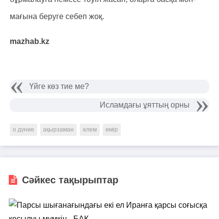
мағына беруге себеп жоқ.
mazhab.kz
Үйге көз тие ме?
Исламдағы ұяттың орны
о дүние
ақырзаман
әлем
өмір
Сәйкес тақырыптар