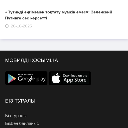
«Путинді әңгімемен тоқтату мүмкін емес»: Зеленский
Путинге сес көрсетті
20-10-2025
МОБИЛДІ ҚОСЫМША
БІЗ ТУРАЛЫ
Біз туралы
Бізбен байланыс