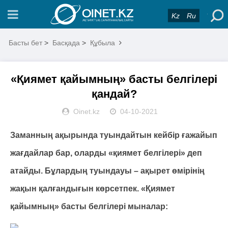
Kz
Ru
Басты бет
>
Басқада
>
Құбыла
«Қиямет қайымның» басты белгілері
қандай?
Oinet.kz
04-10-2021
Заманның ақырында туындайтын кейбір ғажайып
жағдайлар бар, оларды «қиямет белгілері» деп
атайды. Бұлардың туындауы – ақырет өмірінің
жақын қалғандығын көрсетпек. «Қиямет
қайымның» басты белгілері мыналар: