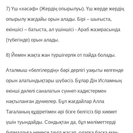
7) Үш «хәсәф» (Жердің опырылуы). Үш жерде жердің
опырылу жағдайы орын алады. Бірі – шығыста,
екіншісі – батыста, ал үшіншісі - Араб жазирасында
(түбегінде) орын алады.
8) Йемен жақта жан түршігерлік от пайда болады.
Аталмыш «белгілердің» бәрі дерлігі уақыты келгенде
орын алатындықтары шүбәсіз. Бұлар Дін Исламның
екінші дәлелі саналатын сүннет-хадистермен
нақтыланған дүниелер. Бұл жағдайлар Алла
Тағаланың құдіретімен әрі бізге белгісіз бір хикмет
үшін туындайды. Сондықтан да, бұл мәліметтерді
бұрмалауға немесе тәуіл жасап, оларға басқа мән-