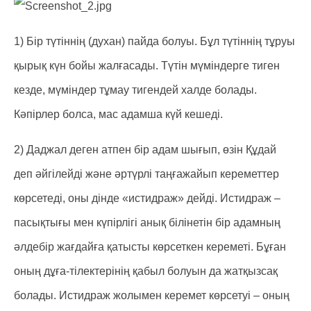
1) Бір түтіннің (духан) пайда болуы. Бұл түтіннің тұруы
қырық күн бойы жалғасады. Түтін мүміндерге тиген
кезде, мүміндер тұмау тигендей халде болады.
Кәпірлер болса, мас адамша күй кешеді.
2) Даджал деген атпен бір адам шығып, өзін Құдай
деп әйгілейді және әртүрлі таңғажайып кереметтер
көрсетеді, оны дінде «истидраж» дейді. Истидраж –
пасықтығы мен күпірлігі анық білінетін бір адамның
әлдебір жағдайға қатысты көрсеткен кереметі. Бұған
оның дұға-тілектерінің қабыл болуын да жатқызсақ
болады. Истидраж жолымен керемет көрсетуі – оның