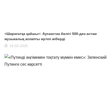
«Шариғатқа қайшы»: Ауғанстан билігі 500-ден астам
музыкалық аспапты өртеп жіберді
19-02-2026