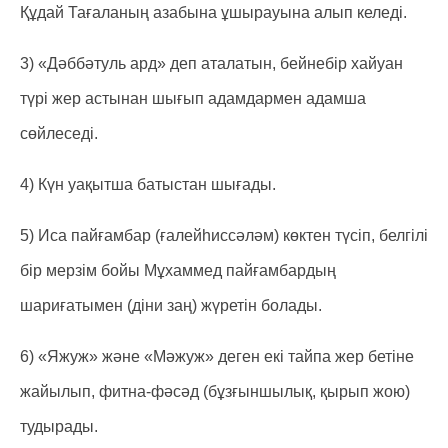
Құдай Тағаланың азабына ұшырауына алып келеді.
3) «Дәббәтуль ард» деп аталатын, бейнебір хайуан
түрі жер астынан шығып адамдармен адамша
сөйлеседі.
4) Күн уақытша батыстан шығады.
5) Иса пайғамбар (ғалейһиссәләм) көктен түсіп, белгілі
бір мерзім бойы Мұхаммед пайғамбардың
шариғатымен (діни заң) жүретін болады.
6) «Яжуж» және «Мәжуж» деген екі тайпа жер бетіне
жайылып, фитна-фәсәд (бұзғыншылық, қырып жою)
тудырады.