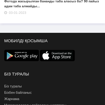
Фотода жасырылған бананды таба аласыз ба? 90 пайыз
адам таба алмайды...
03-01-2023
МОБИЛДІ ҚОСЫМША
БІЗ ТУРАЛЫ
Біз туралы
Бізбен байланыс
Жарнама