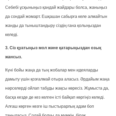
Себебі ұсқыныңыз қандай жайдары болса, жаныңыз
да сондай жомарт. Ешқашан сабырға келе алмайтын
жанды да тыныштандыру сіздің ғана қолыңыздан
келеді.
3. Сіз қуатыңыз мол және қатарыңыздан озық
жансыз.
Күні бойы жаңа да тың жобалар мен идеяларды
дамыту үшін қозғалмай отыра аласыз. Әрдайым жаңа
нәрселерді ойлап табуды жақсы көресіз. Жұмыста да,
басқа кезде де кез келген істі байқап көргіңіз келеді.
Алғаш көрген көзге іш пыстырарлық адам боп
таныласыз. Солай болуы да мүмкін, бірақ