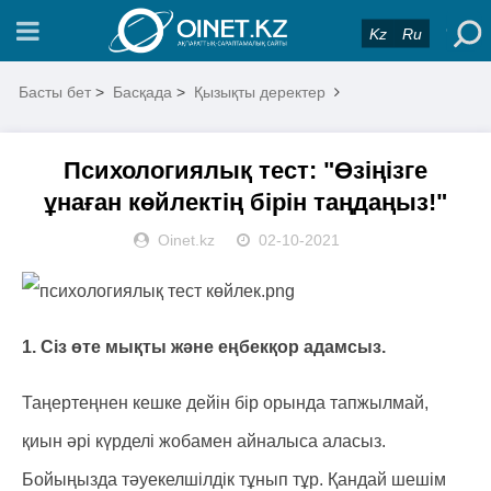
Kz
Ru
Басты бет
>
Басқада
>
Қызықты деректер
Психологиялық тест: "Өзіңізге
ұнаған көйлектің бірін таңдаңыз!"
Oinet.kz
02-10-2021
1. Сіз өте мықты және еңбекқор адамсыз.
Таңертеңнен кешке дейін бір орында тапжылмай,
қиын әрі күрделі жобамен айналыса аласыз.
Бойыңызда тәуекелшілдік тұнып тұр. Қандай шешім