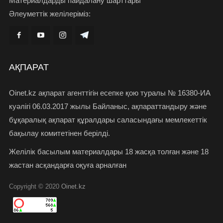
Материалдарды пайдалану шарттары
Әлеуметтік желілеріміз:
АҚПАРАТ
Oinet.kz ақпарат агенттігін есепке қою туралы № 16380-ИА
куәлігі 06.03.2017 жылы Байланыс, ақпараттандыру және
бұқаралық ақпарат құралдары саласындағы мемлекеттік
бақылау комитетінен берілді.
Желілік басылым материалдары 18 жасқа толған және 18
жастан асқандарға оқуға арналған
Copyright © 2020
Oinet.kz