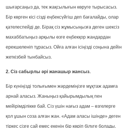
шығарсаңыз да, тек жақсылығын көруге тырысасыз.
Бір көрген кісі сізді еңбексүйгіш деп бағалайды, олар
қателеспейді де. Бірақ сіз жұмысыңызға деген шексіз
махаббатыңыз арқылы өзге еңбекқор жандардан
ерекшеленіп тұрасыз. Ойға алған ісіңізді соңына дейін
жеткізбей тынбайсыз.
2. Сіз сабырлы әрі жанашыр жансыз.
Бір күніңізді толығымен жәрдеміңізге мұқтаж адамға
арнай аласыз. Жаныңыз қайырымдылық пен
мейірімділікке бай. Сіз үшін нағыз адам – өзгелерге
қол ұшын соза алған жан. «Адам аласы ішінде» деген
тіркес сізге сай емес екенін бір көріп білуге болады.