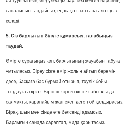
ой тууына өзіңіздің үлесіңіз бар. Кез келген нәрсенің
сапалысын таңдайсыз, ең жақсысын ғана алғыңыз
келеді.
5. Сіз барлығын білуге құмарсыз, талабыңыз
таудай.
Өмірге сұрағыңыз көп, барлығының жауабын табуға
ұмтыласыз. Біреу сізге өмір жолын айтып беремін
десе, басқаға бас бұрмай отырып, тәулік бойы
тыңдауға әзірсіз. Бірінші көрген кісіге сабырлы да
салмақты, қарапайым жан екен деген ой қалдырасыз.
Бірақ, шын мәнісінде өте белсенді адамсыз.
Барлығын санада сараптап, мида қорытасыз.