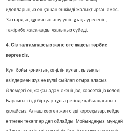
идеяларыңыз ешқашан ешкімді жалықтырған емес.
Заттардың құпиясын ашу үшін ұзақ әуреленіп,
тәжірибе жасағанды жаныңыз сүйеді.
4. Сіз талғампазсыз және өте жақсы тәрбие
көргенсіз.
Күні бойы қонақтың көңілін аулап, қызықты
әзілдермен жүзіне күлкі сыйлап отыра аласыз.
Әлемдегі ең жақсы адам екеніңізді көрсеткіңіз келеді.
Барлығы сізді біртуар тұлға ретінде қабылдағанын
қалайсыз. Алғаш көрген жан сізді көрсеқызар, кейде
ептеген тәкаппар деп ойлайды. Мойындаңыз, мұндай