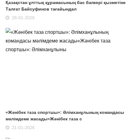
Қазақстан ұлттық құрамасының бас бапкері қызметіне
Талғат Байсуфинов тағайындал
28-01-2026
«Жәнібек таза спортшы»: Әлімханұлының командасы
мәлімдеме жасады«Жәнібек таза с
21-01-2026