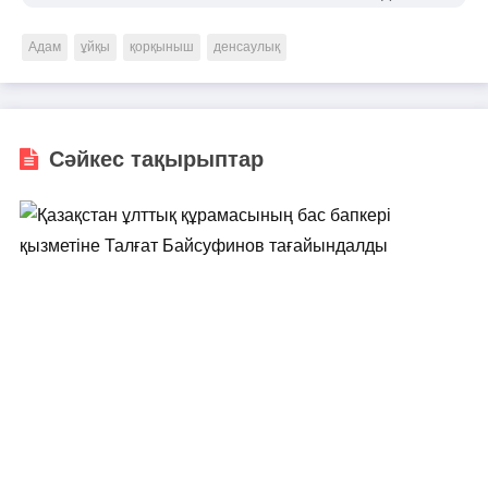
Адам
ұйқы
қорқыныш
денсаулық
Сәйкес тақырыптар