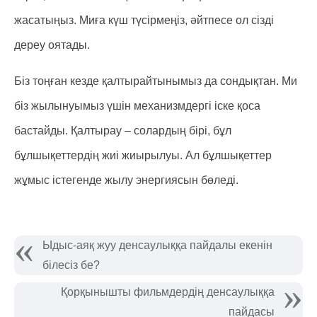
жасатыңыз. Миға күш түсірмеңіз, әйтпесе ол сізді
дереу оятады.
Біз тоңған кезде қалтырайтынымыз да сондықтан. Ми
біз жылынуымыз үшін механизмдергі іске қоса
бастайды. Қалтырау – солардың бірі, бұл
бұлшықеттердің жиі жиырылуы. Ал бұлшықеттер
жұмыс істегенде жылу энергиясын бөледі.
Ыдыс-аяқ жуу денсаулыққа пайдалы екенін
білесіз бе?
Қорқынышты фильмдердің денсаулыққа
пайдасы