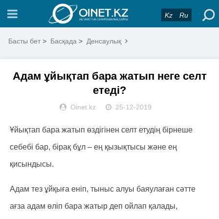
Kz
Ru
Басты бет
>
Басқада
>
Денсаулық
Адам ұйықтап бара жатып неге селт
етеді?
Oinet.kz
25-12-2019
Ұйықтап бара жатып өздігінен селт етудің бірнеше
себебі бар, бірақ бұл – ең қызықтысы және ең
қисындысы.
Адам тез ұйқыға еніп, тыныс алуы баяулаған сәтте
ағза адам өліп бара жатыр деп ойлап қалады,