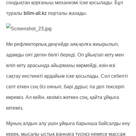
сондықтан қорғаныш механизмі іске қосылады. Бұл
туралы
bilim-all.kz
порталы жазады.
Ми рефлекторлық деңгейде аяқ-қолға жиырылып,
адамды оят деген белгі береді. Ол ұйықтап кету мен
өліп кету арасында айырманы көрмейді, өзін-өзі
сақтау инстинкті әрдайым іске қосылады. Сол себепті
селт еткен соң біз оянып, бәрі дұрыс па деп тексеріп
көреміз. Ал кейін, көзіміз жеткен соң, қайта ұйқыға
кетеміз.
Мұның алдын алу үшін ұйқыға барынша байсалды ену
керек, мысалы ыстық ваннаға түсіңіз немесе массаж