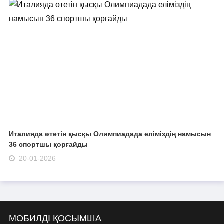
Италияда өтетін қысқы Олимпиадада еліміздің намысын
36 спортшы қорғайды
20-01-2026
МОБИЛДІ ҚОСЫМША