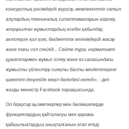
конкурстық рәсімдерді жүргізу, мемлекеттік сатып
алулардың техникалық сипаттамаларын әзірлеу,
атқарылған жұмыстардың есебін қабылдау,
актілерге қол қою, бюджеттік өтінімдерді жасау
және тағы сол секілді... Сөйте тұра, нормативті
құжаттармен жұмыс істеу және өз саласындағы
жұмысты үйлестіру сияқты басты міндеттеріне
қажетті деңгейде көңіл бөлінбей келеді»
, - деп
жазды министр Facebook парақшасында.
Ол бірқатар қызметкерлер мен бөлімшелерде
функциялардың қайталануы мен қарама-
қайшылықтардың анықталғанын атап өтеді.