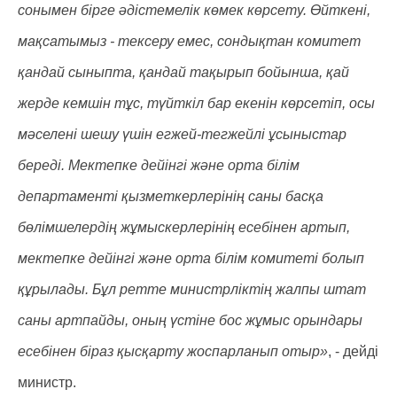
сонымен бірге әдістемелік көмек көрсету. Өйткені,
мақсатымыз - тексеру емес, сондықтан комитет
қандай сыныпта, қандай тақырып бойынша, қай
жерде кемшін тұс, түйткіл бар екенін көрсетіп, осы
мәселені шешу үшін егжей-тегжейлі ұсыныстар
береді. Мектепке дейінгі және орта білім
департаменті қызметкерлерінің саны басқа
бөлімшелердің жұмыскерлерінің есебінен артып,
мектепке дейінгі және орта білім комитеті болып
құрылады. Бұл ретте министрліктің жалпы штат
саны артпайды, оның үстіне бос жұмыс орындары
есебінен біраз қысқарту жоспарланып отыр»
, - дейді
министр.