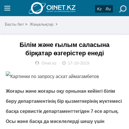
Kz
Ru
Басты бет
>
Жаңалықтар
Білім және ғылым саласына
бірқатар өзгерістер енеді
Oinet.kz
17-10-2019
Жоғары және жоғары оқу орнынан кейінгі білім
беру департаментінің бір қызметкерінің жүктемесі
басқа сервистік департаменттегіден 7 есе артық.
Осы және басқа да мәселелерді шешу үшін