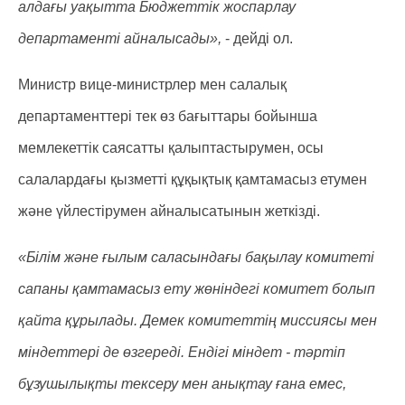
алдағы уақытта Бюджеттік жоспарлау
департаменті айналысады»,
- дейді ол.
Министр вице-министрлер мен салалық
департаменттері тек өз бағыттары бойынша
мемлекеттік саясатты қалыптастырумен, осы
салалардағы қызметті құқықтық қамтамасыз етумен
және үйлестірумен айналысатынын жеткізді.
«Білім және ғылым саласындағы бақылау комитеті
сапаны қамтамасыз ету жөніндегі комитет болып
қайта құрылады. Демек комитеттің миссиясы мен
міндеттері де өзгереді. Ендігі міндет - тәртіп
бұзушылықты тексеру мен анықтау ғана емес,