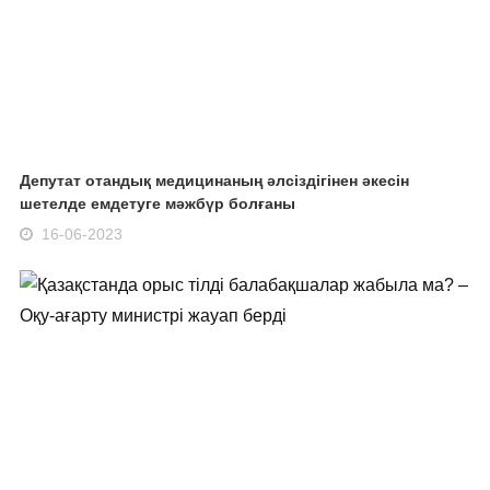
Депутат отандық медицинаның әлсіздігінен әкесін
шетелде емдетуге мәжбүр болғаны
16-06-2023