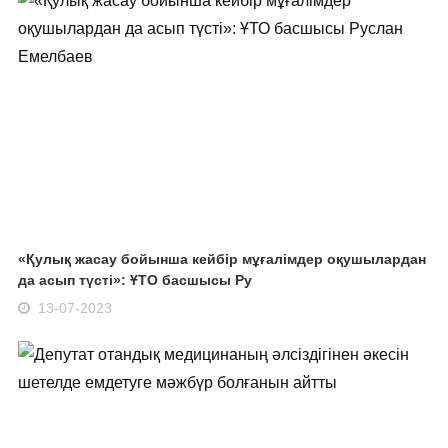
«Қулық жасау бойынша кейбір мұғалімдер оқушылардан
да асып түсті»: ҰТО басшысы Ру
13-07-2023