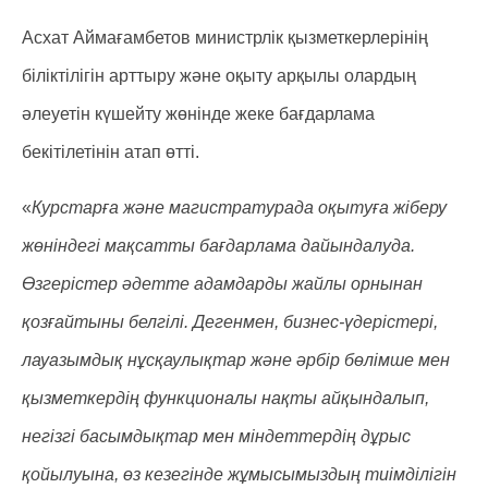
Асхат Аймағамбетов министрлік қызметкерлерінің
біліктілігін арттыру және оқыту арқылы олардың
әлеуетін күшейту жөнінде жеке бағдарлама
бекітілетінін атап өтті.
«
Курстарға және магистратурада оқытуға жіберу
жөніндегі мақсатты бағдарлама дайындалуда.
Өзгерістер әдетте адамдарды жайлы орнынан
қозғайтыны белгілі. Дегенмен, бизнес-үдерістері,
лауазымдық нұсқаулықтар және әрбір бөлімше мен
қызметкердің функционалы нақты айқындалып,
негізгі басымдықтар мен міндеттердің дұрыс
қойылуына, өз кезегінде жұмысымыздың тиімділігін