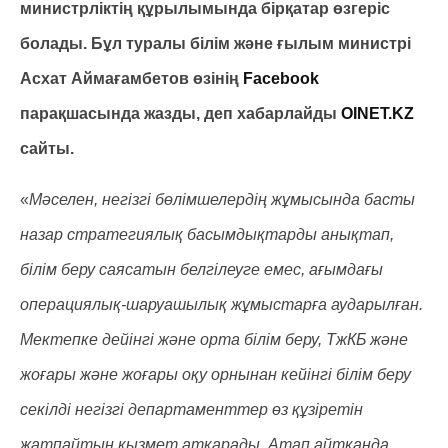
министрліктің құрылымында бірқатар өзгеріс
болады. Бұл туралы білім және ғылым министрі
Асхат Аймағамбетов өзінің
Facebook
парақшасында жазды, деп хабарлайды
OINET.KZ
сайты.
«
Мәселен, негізгі бөлімшелердің жұмысында басты
назар стратегиялық басымдықтарды анықтап,
білім беру саясатын белгілеуге емес, ағымдағы
операциялық-шаруашылық жұмыстарға аударылған.
Мектепке дейінгі және орта білім беру, ТжКБ және
жоғары және жоғары оқу орнынан кейінгі білім беру
секілді негізгі департаменттер өз құзіретін
жатпайтын қызмет атқарады. Атап айтқанда