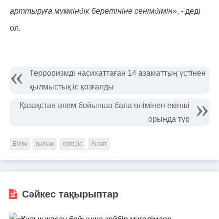
арттыруға мүмкіндік беретініне сенімдімін
», - деді
ол.
Терроризмді насихаттаған 14 азаматтың үстінен
қылмыстық іс қозғалды
Қазақстан әлем бойынша бала өлімінен екінші
орында тұр
Білім
ғылым
өзгеріс
Асхат
Сәйкес тақырыптар