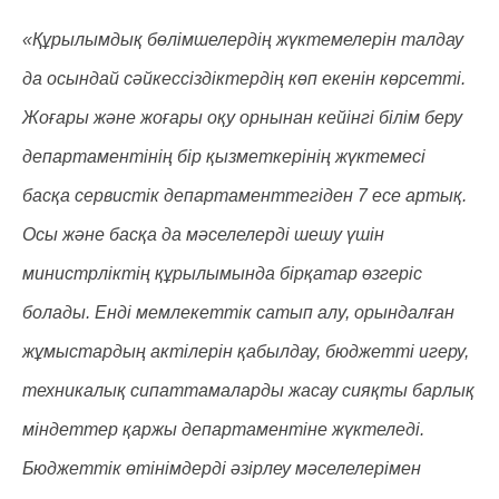
«Құрылымдық бөлімшелердің жүктемелерін талдау
да осындай сәйкессіздіктердің көп екенін көрсетті.
Жоғары және жоғары оқу орнынан кейінгі білім беру
департаментінің бір қызметкерінің жүктемесі
басқа сервистік департаменттегіден 7 есе артық.
Осы және басқа да мәселелерді шешу үшін
министрліктің құрылымында бірқатар өзгеріс
болады. Енді мемлекеттік сатып алу, орындалған
жұмыстардың актілерін қабылдау, бюджетті игеру,
техникалық сипаттамаларды жасау сияқты барлық
міндеттер қаржы департаментіне жүктеледі.
Бюджеттік өтінімдерді әзірлеу мәселелерімен