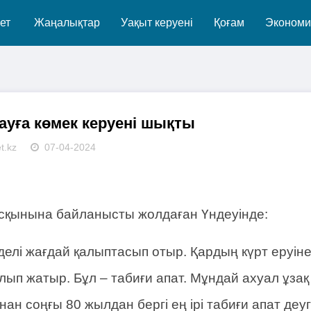
ет
Жаңалықтар
Уақыт керуені
Қоғам
Экономи
уға көмек керуені шықты
t.kz
07-04-2024
сқынына байланысты жолдаған Үндеуінде:
үрделі жағдай қалыптасып отыр. Қардың күрт еруін
ып жатыр. Бұл – табиғи апат. Мұндай ахуал ұзақ
ан соңғы 80 жылдан бергі ең ірі табиғи апат деу