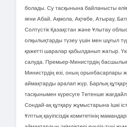
болады. Су тасқынына байланысты елі
яғни Абай, Ақмола, Ақтөбе, Атырау, Ба
Солтүстік Қазақстан және Ұлытау облы
олқылықтарды түзеу үшін мен шұғыл тү
қажетті шаралар қабылданып жатыр. Үк
салуда. Премьер-Министрдің басшылы
Министрдің өзі, оның орынбасарлары ж
аймақтарды аралап жүр. Барлық құтқар
тасқынымен күресуге Төтенше жағдайла
Сондай-ақ құтқару жұмыстарына Ішкі іс
Ұлттық қауіпсіздік комитетінің маманд
аймақтардың әкімдіктері күндіз-түні жұ