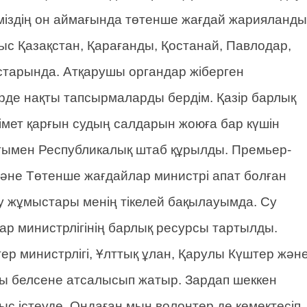
міздің он аймағында төтенше жағдай жарияланды
тыс Қазақстан, Қарағанды, Қостанай, Павлодар,
старында. Атқарушы органдар жіберген
рде нақты тапсырмаларды бердім. Қазір барлық
імет қарғын судың салдарын жоюға бар күшін
ғымен Республикалық штаб құрылды. Премьер-
әне Төтенше жағдайлар министрі апат болған
у жұмыстары менің тікелей бақылауымда. Су
р министрлігінің барлық ресурсы тартылды.
тер министрлігі, Ұлттық ұлан, Қарулы Күштер жән
ары белсене атсалысып жатыр. Зардап шеккен
мыс істеуде. Ондаған мың волонтер де көмектесіп