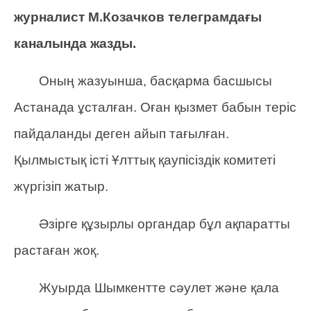
журналист М.Козачков телеграмдағы
каналында жазды.
Оның жазуынша, басқарма басшысы
Астанада ұсталған. Оған қызмет бабын теріс
пайдаланды деген айып тағылған.
Қылмыстық істі Ұлттық қаупісіздік комитеті
жүргізіп жатыр.
Әзірге құзырлы органдар бұл ақпаратты
растаған жоқ.
Жуырда Шымкентте сәулет және қала