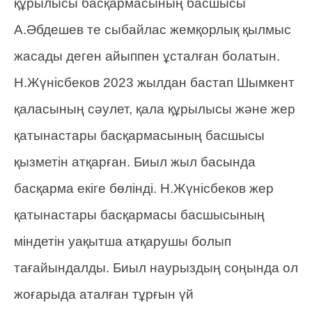
құрылысы басқармасының басшысы
А.Әбдешев те сыбайлас жемқорлық қылмыс
жасады деген айыппен ұсталған болатын.
Н.Жүнісбеков 2023 жылдан бастап Шымкент
қаласының сәулет, қала құрылысы және жер
қатынастары басқармасының басшысы
қызметін атқарған. Биыл жыл басында
басқарма екіге бөлінді. Н.Жүнісбеков жер
қатынастары басқармасы басшысының
міндетін уақытша атқарушы болып
тағайындалды. Биыл наурыздың соңында ол
жоғарыда аталған тұрғын үй