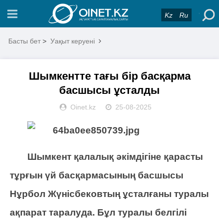
Kz
Ru
Басты бет
>
Уақыт керуені
Шымкентте тағы бір басқарма
басшысы ұсталды
Oinet.kz
25-08-2025
Шымкент қалалық әкімдігіне қарасты
тұрғын үй басқармасының басшысы
Нұрбол Жүнісбековтың ұсталғаны туралы
ақпарат таралуда. Бұл туралы белгілі