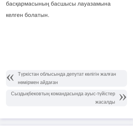
басқармасының басшысы лауазамына
келген болатын.
Түркістан облысында депутат көлігін жалған
нөмірмен айдаған
Сыздықбековтың командасында ауыс-түйістер
жасалды