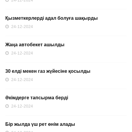
24-12-2024
Қызметкерлерді адал болуға шақырды
24-12-2024
Жаңа автобекет ашылды
24-12-2024
30 елді мекен газ жүйесіне қосылды
24-12-2024
Әкімдерге тапсырма берді
24-12-2024
Бір жылда үш рет өнім алады