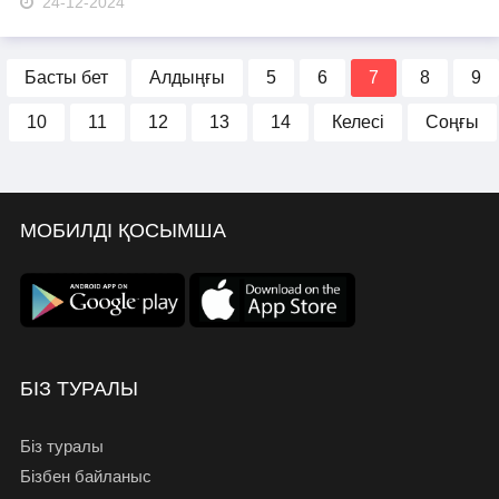
24-12-2024
Басты бет
Алдыңғы
5
6
7
8
9
10
11
12
13
14
Келесі
Соңғы
МОБИЛДІ ҚОСЫМША
БІЗ ТУРАЛЫ
Біз туралы
Бізбен байланыс