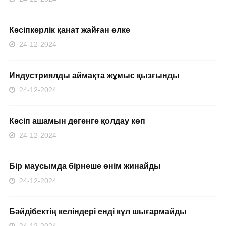
Кәсіпкерлік қанат жайған өлке
24-12-2024
Индустриялды аймақта жұмыс қызғынды
24-12-2024
Кәсіп ашамын дегенге қолдау көп
24-12-2024
Бір маусымда бірнеше өнім жинайды
24-12-2024
Бәйдібектің келіндері енді күл шығармайды