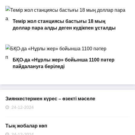
Темір жол станциясы бастығы 18 мың
доллар пара алды деген күдікпен ұсталды
БҚО-да «Нұрлы жер» бойынша 1100 пәтер
пайдалануға беріледі
Зиянкестермен күрес – өзекті мәселе
24-12-2024
Тың жобалар көп
24-12-2024