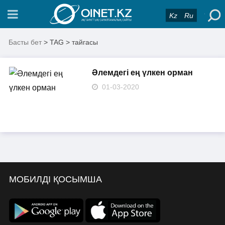
Kz
Ru
Басты бет
> TAG > тайгасы
Әлемдегі ең үлкен орман
01-03-2020
МОБИЛДІ ҚОСЫМША