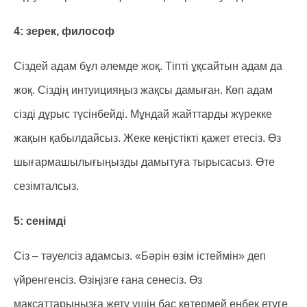
4: зерек, философ
Сіздей адам бұл әлемде жоқ. Тіпті ұқсайтын адам да
жоқ. Сіздің интуицияңыз жақсы дамыған. Көп адам
сізді дұрыс түсінбейді. Мұндай жайттарды жүрекке
жақын қабылдайсыз. Жеке кеңістікті қажет етесіз. Өз
шығармашылығыңызды дамытуға тырысасыз. Өте
сезімталсыз.
5: сенімді
Сіз – тәуелсіз адамсыз. «Бәрін өзім істеймін» деп
үйренгенсіз. Өзіңізге ғана сенесіз. Өз
мақсаттарыңызға жету үшін бас көтермей еңбек етуге