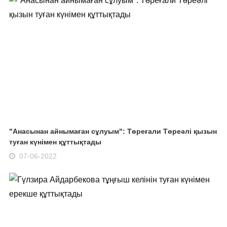
"Анасынан айнымаған сұлуым": Төреғали Төреәлі қызын
туған күнімен құттықтады
07-06-2022