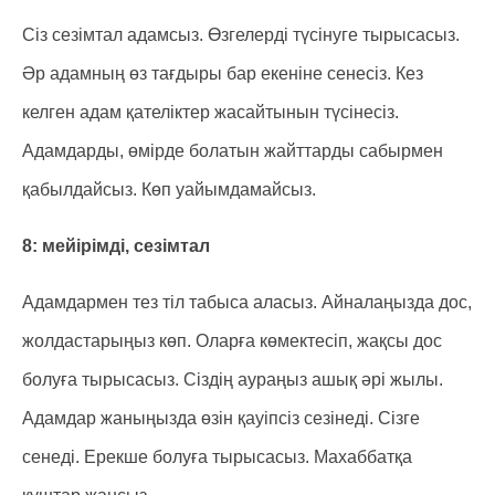
Сіз сезімтал адамсыз. Өзгелерді түсінуге тырысасыз.
Әр адамның өз тағдыры бар екеніне сенесіз. Кез
келген адам қателіктер жасайтынын түсінесіз.
Адамдарды, өмірде болатын жайттарды сабырмен
қабылдайсыз. Көп уайымдамайсыз.
8: мейірімді, сезімтал
Адамдармен тез тіл табыса аласыз. Айналаңызда дос,
жолдастарыңыз көп. Оларға көмектесіп, жақсы дос
болуға тырысасыз. Сіздің аураңыз ашық әрі жылы.
Адамдар жаныңызда өзін қауіпсіз сезінеді. Сізге
сенеді. Ерекше болуға тырысасыз. Махаббатқа