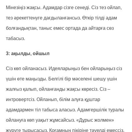
Мінезіңіз жақсы. Адамдар сізге сенеді. Сіз тез ойлап,
тез әрекеттенуге дағдыланғансыз. Өткір тілді адам
болғандықтан, таныс емес ортада да айтарға сөз
табасыз.
3: ақылды, ойшыл
Сіз көп ойланасыз. Идеяларыңыз бен ойларыңыз сіз
үшін өте маңызды. Белгілі бір мәселені шешу үшін
жалғыз қалып, ойланғанды жақсы көресіз. Сіз –
интровертсіз. Ойланып, білім алуға құштар
адамдармен тіл табыса аласыз. Адамгершілік туралы
ойлануға көп уақыт жұмсайсыз. «Дұрыс жолмен»
жүруге тырысасыз. Қоғамның пікіріне тәуелді емессіз.