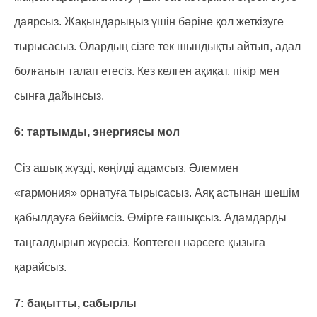
даярсыз. Жақындарыңыз үшін бәріне қол жеткізуге
тырысасыз. Олардың сізге тек шындықты айтып, адал
болғанын талап етесіз. Кез келген ақиқат, пікір мен
сынға дайынсыз.
6: тартымды, энергиясы мол
Сіз ашық жүзді, көңілді адамсыз. Әлеммен
«гармония» орнатуға тырысасыз. Аяқ астынан шешім
қабылдауға бейімсіз. Өмірге ғашықсыз. Адамдарды
таңғалдырып жүресіз. Көптеген нәрсеге қызыға
қарайсыз.
7: бақытты, сабырлы