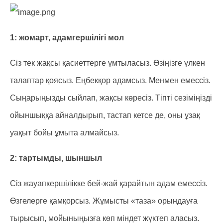
1: жомарт, адамгершілігі мол
Сіз тек жақсы қасиеттерге ұмтыласыз. Өзіңізге үлкен
талаптар қоясыз. Еңбекқор адамсыз. Менмен емессіз.
Сыңарыңызды сыйлап, жақсы көресіз. Тіпті сезіміңізді
ойыншыққа айналдырып, тастап кетсе де, оны ұзақ
уақыт бойы ұмыта алмайсыз.
2: тартымды, шыншыл
Сіз жауапкершілікке бей-жай қарайтын адам емессіз.
Өзгелерге қамқорсыз. Жұмысты «таза» орындауға
тырысып, мойыныңызға көп міндет жүктеп аласыз.