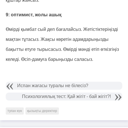
құштар жансыз.
9: оптимист, жолы ашық
Өмірді қымбат сый деп бағалайсыз. Жетістіктеріңізді
мақтан тұтасыз. Жақсы көретін адамдарыңызды
бақытты етуге тырысасыз. Өмірді мәнді етіп өткізгіңіз
келеді. Өсіп-дамуға барыңызды саласыз.
Испан жағасы туралы не білесіз?
Психологиялық тест: Қай жігіт - бай жігіт?!
туған күн
қызықты деректер