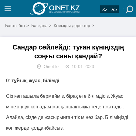
Kz
Ru
Басты бет
>
Басқада
>
Қызықты деректер
Сандар сөйлейді: туған күніңіздің
соңғы саны қандай?
Oinet.kz
10-01-2023
0: тұйық, жуас, білімді
Сіз көп ашыла бермейміз, бірақ өте білімдісіз. Жуас
мінезіңізді көп адам жасқаншақтыққа теңеп жатады.
Алайда, сізде де жасырынған тік мінез бар. Біліміңізді
көп жерде қолданбайсыз.