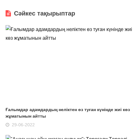
Сәйкес тақырыптар
Ғалымдар адамдардың неліктен өз туған күнінде жиі көз
жұматынын айтты
29-06-2022