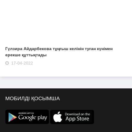
Гүлзира Айдарбекова тұңғыш келінін туған күнімен
ерекше құттықтады
17-04-2022
МОБИЛДІ ҚОСЫМША