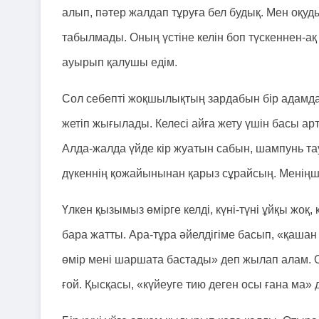
алып, пәтер жалдап тұруға бел будық. Мен оқуды
табылмады. Оның үстіне келін боп түскеннен-ақ 
ауырып қалушы едім.
Сол себепті жоқшылықтың зардабын бір адамда
жетіп жығылады. Келесі айға жету үшін басы арт
Алда-жалда үйде кір жуатын сабын, шампунь тау
дүкеннің қожайынынан қарыз сұрайсың. Меніңше
Үлкен қызымыз өмірге келді, күні-түні ұйқы жоқ, 
бара жатты. Ара-тұра әйелдігіме басып, «қашан
өмір мені шаршата бастады» деп жылап алам. Он
ғой. Қысқасы, «күйеуге тию деген осы ғана ма» 