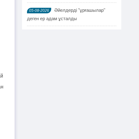
Әйелдерді "ұрғашылар"
05-08-2026
деген ер адам ұсталды
ҰҚК 114 адамды ұстады
04-08-2026
Шымкентте мефедронның ірі
03-08-2026
н
партиясы тәркіленді: ерлі-зайыпты
ұсталды
ай
Шалқардың бұрынғы әкім
02-08-2026
ан
ақталып шығу үшін алаяққа 4 миллион
теңге берген
Қазақстандық азамат
01-08-2026
журналист Лұқпан Ахмедияровты жала
жапқаны үшін жауапқа тартуды талап
етті