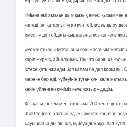
Бір күні үйге әпкем қыдырып келе қалды. Оты
«Мына өмір маған дым қызық емес, қызыммен
жетеді, ел қатарлы туған күн тойлау, қыдыру де
емес...» деп ойдағы-қырдағыны қозғап келе жат
«Романтиканы күтпе, оны өзің жаса! Кім жетісі
көріп жүрміз, айналайын. Так что бәрін өз қолың
істесе қатынжанды боп қалам ба деп қорқады. Со
мереке бар еді, күйеуінің туған күні келе жатыр
кейін үйленген күніміз келе жатыр» дедім.
Қысқасы, әпкем менің қолыма 700 теңге ұстатты
3500 теңгеге алатын еді. «Еркектің көңіліне ас
бауырсағыңды пісіріп, күйеуіңді жақсылап күтіп а