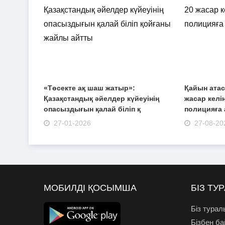
«Төсекте ақ шаш жатыр»:
Қайын атас
Қазақстандық әйелдер күйеуінің
жасар келі
опасыздығын қалай біліп қ
полицияға 
27-01-2026
27-08-20
МОБИЛДІ ҚОСЫМША
БІЗ ТУ
Біз турал
Бізбен б