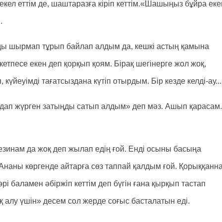
ел еттім де, шаштаразға кіріп кеттім.«Шашыңыз бұйра еке
.
лды шырмап тұрып байлап алдым да, кешкі астың қамына
 кетпесе екен деп қорқып қоям. Бірақ шегінерге жол жоқ,
күйеуімді тағатсыздана күтіп отырдым. Бір кезде келді-ау...
ндап жүрген затыңды сатып алдым» деп мәз. Ашып қарасам..
инам да жоқ деп жылап едің ғой. Енді осыны басыңа
наны көргенде айтарға сөз таппай қалдым ғой. Қорыққанн
рі баламен әбіржіп кеттім деп бүгін ғана қырқып тастап
ық алу үшін» десем сол жерде соғыс басталатын еді.