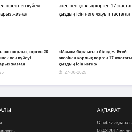
ынан зорлық көрген 20
«Мамам барлығын біледі»: Өгей
ншек пен күйеуі
әкесінен қорлық көрген 17 жастағ
арыз жазған
қыздың ісін неге ж
25
27-08-2025
РАЛЫ
АҚПАРАТ
ы
Oinet.kz ақпарат
айланыс
06.03.2017 жылы