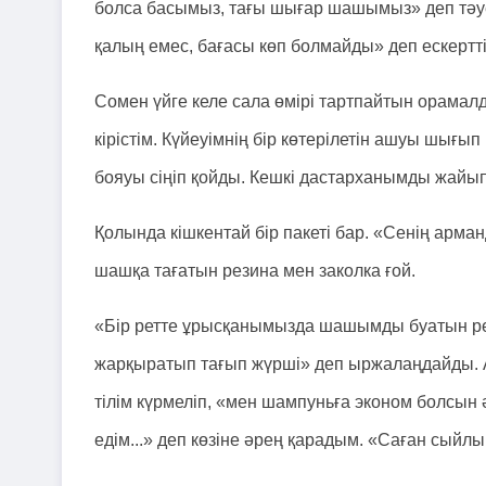
болса басымыз, тағы шығар шашымыз» деп тәуек
қалың емес, бағасы көп болмайды» деп ескертті
Сомен үйге келе сала өмірі тартпайтын орама
кірістім. Күйеуімнің бір көтерілетін ашуы шығып
бояуы сіңіп қойды. Кешкі дастарханымды жайып, 
Қолында кішкентай бір пакеті бар. «Сенің арма
шашқа тағатын резина мен заколка ғой.
«Бір ретте ұрысқанымызда шашымды буатын рез
жарқыратып тағып жүрші» деп ыржалаңдайды. А
тілім күрмеліп, «мен шампуньға эконом болсын ә
едім...» деп көзіне әрең қарадым. «Саған сыйл