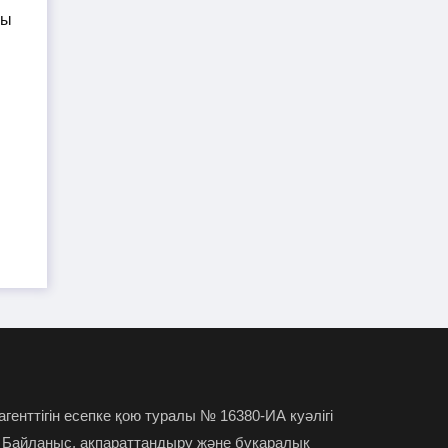
орынбасары 64 875 теңге айыппұл
арқалады
Ұлттық банк базалық
24-07-2026
мөлшерлемені 16,75%-ға дейін
төмендетті
Блогер Ырысбала Икрамбай
ы
23-07-2026
күйеуімен ажырасқалы жатыр
Бақытжан Байжанов
23-07-2026
бостандыққа шықты: Салтанат
Нүкенованың ағасы тосын жайтқа пікір
білдірді
 агенттігін есепке қою туралы № 16380-ИА куәлігі
 Байланыс, ақпараттандыру және бұқаралық