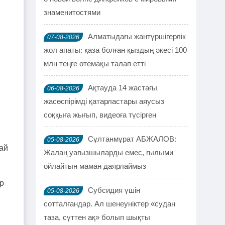
знаменитостями
Алматыдағы жантүршігерлік
07-08-2026
жол апаты: қаза болған қыздың әкесі 100
млн теңге өтемақы талап етті
Ақтауда 14 жастағы
06-08-2026
жасөспірімді қатарластары аяусыз
соққыға жығып, видеоға түсірген
Сұлтанмұрат АБЖАЛОВ:
05-08-2026
май
Жалаң уағызшыларды емес, ғылыми
ойлайтын маман даярлаймыз
р
Субсидия үшін
05-08-2026
сотталғандар. Ал шенеуніктер «судан
таза, сүттен ақ» болып шықты