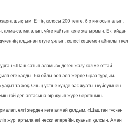
азарға шықтым. Еттің килосы 200 теңге, бір килосын алып,
 алма-салма алып, үйге қайтып келе жатырмын. Екі айдан
дүкеннің алдынан өтуге ұялып, келесі көшемен айналып ке
ұрған «Шаш сатып аламыз» деген жазу көзіме оттай
лп ете қалды. Екі ойлы боп әлгі жерде біраз тұрдым.
уақыт та жоқ. Оның үстіне күнде бас жуатын күйеуімнен
ін ғой деп аптасына бір жуып жүре беретінмін.
ырмалап, әлгі жерден кете алмай қалдым. «Шаштан түскен
іліп жүр, артыла екі нәски әперейін, қуанып қалсын. Аман