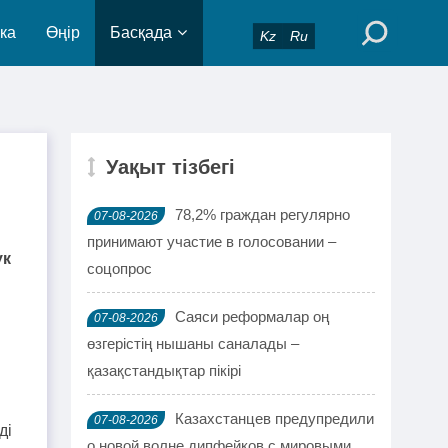
ка
Өңір
Басқада
Kz
Ru
Уақыт тізбегі
78,2% граждан регулярно
07-08-2026
принимают участие в голосовании –
үк
соцопрос
Саяси реформалар оң
07-08-2026
өзгерістің нышаны саналады –
қазақстандықтар пікірі
Казахстанцев предупредили
07-08-2026
ді
о новой волне дипфейков с мировыми