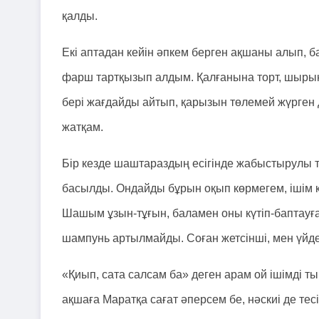
қалды.
Екі аптадан кейін әпкем берген ақшаны алып, б
фарш тартқызып алдым. Қалғанына торт, шырын,
бері жағдайды айтып, қарызын төлемей жүрген 
жатқам.
Бір кезде шаштараздың есігінде жабыстырулы т
басылды. Ондайды бұрын оқып көрмегем, ішім қы
Шашым ұзын-тұғын, баламен оны күтіп-баптауға 
шампунь артылмайды. Соған жетсінші, мен үйдем
«Қиып, сата салсам ба» деген арам ой ішімді т
ақшаға Маратқа сағат әперсем бе, нәскиі де тес