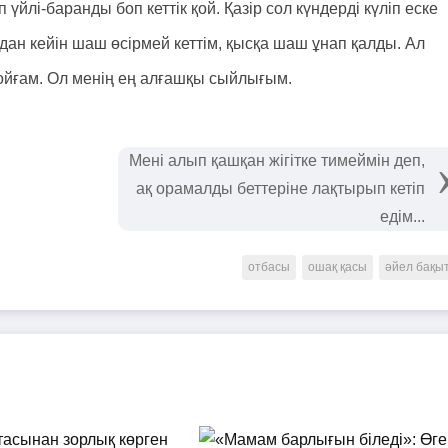
үйлі-баранды боп кеттік қой. Қазір сол күндерді күліп еске
дан кейін шаш өсірмей кеттім, қысқа шаш ұнап қалды. Ал
 қойғам. Ол менің ең алғашқы сыйлығым.
Мені алып қашқан жігітке тимеймін деп,
ақ орамалды беттеріне лақтырып кетіп
едім...
отбасы
ошақ қасы
әйел бақы