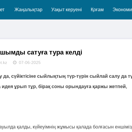
ет
Жаңалықтар
Уақыт керуені
Қоғам
Экономи
ашымды сатуға тура келді
t.kz
07-06-2025
у да, сүйіктісіне сыйлықтың түр-түрін сыйлай салу да т
а идея ұрып тұр, бірақ соны орындауға қаржы жетпей,
з ауылда қалды, күйеуімнің жұмысы қалада болғасын еншіміз