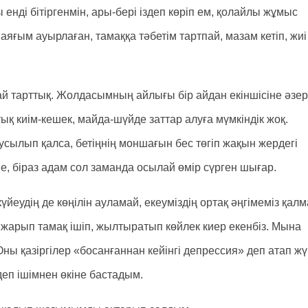
 енді бітіргенмін, ары-бері іздеп көріп ем, қолайлы жұмыс
аяғым ауырлаған, тамаққа тәбетім тартпай, мазам кетіп, жиі
й тарттық. Жолдасымның айлығы бір айдан екіншісіне әзер
ық киім-кешек, майда-шүйде заттар алуға мүмкіндік жоқ.
сылып қалса, бетіңнің моншағын бес төгіп жақын жердегі
, біраз адам сол заманда осылай өмір сүрген шығар.
күйеудің де көңілін ауламай, екеуміздің ортақ әңгімеміз қал
 жарып тамақ ішіп, жылтыратып көйлек киер екенбіз. Мына
ы қазіргілер «босанғаннан кейінгі депрессия» деп атап жү
деп ішімнен өкіне бастадым.