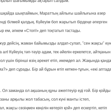
ра қалып шағымымды ақтарып салдым.
 ешқайда шықпаймын, Мараттың айлығы шайлығына әзер
генді білмей қалдық. Күйеуім боп жарытып бірдеңе әперген
ыр ем, әпкем «Стоп!» деп тоқтатып тастады.
п жүр дейсің, жаман байымызды алдап-сулап, "сен жақсы" кү
а ал! Күйеуің тәп-тәуір адам, тек әйелін еркелетсе, айтқанын
л үшін бірінші өзің әрекет етіп, икемдеп ал. Жақында қанд
 ма?» деп сұрады. Бір ай бұрын өтіп кеткен-тұғын, «екі аптад
. Ол заманда ол ақшаның құны әжептеуір еді ғой. Бір қойды
қазаны арқылы жол табасың, сол күні манты істеп,
л, жақсы сөзіңмен көңілін көтеріп қой» деп ескертіп, кетіп