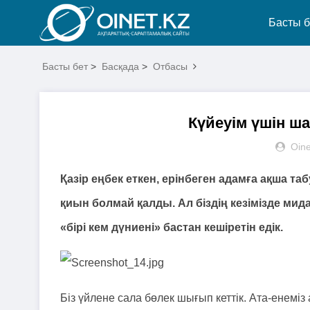
Басты б
Басты бет
>
Басқада
>
Отбасы
Күйеуім үшін ш
Oine
Қазір еңбек еткен, ерінбеген адамға ақша таб
қиын болмай қалды. Ал біздің кезімізде мид
«бірі кем дүниені» бастан кешіретін едік.
Біз үйлене сала бөлек шығып кеттік. Ата-енемі