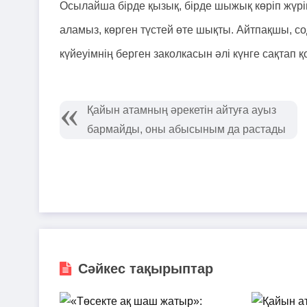
Осылайша бірде қызық, бірде шыжық көріп жүріп 
аламыз, көрген түстей өте шықты. Айтпақшы, со
күйеуімнің берген заколкасын әлі күнге сақтап
Қайын атамның әрекетін айтуға ауыз
бармайды, оны абысыным да растады
Сәйкес тақырыптар