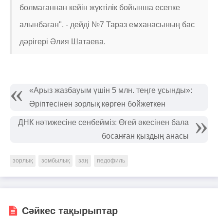
болмағаннан кейін жүктілік бойынша есепке
алынбаған", - дейді №7 Тараз емханасының бас
дәрігері Әлия Шатаева.
«Арыз жазбауым үшін 5 млн. теңге ұсынды»:
Әріптесінен зорлық көрген бойжеткен
ДНК нәтижесіне сенбейміз: Өгей әкесінен бала
босанған қыздың анасы
зорлық
зомбылық
заң
педофиль
Сәйкес тақырыптар