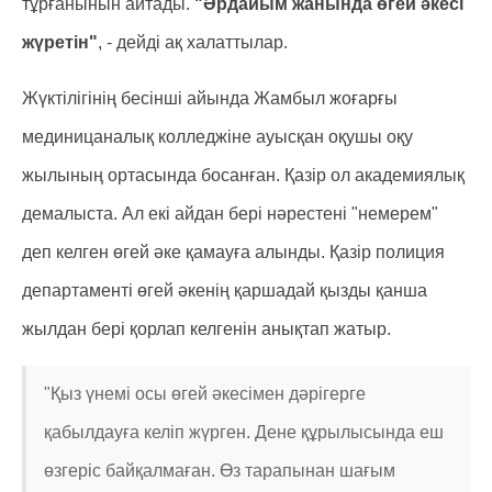
тұрғанынын айтады.
"Әрдайым жанында өгей әкесі
жүретін"
, - дейді ақ халаттылар.
Жүктілігінің бесінші айында Жамбыл жоғарғы
мединицаналық колледжіне ауысқан оқушы оқу
жылының ортасында босанған. Қазір ол академиялық
демалыста. Ал екі айдан бері нәрестені "немерем"
деп келген өгей әке қамауға алынды. Қазір полиция
департаменті өгей әкенің қаршадай қызды қанша
жылдан бері қорлап келгенін анықтап жатыр.
"Қыз үнемі осы өгей әкесімен дәрігерге
қабылдауға келіп жүрген. Дене құрылысында еш
өзгеріс байқалмаған. Өз тарапынан шағым