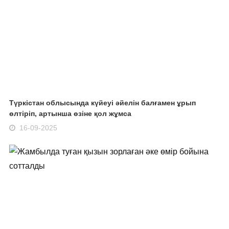
Түркістан облысында күйеуі әйелін балғамен ұрып
өлтіріп, артынша өзіне қол жұмса
16-09-2025