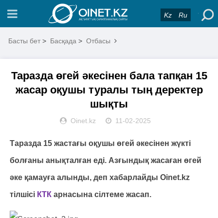
Kz
Ru
Басты бет
>
Басқада
>
Отбасы
Таразда өгей әкесінен бала тапқан 15
жасар оқушы туралы тың деректер
шықты
Oinet.kz
11-02-2025
Таразда 15 жастағы оқушы өгей әкесінен жүкті
болғаны анықталған еді. Азғындық жасаған өгей
әке қамауға алынды, деп хабарлайды Oinet.kz
тілшісі
КТК
арнасына сілтеме жасап.