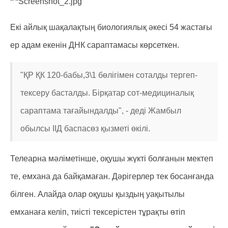
Екі айлық шақалақтың биологиялық әкесі 54 жастағы
ер адам екенін ДНК сараптамасы көрсеткен.
"ҚР ҚК 120-бабы,3\1 бөлігімен соталды тергеп-
тексеру басталды. Бірқатар сот-медициналық
сараптама тағайындалды", - деді Жамбыл
обылсы ІІД баспасөз қызметі өкілі.
Телеарна мәліметінше, оқушы жүкті болғанын мектеп
те, емхана да байқамаған. Дәрігерлер тек босанғанда
білген. Алайда олар оқушы қыздың уақытылы
емханаға келіп, тиісті тексерістен тұрақты өтіп