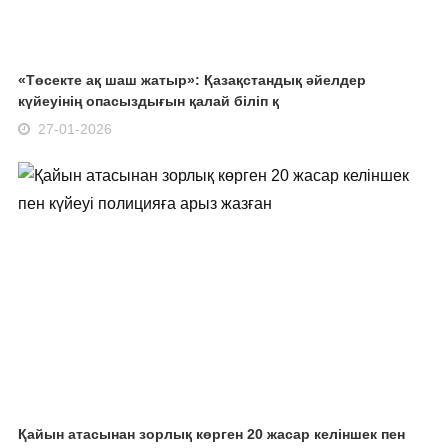
«Төсекте ақ шаш жатыр»: Қазақстандық әйелдер
күйеуінің опасыздығын қалай біліп қ
27-01-2026
Қайын атасынан зорлық көрген 20 жасар келіншек пен