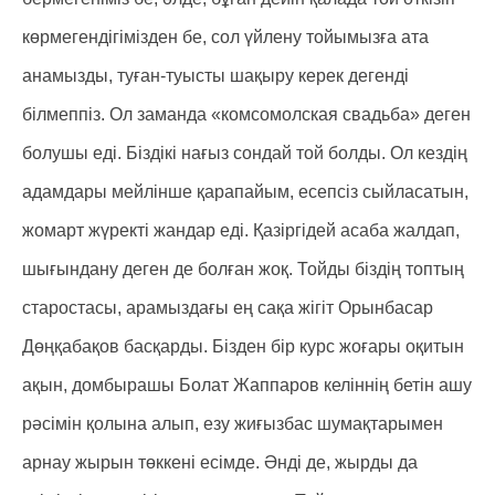
көрмегендігімізден бе, сол үйлену тойымызға ата
анамызды, туған-туысты шақыру керек дегенді
білмеппіз. Ол заманда «комсомолская свадьба» деген
болушы еді. Біздікі нағыз сондай той болды. Ол кездің
адамдары мейлінше қарапайым, есепсіз сыйласатын,
жомарт жүректі жандар еді. Қазіргідей асаба жалдап,
шығындану деген де болған жоқ. Тойды біздің топтың
старостасы, арамыздағы ең сақа жігіт Орынбасар
Дөңқабақов басқарды. Бізден бір курс жоғары оқитын
ақын, домбырашы Болат Жаппаров келіннің бетін ашу
рәсімін қолына алып, езу жиғызбас шумақтарымен
арнау жырын төккені есімде. Әнді де, жырды да