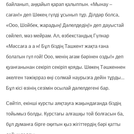
байланып, аңқайып қарап қалыппын. «Мынау –
саған!» деп Шөкең гүлді ұсынып тұр. Ділдәр болса,
«Ооо, Шойбек, жарадың! Дәлелдедің!» деп дауыстай
сөйлеп, мәз мейрам. Ал, өзбекстандық Гүлнар
«Мәссаға а а н! Бұл біздің Ташкент жақта ғана
болатын гүл ғой! Ооо, менің ағам бәрінен озды!» деп
қуанғанынан секіріп секіріп қояды. Шөкең Тәшкеннен
әкелген тәжіқораз өңі солмай наурызға дейін тұрды...
Бұл кісі өзінің сезімін осылай дәлелдегені бар.
Сөйтіп, екінші курсты аяқтауға жақындағанда біздің
тойымыз болды. Курстағы алғашқы той болғасын ба,
бұл думанға бірге оқитын қыз жігіттердің бәрі қатты