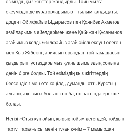
өзіміздің қыз жігіттер жандырды. Тойымызға
екеуміздің де кураторларымыз – ғылым кандидаты,
доцент Әбілфайыз Ыдырысов пен Қоянбек Ахметов
ағайларымыз әйелдерімен және Қабижан Құсайынов
ағайымыз келді. Әбілфайыз ағай әйелі екеуі Төлеген
мен Қыз Жібектің ариясын орындап, той тамашасын
қыздырып, ұстаздарымыз қуанышымыздың соңына
дейін бірге болды. Той өзіміздің қыз жігіттердің
белсенділігімен өте көңілді, думанды өтті. Курстың
алғашқы қызығы болған соң ба, ол расында ерекше
болды.
Негізі «Отыз күн ойын, қырық тойы» дегендей, тойдың
тарту таралғысы менің туған күнім – 7 мамырдан