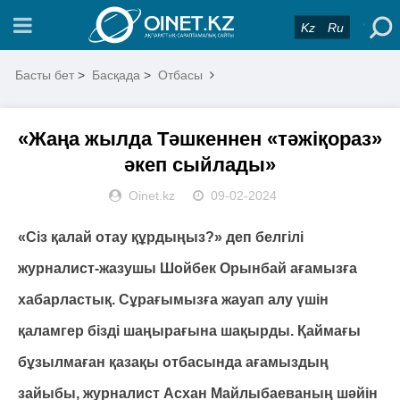
Kz
Ru
Басты бет
>
Басқада
>
Отбасы
«Жаңа жылда Тәшкеннен «тәжіқораз»
әкеп сыйлады»
Oinet.kz
09-02-2024
«Сіз қалай
отау құрдыңыз?» деп белгілі
журналист-жазушы Шойбек Орынбай ағамызға
хабарластық. Сұрағымызға жауап алу үшін
қаламгер бізді шаңырағына шақырды. Қаймағы
бұзылмаған қазақы отбасында ағамыздың
зайыбы, журналист Асхан Майлыбаеваның шәйін