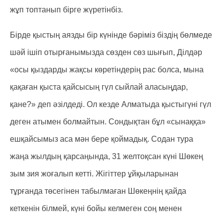
жұп топтанып бірге жүретінбіз.
Бірде қыстың аязды бір күнінде бәріміз біздің бөлмеде
шәй ішіп отырғанымызда сөзден сөз шығып, Ділдәр
«осы қыздарды жақсы көретіндерің рас болса, мына
қақаған қыста қайсысың гүл сыйлай аласыңдар,
қане?» деп әзілдеді. Ол кезде Алматыда қыстыгүні гүл
деген атымен болмайтын. Сондықтан бұл «сынаққа»
ешқайсымыз аса мән бере қоймадық. Содан тура
жаңа жылдың қарсаңында, 31 желтоқсан күні Шөкең
зым зия жоғалып кетті. Жігіттер ұйқыларынан
тұрғанда төсегінен табылмаған Шөкеңнің қайда
кеткенін білмей, күні бойы келмеген соң менен