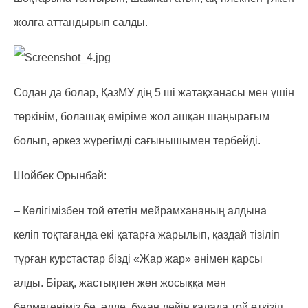
жолға аттандырып салды.
Содан да болар, ҚазМУ дің 5 ші жатақханасы мен үшін
төркінім, болашақ өміріме жол ашқан шаңырағым
болып, әркез жүрегімді сағынышымен тербейді.
Шойбек Орынбай:
– Көлігімізбен той өтетін мейрамхананың алдына
келіп тоқтағанда екі қатарға жарылып, қаздай тізіліп
тұрған курстастар бізді «Жар жар» әнімен қарсы
алды. Бірақ, жастықпен жөн жосыққа мән
бермегеніміз бе, әлде, бұған дейін қалада той өткізіп