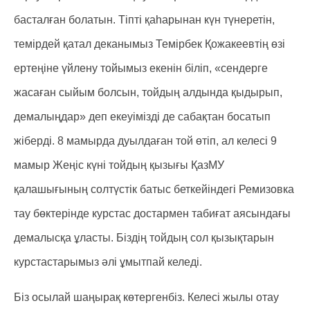
басталған болатын. Тіпті қаһарынан күн түнеретін,
темірдей қатал деканымыз Темірбек Қожакеевтің өзі
ертеңіне үйлену тойымыз екенін біліп, «сендерге
жасаған сыйым болсын, тойдың алдында қыдырып,
демалыңдар» деп екеуімізді де сабақтан босатып
жіберді. 8 мамырда дуылдаған той өтіп, ал келесі 9
мамыр Жеңіс күні тойдың қызығы ҚазМУ
қалашығының солтүстік батыс беткейіндегі Ремизовка
тау бөктерінде курстас достармен табиғат аясындағы
демалысқа ұласты. Біздің тойдың сол қызықтарын
курстастарымыз әлі ұмытпай келеді.
Біз осылай шаңырақ көтергенбіз. Келесі жылы отау