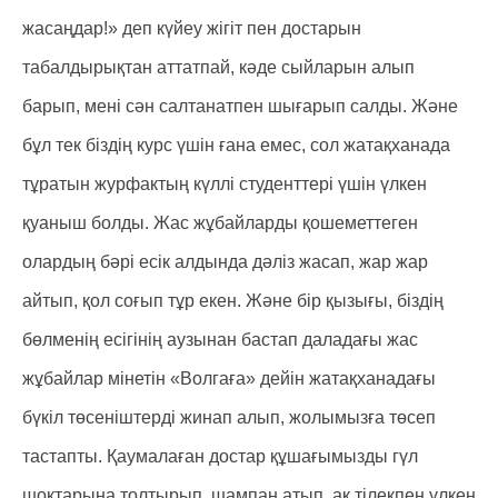
жасаңдар!» деп күйеу жігіт пен достарын
табалдырықтан аттатпай, кәде сыйларын алып
барып, мені сән салтанатпен шығарып салды. Және
бұл тек біздің курс үшін ғана емес, сол жатақханада
тұратын журфактың күллі студенттері үшін үлкен
қуаныш болды. Жас жұбайларды қошеметтеген
олардың бәрі есік алдында дәліз жасап, жар жар
айтып, қол соғып тұр екен. Және бір қызығы, біздің
бөлменің есігінің аузынан бастап даладағы жас
жұбайлар мінетін «Волгаға» дейін жатақханадағы
бүкіл төсеніштерді жинап алып, жолымызға төсеп
тастапты. Қаумалаған достар құшағымызды гүл
шоқтарына толтырып, шампан атып, ақ тілекпен үлкен