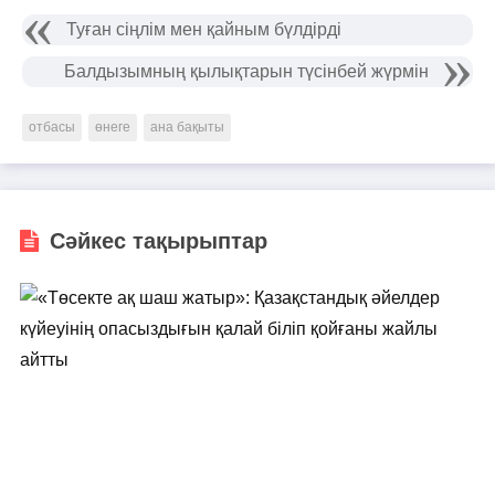
Туған сіңлім мен қайным бүлдірді
Балдызымның қылықтарын түсінбей жүрмін
отбасы
өнеге
ана бақыты
Сәйкес тақырыптар