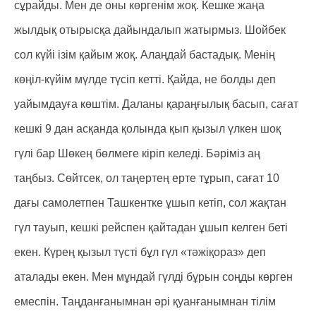
сұрайды. Мен де оны көргенім жоқ. Кешке жаңа
жылдық отырысқа дайындалып жатырмыз. Шойбек
сол күйі ізім қайым жоқ. Алаңдай бастадық. Менің
көңіл-күйім мүлде түсіп кетті. Қайда, не болды деп
уайымдауға көштім. Даланы қараңғылық басып, сағат
кешкі 9 дан асқанда қолында қып қызыл үлкен шоқ
гүлі бар Шөкең бөлмеге кіріп келеді. Бәріміз аң
таңбыз. Сөйтсек, ол таңертең ерте тұрып, сағат 10
дағы самолетпен Ташкентке ұшып кетіп, сол жақтан
гүл тауып, кешкі рейспен қайтадан ұшып келген беті
екен. Күрең қызыл түсті бұл гүл «тәжіқораз» деп
аталады екен. Мен мұндай гүлді бұрын соңды көрген
емеспін. Таңданғанымнан әрі қуанғанымнан тілім