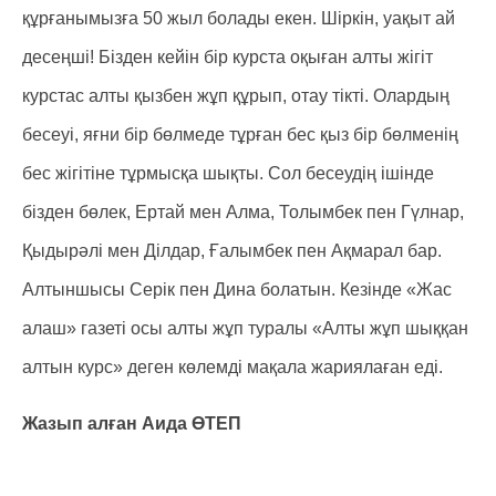
құрғанымызға 50 жыл болады екен. Шіркін, уақыт ай
десеңші! Бізден кейін бір курста оқыған алты жігіт
курстас алты қызбен жұп құрып, отау тікті. Олардың
бесеуі, яғни бір бөлмеде тұрған бес қыз бір бөлменің
бес жігітіне тұрмысқа шықты. Сол бесеудің ішінде
бізден бөлек, Ертай мен Алма, Толымбек пен Гүлнар,
Қыдырәлі мен Ділдар, Ғалымбек пен Ақмарал бар.
Алтыншысы Серік пен Дина болатын. Кезінде «Жас
алаш» газеті осы алты жұп туралы «Алты жұп шыққан
алтын курс» деген көлемді мақала жариялаған еді.
Жазып алған Аида ӨТЕП