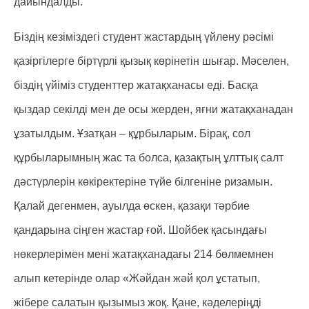
дайындалды.
Біздің кезіміздегі студент жастардың үйлену рәсімі
қазіргілерге біртүрлі қызық көрінетін шығар. Мәселен,
біздің үйіміз студенттер жатақханасы еді. Басқа
қыздар секілді мен де осы жерден, яғни жатақханадан
ұзатылдым. Ұзатқан – құрбыларым. Бірақ, сол
құрбыларымның жас та болса, қазақтың ұлттық салт
дәстүрлерін көкіректеріне түйе білгеніне ризамын.
Қалай дегенмен, ауылда өскен, қазақи тәрбие
қандарына сіңген жастар ғой. Шойбек қасындағы
нөкерлерімен мені жатақханадағы 214 бөлмемнен
алып кетерінде олар «Жәйдан жәй қол ұстатып,
жібере салатын қызымыз жоқ. Қане, кәделеріңді