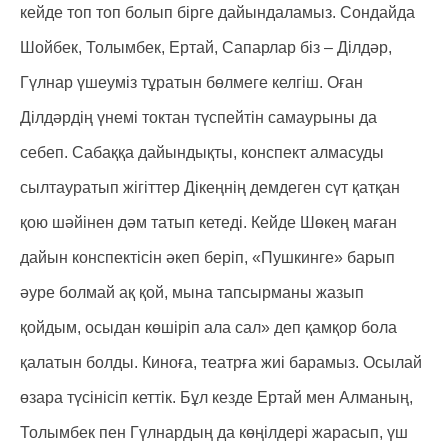
кейде топ топ болып бірге дайындаламыз. Сондайда
Шойбек, Толымбек, Ертай, Сапарлар біз – Ділдәр,
Гүлнар үшеуміз тұратын бөлмеге келгіш. Оған
Ділдәрдің үнемі токтан түспейтін самаурыны да
себеп. Сабаққа дайындықты, конспект алмасуды
сылтауратып жігіттер Дікеңнің демдеген сүт қатқан
қою шәйінен дәм татып кетеді. Кейде Шөкең маған
дайын конспектісін әкеп беріп, «Пушкинге» барып
әуре болмай ақ қой, мына тапсырманы жазып
қойдым, осыдан көшіріп ала сал» деп қамқор бола
қалатын болды. Киноға, театрға жиі барамыз. Осылай
өзара түсінісіп кеттік. Бұл кезде Ертай мен Алманың,
Толымбек пен Гүлнардың да көңілдері жарасып, үш