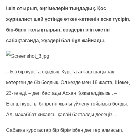
ішіп отырып, әңгімелерін тыңдадық. Қос
журналист шәй үстінде өткен-кеткенін еске түсіріп,
бір-бірін толықтырып, сөздерін іліп әкетіп
сабақтағанда, жүздері бал-бұл жайнады.
– Біз бір курста оқыдық. Курста алғаш шаңырақ
көтерген де біз болдық. Ол кезде мен 18 жаста, Шөкең
23-те еді, – деп бастады Асхан Қожагелдіқызы. –
Екінші курсты бітіретін жылы үйлену тойымыз болды.
Ал, махаббат хикаясы қалай басталды десеңіз...
Сабаққа курстастар бір бірімізбен дәптер алмасып,