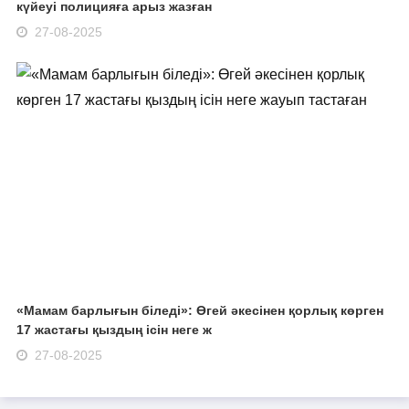
күйеуі полицияға арыз жазған
27-08-2025
«Мамам барлығын біледі»: Өгей әкесінен қорлық көрген
17 жастағы қыздың ісін неге ж
27-08-2025