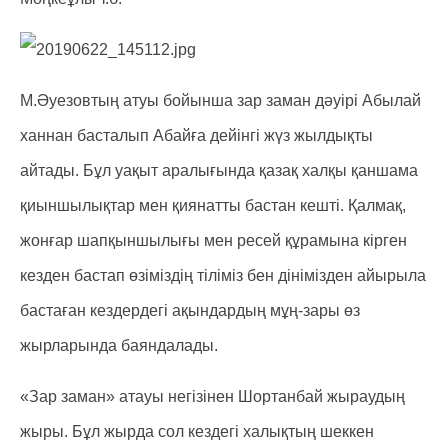
М.Әуезовтың атуы бойынша зар заман дәуірі Абылай
ханнан басталып Абайға дейінгі жүз жылдықты
айтады. Бұл уақыт аралығында қазақ халқы қаншама
қиыншылықтар мен қиянатты бастан кешті. Қалмақ,
жонғар шапқыншылығы мен ресей құрамына кірген
кезден бастап өзіміздің тіліміз бен дінімізден айырыла
бастаған кездердегі ақындардың мұң-зары өз
жырларында баяндалады.
«Зар заман» атауы негізінен Шортанбай жыраудың
жыры. Бұл жырда сол кездегі халықтың шеккен