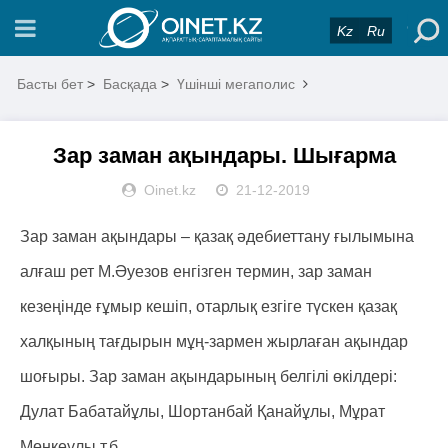
Kz
Ru
Басты бет
>
Басқада
>
Үшінші мегаполис
Зар заман ақындары. Шығарма
Oinet.kz
21-12-2019
Зар заман ақындары – қазақ әдебиеттану ғылымына
алғаш рет М.Әуезов енгізген термин, зар заман
кезеңінде ғұмыр кешіп, отарлық езгіге түскен қазақ
халқының тағдырын мұң-зармен жырлаған ақындар
шоғыры. Зар заман ақындарының белгілі өкілдері:
Дулат Бабатайұлы, Шортанбай Қанайұлы, Мұрат
Мөңкеұлы т.б.