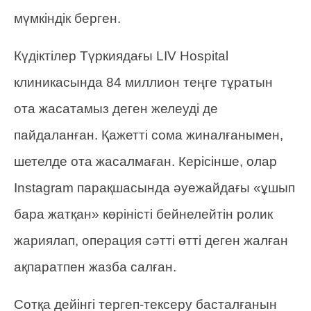
мүмкіндік берген.
Күдіктілер Түркиядағы LIV Hospital
клиникасында 84 миллион теңге тұратын
ота жасатамыз деген желеуді де
пайдаланған. Қажетті сома жиналғанымен,
шетелде ота жасалмаған. Керісінше, олар
Instagram парақшасында әуежайдағы «ұшып
бара жатқан» көріністі бейнелейтін ролик
жариялап, операция сәтті өтті деген жалған
ақпаратпен жазба салған.
Сотқа дейінгі тергеп-тексеру басталғанын