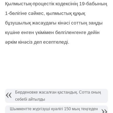
Қылмыстық-процестік кодексінің 19-бабының
1-бөлігіне сәйкес, қылмыстық құқық
бұзушылық жасаудағы кінәсі соттың заңды
күшіне енген үкімімен белгіленгенге дейін
әркім кінәсіз деп есептеледі.
Берденовке жасалған қастандық. Сотта оның
себебі айтылды
Шымкентте жүргізуші куәлігі 150 мың теңгеден