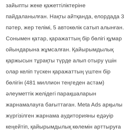
зайыпты жеке қажеттіліктеріне
пайдаланылған. Нақты айтқанда, елордада 3
пәтер, жер телімі, 5 автокөлік сатып алынған.
Сонымен қатар, қаражаттың бір бөлігі құмар
ойындарына жұмсалған. Қайырымдылық
қаржысын тұрақты түрде алып отыру үшін
олар келіп түскен қаражаттың үштен бір
бөлігін (481 миллион теңгеден астам)
әлеуметтік желідегі парақшаларын
жарнамалауға бағыттаған. Meta Ads арқылы
жүргізілген жарнама аудиторияны едәуір
кеңейтіп, қайырымдылық көлемін арттыруға