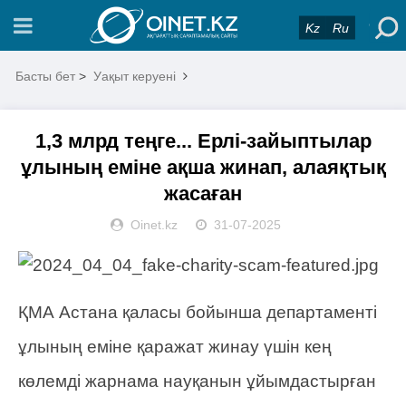
Kz
Ru
Басты бет
>
Уақыт керуені
1,3 млрд теңге... Ерлі-зайыптылар
ұлының еміне ақша жинап, алаяқтық
жасаған
Oinet.kz
31-07-2025
ҚМА Астана қаласы бойынша департаменті
ұлының еміне қаражат жинау үшін кең
көлемді жарнама науқанын ұйымдастырған