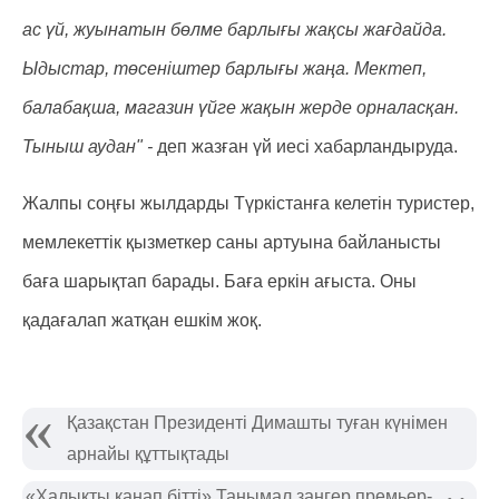
ас үй, жуынатын бөлме барлығы жақсы жағдайда.
Ыдыстар, төсеніштер барлығы жаңа. Мектеп,
балабақша, магазин үйге жақын жерде орналасқан.
Тыныш аудан" -
деп жазған үй иесі хабарландыруда.
Жалпы соңғы жылдарды Түркістанға келетін туристер,
мемлекеттік қызметкер саны артуына байланысты
баға шарықтап барады. Баға еркін ағыста. Оны
қадағалап жатқан ешкім жоқ.
Қазақстан Президенті Димашты туған күнімен
арнайы құттықтады
«Халықты қанап бітті» Танымал заңгер премьер-