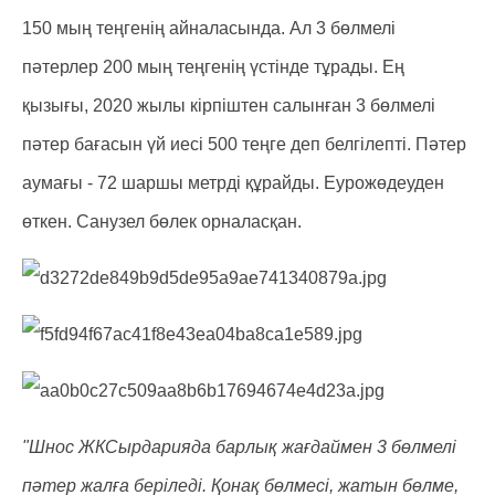
150 мың теңгенің айналасында. Ал 3 бөлмелі
пәтерлер 200 мың теңгенің үстінде тұрады. Ең
қызығы, 2020 жылы кірпіштен салынған 3 бөлмелі
пәтер бағасын үй иесі 500 теңге деп белгілепті. Пәтер
аумағы - 72 шаршы метрді құрайды. Еурожөдеуден
өткен. Санузел бөлек орналасқан.
"Шнос ЖКСырдарияда барлық жағдаймен 3 бөлмелі
пәтер жалға беріледі. Қонақ бөлмесі, жатын бөлме,