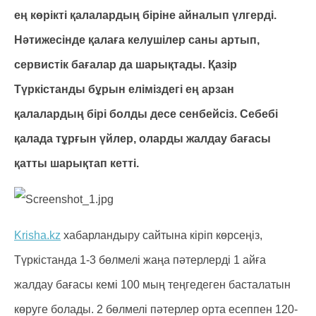
ең көрікті қалалардың біріне айналып үлгерді.
Нәтижесінде қалаға келушілер саны артып,
сервистік бағалар да шарықтады. Қазір
Түркістанды бұрын еліміздегі ең арзан
қалалардың бірі болды десе сенбейсіз. Себебі
қалада тұрғын үйлер, оларды жалдау бағасы
қатты шарықтап кетті.
Krisha.kz
хабарландыру сайтына кіріп көрсеңіз,
Түркістанда 1-3 бөлмелі жаңа пәтерлерді 1 айға
жалдау бағасы кемі 100 мың теңгедеген басталатын
көруге болады. 2 бөлмелі пәтерлер орта есеппен 120-