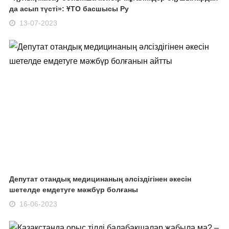
да асып түсті»: ҰТО басшысы Ру
13-07-2023
Депутат отандық медицинаның әлсіздігінен әкесін
шетелде емдетуге мәжбүр болғаны
16-06-2023