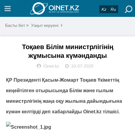
Kz
Ru
Басты бет
>
Уақыт керуені
Тоқаев Білім министрлігінің
жұмысына күмәнданды
Oinet.kz
10-07-2020
ҚР Президенті Қасым-Жомарт Тоқаев Үкіметтің
кеңейтілген отырысында Білім және ғылым
министрлігінің жаңа оқу жылына дайындығына
күмән келтірді деп хабарлайды Oinet.kz тілшісі.