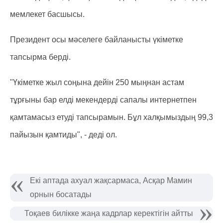
мемлекет басшысы.
Президент осы мәселеге байланысты үкіметке
тапсырма берді.
"Үкіметке жыл соңына дейін 250 мыңнан астам
тұрғыны бар елді мекендерді сапалы интернетпен
қамтамасыз етуді тапсырамын. Бұл халқымыздың 99,3
пайызын қамтиды", - деді ол.
Екі аптада ахуал жақсармаса, Асқар Мамин
орнын босатады
Тоқаев билікке жаңа кадрлар керектігін айтты