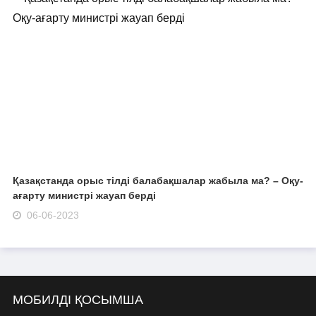
Қазақстанда орыс тілді балабақшалар жабыла ма? – Оқу-
ағарту министрі жауап берді
06-06-2023
МОБИЛДІ ҚОСЫМША