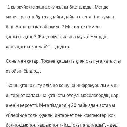
"1 қыркүйекте жаңа оқу жылы басталады. Менде
министрліктің бұл жағдайға дайын екендігіне күмән
бар. Балалар қалай оқиды? Мектепте немесе
қашықтықтан? Жаңа оқу жылына мұғалімдердің
дайындығы қандай?", - деді ол.
Сонымен қатар, Тоқаев қашықтықтан оқытуға қатысты
өз ойын білдірді.
"Қашықтан оқыту әдісіне көшу ісі инфрақұрылым мен
интернет сапасына қатысты елеулі мәселелердің бар
екенін көрсетті. Мұғалімдердің 20 пайыздан астамы
үйлерінде толыққанды интернет пен компьютер жоқ
болғандықтан, қашықтан тиімді оқыта алмады", - деді