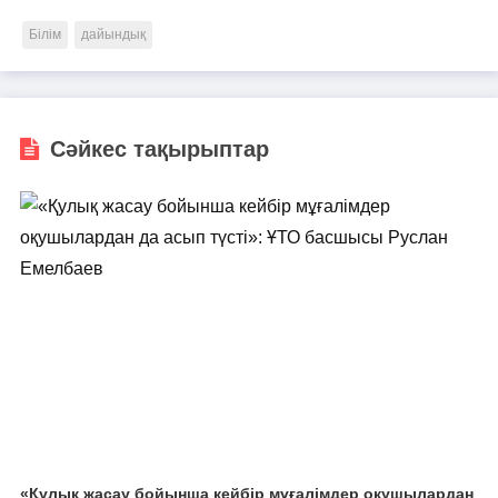
Білім
дайындық
Сәйкес тақырыптар
«Қулық жасау бойынша кейбір мұғалімдер оқушылардан