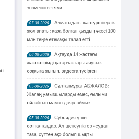
знаменитостями
Алматыдағы жантүршігерлік
07-08-2026
жол апаты: қаза болған қыздың әкесі 100
млн теңге өтемақы талап етті
Ақтауда 14 жастағы
06-08-2026
жасөспірімді қатарластары аяусыз
ан
соққыға жығып, видеоға түсірген
Сұлтанмұрат АБЖАЛОВ:
05-08-2026
Жалаң уағызшыларды емес, ғылыми
ойлайтын маман даярлаймыз
Субсидия үшін
05-08-2026
сотталғандар. Ал шенеуніктер «судан
таза, сүттен ақ» болып шықты