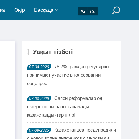
ка
Өңір
Басқада
Kz
Ru
Уақыт тізбегі
78,2% граждан регулярно
07-08-2026
принимают участие в голосовании –
соцопрос
Саяси реформалар оң
07-08-2026
өзгерістің нышаны саналады –
қазақстандықтар пікірі
Казахстанцев предупредили
07-08-2026
о новой волне дипфейков с мировыми