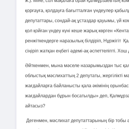
ж.). Міне, сол мақалаға орай Қалмұрзаевтың к
қорғауға, қолдауға бағытталған үндеулер қабыл
депутаттары, сондай-ақ ұстаздар қауымы, үй ком
қол қойған үндеу күні кеше жарық көрген «Кент
ренжіткендерге наразылық білдіріп, Нұржігіт Қа
сіңіріп жатқан еңбегі әдемі-ақ әспеттеліпті. Хош 
Әйткенмен, мына мәселе назарымыздан тыс қал
облыстық мәслихаттың 2 депутаты, жергілікті 
жағдайларға байланысты қала әкімінің орынба
жағдайлардан бұрын босатылды» деп, Қалмұрза
айтасыз?
Дегенмен, мәслихат депутаттарының бір тобы әк