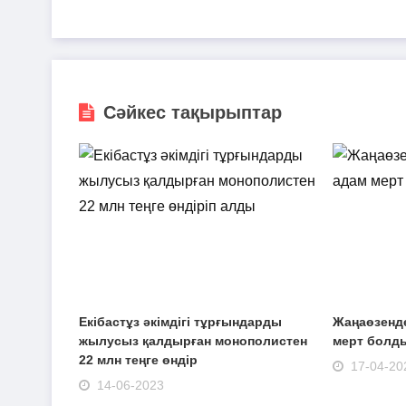
Сәйкес тақырыптар
Екібастұз әкімдігі тұрғындарды
Жаңаөзенде
жылусыз қалдырған монополистен
мерт болды
22 млн теңге өндір
17-04-20
14-06-2023