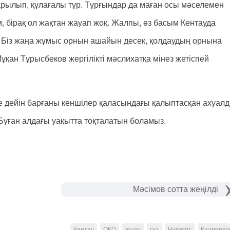
арылып, құлағалы тұр. Тұрғындар да маған осы мәселемен
, бірақ ол жақтан жауап жоқ. Жалпы, өз басым Кентауда
. Біз жаңа жұмыс орнын ашайын десек, қолдаудың орнына
Мұқан Тұрысбеков жергілікті мәслихатқа мінез жетіспей
сіне дейін барғаны кеншілер қаласындағы қалыптасқан ахуал
Бұған алдағы уақытта тоқталатын боламыз.
Мәсімов сотта жеңілді
Кентау
ОҚО
жылу
газ
Нұржігіт
Қалмұрза