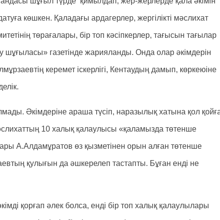
омандасы шұғыл түрде қимылдап, жер-жерлерде қала әкімін
датуға көшкен. Қаладағы ардагерлер, жергілікті мәслихат
итетінің төрағалары, бір топ кәсіпкерлер, тағысын тағылар
ау шұғыласы» газетінде жарияланды. Онда олар әкімдерін
лмұрзаевтің керемет іскерлігі, Кентаудың дамып, көркеюіне
делік.
мады. Әкімдеріне араша түсіп, наразылық хатына қол қойғ
мәслихаттың 10 халық қалаулысы «қаламызда төтенше
сары А.Алдамұратов өз қызметінен орын алған төтенше
евтың қулығын да әшкерелеп тастапты. Бұған енді не
імді қорғап әлек болса, енді бір топ халық қалаулылары