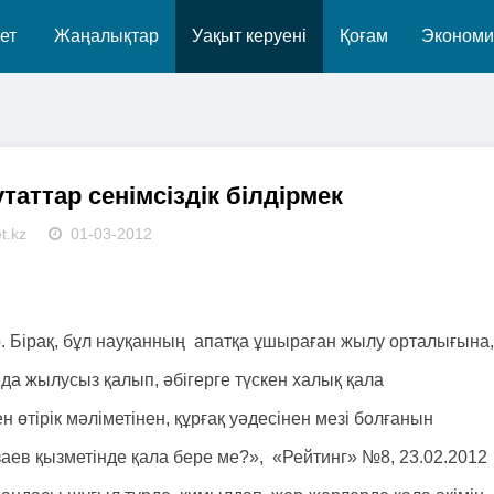
ет
Жаңалықтар
Уақыт керуені
Қоғам
Экономи
утаттар сенімсіздік білдірмек
t.kz
01-03-2012
р. Бірақ, бұл науқанның апатқа ұшыраған жылу орталығына,
а жылусыз қалып, әбігерге түскен халық қала
 өтірік мәліметінен, құрғақ уәдесінен мезі болғанын
заев қызметінде қала бере ме?», «Рейтинг» №8, 23.02.2012