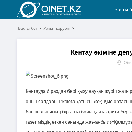
Басты б
Басты бет
>
Уақыт керуені
Кентау әкіміне деп
Oine
Кентауда біраздан бері қызу науқан жүріп жаты
оның салдарын жоюға қатысы жоқ. Қыс ортасынд
басшылығының бір апта бойы қайта-қайта берген
газетіміздің өткен санында жазғанбыз («Қалмұр