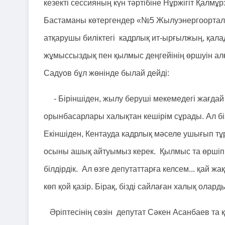
кезекті сессияның күн тәртібіне Нұржігіт Қалмұр
Бастаманы көтергендер «№5 Жылуэнергоорталы
атқарушы биліктегі кадрлық ит-ырғылжың, қала
жұмыссыздық пен қылмыс деңгейінің өршуін ал
Садуов бұл жөнінде былай дейді:
- Біріншіден, жылу беруші мекемедегі жағдай
орынбасарлары халықтан кешірім сұрады. Ал біз
Екіншіден, Кентауда кадрлық мәселе ушығып тұр.
осыны ашық айтуымыз керек. Қылмыс та өршіп 
білдірдік. Ал өзге депутаттарға келсем... қай 
көп қой қазір. Бірақ, бізді сайлаған халық олард
Әріптесінің сөзін депутат Сәкен Асанбаев та 