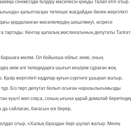
заевқа сенімсіздік білдіру мәселесін қоюды талап етіп отыр.
ғында» қалыптасқан төтенше жағдайдан бөлек жергілікті
дағы қордаланған мәселелердің шешілмеуі, әсіресе
ға тартады. Кентау қалалық мәслихатының депутаты Талғат
 баршаға мәлім. Ол бойынша облыс әкімі, оның
дің әкім әлі теледидарға шығып кешірім сұраған жоқ.
 Қазір жергілікті кадрлар қуғын-сүргінге ұшырап жатыр,
тұр. Біз төрт депутат болып осыған наразылығымызды
жақтан күшті жел соқса, соның ығына қарай домалай беретінде
ы да сайлаған, бағасын өзі берер.
қолдап отыр. «Халық біраздан бері шулап жатыр. Менің