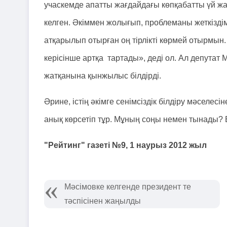
учаскемде апатты жағдайдағы көпқабатты үй ж
келген. Әкіммен жолығып, проблеманы жеткіздім
атқарылып отырған оң тірлікті көрмей отырмын
керісінше артқа тартады», деді ол. Ал депутат 
жатқанына қынжылыс білдірді.
Әрине, істің әкімге сенімсіздік білдіру мәселе
анық көрсетіп тұр. Мұның соңы немен тынады? 
"Рейтинг" газеті №9, 1 наурыз 2012 жыл
Мәсімовке келгенде президент те
тәспісінен жаңылды