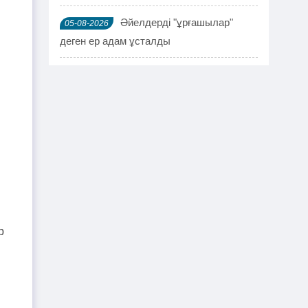
Әйелдерді "ұрғашылар"
05-08-2026
деген ер адам ұсталды
ҰҚК 114 адамды ұстады
04-08-2026
Шымкентте мефедронның ірі
03-08-2026
партиясы тәркіленді: ерлі-зайыпты
ұсталды
Шалқардың бұрынғы әкім
02-08-2026
ақталып шығу үшін алаяққа 4 миллион
теңге берген
р
Қазақстандық азамат
01-08-2026
журналист Лұқпан Ахмедияровты жала
жапқаны үшін жауапқа тартуды талап
етті