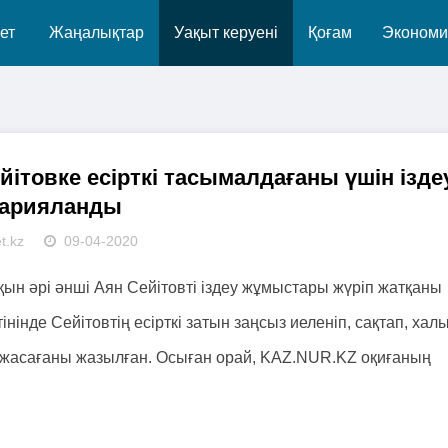
ет
Жаңалықтар
Уақыт керуені
Қоғам
Экономи
ітовке есірткі тасымалдағаны үшін ізде
арияланды
t.kz
09-04-2020
н әрі әнші Аян Сейітовті іздеу жұмыстары жүріп жатқаны
нінде Сейітовтің есірткі затын заңсыз иеленіп, сақтап, хал
 жасағаны жазылған. Осыған орай, KAZ.NUR.KZ оқиғаның