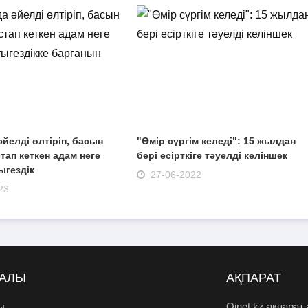
йелді өлтіріп, басын
"Өмір сүргім келеді": 15 жылдан
тап кеткен адам неге
бері есірткіге тәуелді келіншек
ыгездік
27-06-2022
23
РАЛЫ
АҚПАРАТ
ы
Oinet.kz ақпарат