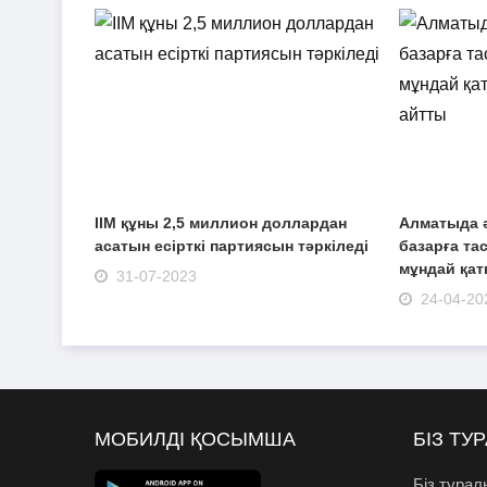
ІІМ құны 2,5 миллион доллардан
Алматыда ә
асатын есірткі партиясын тәркіледі
базарға тас
мұндай қат
31-07-2023
24-04-20
МОБИЛДІ ҚОСЫМША
БІЗ ТУ
Біз турал