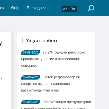
ка
Өңір
Басқада
Kz
Ru
Уақыт тізбегі
у
78,2% граждан регулярно
07-08-2026
принимают участие в голосовании –
соцопрос
Саяси реформалар оң
07-08-2026
ық
өзгерістің нышаны саналады –
қазақстандықтар пікірі
Казахстанцев предупредили
07-08-2026
о новой волне дипфейков с мировыми