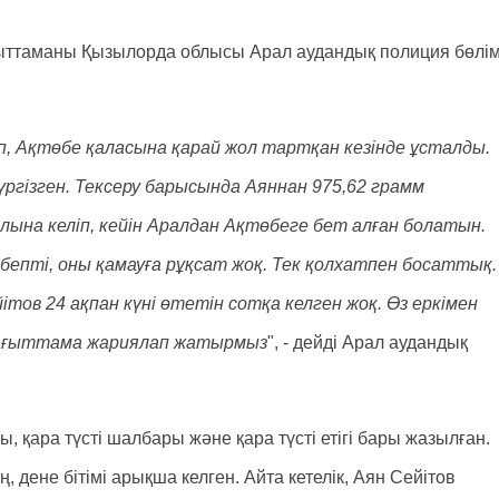
ғыттаманы Қызылорда облысы Арал аудандық полиция бөлім
, Ақтөбе қаласына қарай жол тартқан кезінде ұсталды.
жүргізген. Тексеру барысында Аяннан 975,62 грамм
ына келіп, кейін Аралдан Ақтөбеге бет алған болатын.
бепті, оны қамауға рұқсат жоқ. Тек қолхатпен босаттық.
ітов 24 ақпан күні өтетін сотқа келген жоқ. Өз еркімен
 бағыттама жариялап жатырмыз
", - дейді Арал аудандық
ы, қара түсті шалбары және қара түсті етігі бары жазылған.
, дене бітімі арықша келген. Айта кетелік, Аян Сейітов