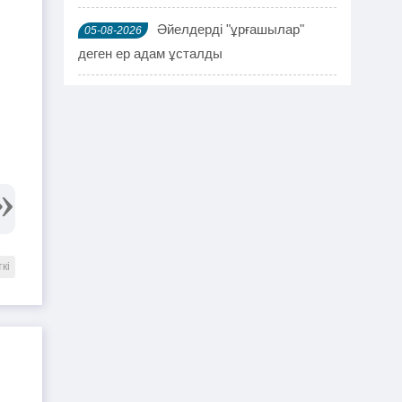
Әйелдерді "ұрғашылар"
05-08-2026
деген ер адам ұсталды
ҰҚК 114 адамды ұстады
04-08-2026
Шымкентте мефедронның ірі
03-08-2026
партиясы тәркіленді: ерлі-зайыпты
ұсталды
Шалқардың бұрынғы әкім
02-08-2026
ақталып шығу үшін алаяққа 4 миллион
ткі
теңге берген
Қазақстандық азамат
01-08-2026
журналист Лұқпан Ахмедияровты жала
жапқаны үшін жауапқа тартуды талап
етті