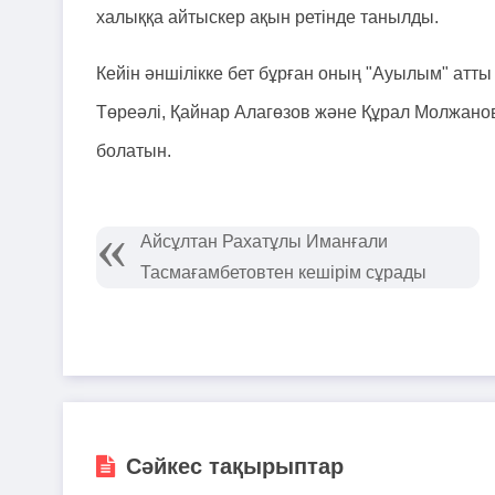
халыққа айтыскер ақын ретінде танылды.
Кейін әншілікке бет бұрған оның "Ауылым" атты 
Төреәлі, Қайнар Алагөзов және Құрал Молжанов
болатын.
Айсұлтан Рахатұлы Иманғали
Тасмағамбетовтен кешірім сұрады
Сәйкес тақырыптар