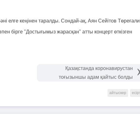
әні елге кеңінен таралды. Сондай-ақ, Аян Сейітов Төреғали
пен бірге "Достығымыз жарасқан" атты концерт өткізген
Қазақстанда коронавирустан
тоғызыншы адам қайтыс болды
айтыскер
есір