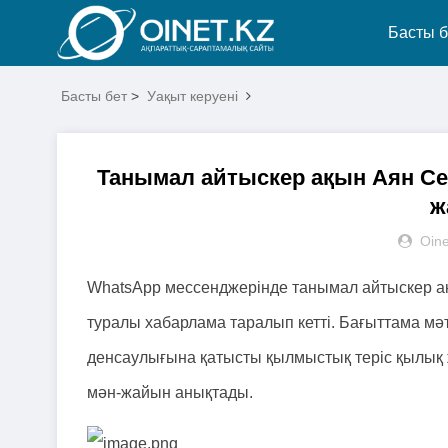
Басты б
Басты бет
>
Уақыт керуені
Танымал айтыскер ақын Аян Сей
ж
Oine
WhatsApp мессенджерінде танымал айтыскер ақы
туралы хабарлама таралып кетті. Бағыттама мәті
денсаулығына қатысты қылмыстық теріс қылық
мән-жайын анықтады.