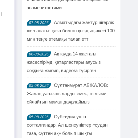
знаменитостями
і
Алматыдағы жантүршігерлік
07-08-2026
жол апаты: қаза болған қыздың әкесі 100
млн теңге өтемақы талап етті
Ақтауда 14 жастағы
06-08-2026
жасөспірімді қатарластары аяусыз
соққыға жығып, видеоға түсірген
Сұлтанмұрат АБЖАЛОВ:
05-08-2026
Жалаң уағызшыларды емес, ғылыми
ойлайтын маман даярлаймыз
Субсидия үшін
05-08-2026
сотталғандар. Ал шенеуніктер «судан
таза, сүттен ақ» болып шықты