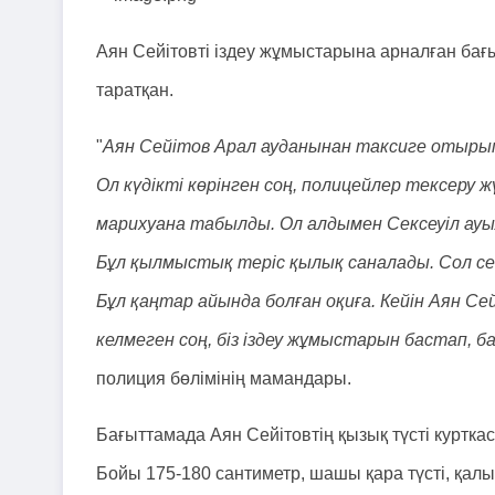
Аян Сейітовті іздеу жұмыстарына арналған ба
таратқан.
"
Аян Сейітов Арал ауданынан таксиге отырып
Ол күдікті көрінген соң, полицейлер тексеру 
марихуана табылды. Ол алдымен Сексеуіл ауыл
Бұл қылмыстық теріс қылық саналады. Сол се
Бұл қаңтар айында болған оқиға. Кейін Аян Сей
келмеген соң, біз іздеу жұмыстарын бастап,
полиция бөлімінің мамандары.
Бағыттамада Аян Сейітовтің қызық түсті курткас
Бойы 175-180 сантиметр, шашы қара түсті, қалың