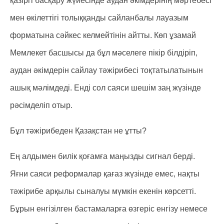
қазіргі басқару жүйесінде аудан әкімдерінің мәртебесі
мен өкілеттігі толыққанды сайланбалы лауазым
форматына сәйкес келмейтінін айтты. Көп ұзамай
Мемлекет басшысы да бұл мәселеге пікір білдіріп,
аудан әкімдерін сайлау тәжірибесі тоқтатылатынын
ашық мәлімдеді. Енді сол саяси шешім заң жүзінде
рәсімделіп отыр.
Бұл тәжірибеден Қазақстан не ұтты?
Ең алдымен билік қоғамға маңызды сигнал берді.
Яғни саяси реформалар қағаз жүзінде емес, нақты
тәжірибе арқылы сыналуы мүмкін екенін көрсетті.
Бұрын енгізілген бастамаларға өзгеріс енгізу немесе