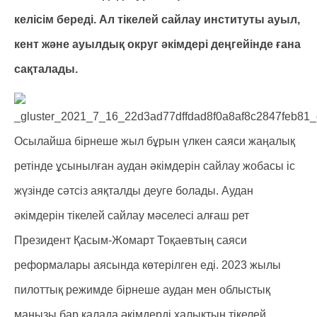
келісім береді. Ал тікелей сайлау институты ауыл,
кент және ауылдық округ әкімдері деңгейінде ғана
сақталады.
Осылайша бірнеше жыл бұрын үлкен саяси жаңалық
ретінде ұсынылған аудан әкімдерін сайлау жобасы іс
жүзінде сәтсіз аяқталды деуге болады. Аудан
әкімдерін тікелей сайлау мәселесі алғаш рет
Президент Қасым-Жомарт Тоқаевтың саяси
реформалары аясында көтерілген еді. 2023 жылы
пилоттық режимде бірнеше аудан мен облыстық
маңызы бар қалада әкімдерді халықтың тікелей