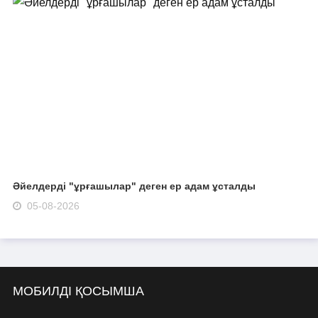
Әйелдерді "ұрғашылар" деген ер адам ұсталды
05-08-2026
МОБИЛДІ ҚОСЫМША