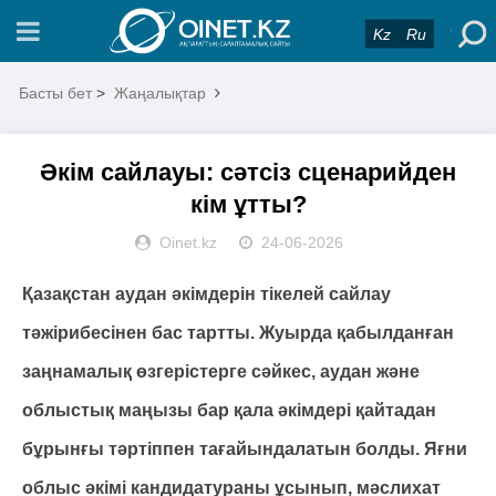
Kz
Ru
Басты бет
>
Жаңалықтар
Әкім сайлауы: сәтсіз сценарийден
кім ұтты?
Oinet.kz
24-06-2026
Қазақстан аудан әкімдерін тікелей сайлау
тәжірибесінен бас тартты. Жуырда қабылданған
заңнамалық өзгерістерге сәйкес, аудан және
облыстық маңызы бар қала әкімдері қайтадан
бұрынғы тәртіппен тағайындалатын болды. Яғни
облыс әкімі кандидатураны ұсынып, мәслихат