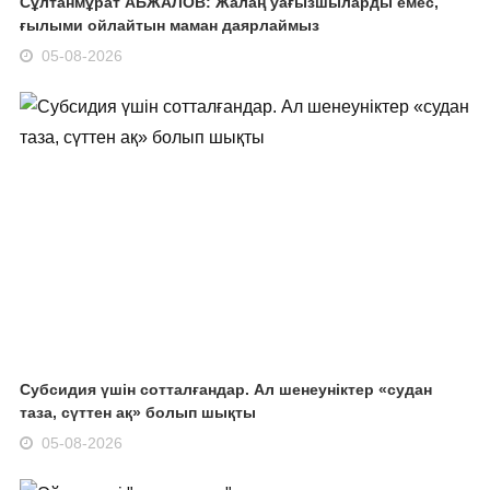
Сұлтанмұрат АБЖАЛОВ: Жалаң уағызшыларды емес,
ғылыми ойлайтын маман даярлаймыз
05-08-2026
Субсидия үшін сотталғандар. Ал шенеуніктер «судан
таза, сүттен ақ» болып шықты
05-08-2026