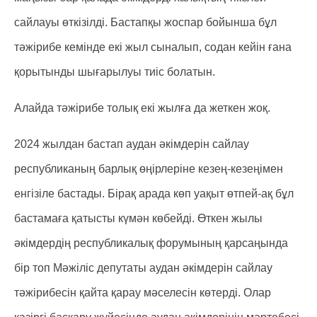
сайлауы өткізілді. Бастапқы жоспар бойынша бұл
тәжірибе кемінде екі жыл сыналып, содан кейін ғана
қорытынды шығарылуы тиіс болатын.
Алайда тәжірибе толық екі жылға да жеткен жоқ.
2024 жылдан бастап аудан әкімдерін сайлау
республиканың барлық өңірлеріне кезең-кезеңімен
енгізіле бастады. Бірақ арада көп уақыт өтпей-ақ бұл
бастамаға қатысты күмән көбейді. Өткен жылы
әкімдердің республикалық форумының қарсаңында
бір топ Мәжіліс депутаты аудан әкімдерін сайлау
тәжірибесін қайта қарау мәселесін көтерді. Олар