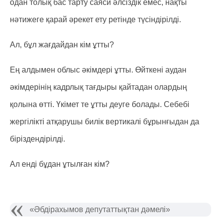
одан толық бас тарту саяси әлсіздік емес, нақты
нәтижеге қарай әрекет ету ретінде түсіндірілді.
Ал, бұл жағдайдан кім ұтты?
Ең алдымен облыс әкімдері ұтты. Өйткені аудан
әкімдерінің кадрлық тағдыры қайтадан олардың
қолына өтті. Үкімет те ұтты деуге болады. Себебі
жергілікті атқарушы билік вертикалі бұрынғыдан да
біріздендірілді.
Ал енді бұдан ұтылған кім?
«Әбдірахымов депутаттықтан дәмелі»