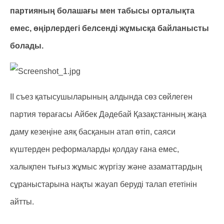
партияның болашағы мен табысы орталықта
емес, өңірлердегі белсенді жұмысқа байланысты
болады.
II съез қатысушыларының алдында сөз сөйлеген
партия төрағасы Айбек Дәдебай Қазақстанның жаңа
даму кезеңіне аяқ басқанын атап өтіп, саяси
күштерден реформаларды қолдау ғана емес,
халықпен тығыз жұмыс жүргізу және азаматтардың
сұраныстарына нақты жауап беруді талап ететінін
айтты.