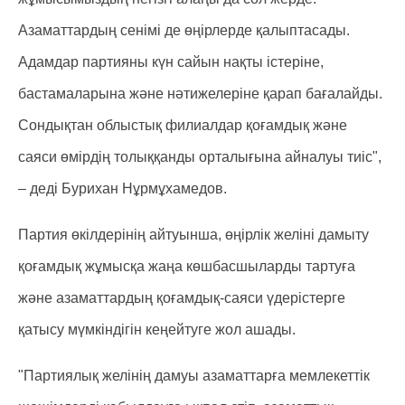
Азаматтардың сенімі де өңірлерде қалыптасады.
Адамдар партияны күн сайын нақты істеріне,
бастамаларына және нәтижелеріне қарап бағалайды.
Сондықтан облыстық филиалдар қоғамдық және
саяси өмірдің толыққанды орталығына айналуы тиіс",
– деді Бурихан Нұрмұхамедов.
Партия өкілдерінің айтуынша, өңірлік желіні дамыту
қоғамдық жұмысқа жаңа көшбасшыларды тартуға
және азаматтардың қоғамдық-саяси үдерістерге
қатысу мүмкіндігін кеңейтуге жол ашады.
"Партиялық желінің дамуы азаматтарға мемлекеттік