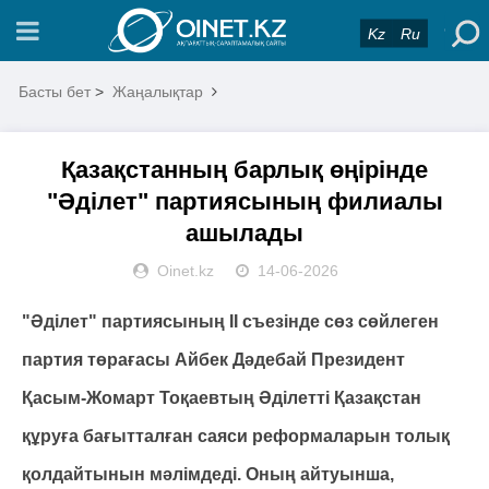
Kz
Ru
Басты бет
>
Жаңалықтар
Қазақстанның барлық өңірінде
"Әділет" партиясының филиалы
ашылады
Oinet.kz
14-06-2026
"Әділет" партиясының II съезінде сөз сөйлеген
партия төрағасы Айбек Дәдебай Президент
Қасым-Жомарт Тоқаевтың Әділетті Қазақстан
құруға бағытталған саяси реформаларын толық
қолдайтынын мәлімдеді. Оның айтуынша,