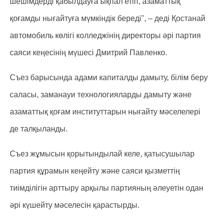
шешімдерді қабылдауға ықпал етіп, азаматтық
қоғамды нығайтуға мүмкіндік береді", – деді Қостанай
автомобиль көлігі колледжінің директоры әрі партия
саяси кеңесінің мүшесі Дмитрий Павленко.
Съез барысында адами капиталды дамыту, білім беру
саласы, заманауи технологияларды дамыту және
азаматтық қоғам институттарын нығайту мәселелері
де талқыланды.
Съез жұмысын қорытындылай келе, қатысушылар
партия құрамын кеңейту және саяси қызметтің
тиімділігін арттыру арқылы партияның әлеуетін одан
әрі күшейту мәселесін қарастырды.