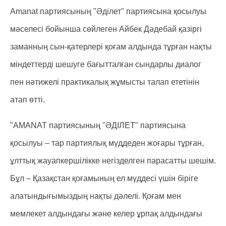
Amanat партиясының "Әділет" партиясына қосылуы
мәселесі бойынша сөйлеген Айбек Дәдебай қазіргі
заманның сын-қатерлері қоғам алдында тұрған нақты
міндеттерді шешуге бағытталған сындарлы диалог
пен нәтижелі практикалық жұмысты талап ететінін
атап өтті.
"AMANAT партиясының "ӘДІЛЕТ" партиясына
қосылуы – тар партиялық мүддеден жоғары тұрған,
ұлттық жауапкершілікке негізделген парасатты шешім.
Бұл – Қазақстан қоғамының ел мүддесі үшін біріге
алатындығымыздың нақты дәлелі. Қоғам мен
мемлекет алдындағы және келер ұрпақ алдындағы