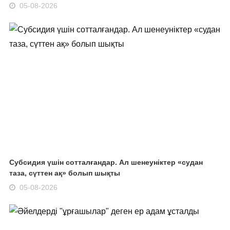
05-08-2026
Субсидия үшін сотталғандар. Ал шенеуніктер «судан
таза, сүттен ақ» болып шықты
05-08-2026