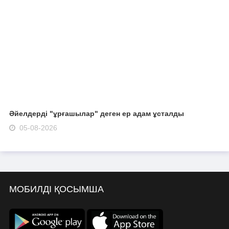
Әйелдерді "ұрғашылар" деген ер адам ұсталды
05-08-2026
МОБИЛДІ ҚОСЫМША