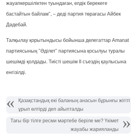
жауапкершіліктен туындаған, елдік берекеге
бастайтын байлам", – деді партия төрағасы Айбек
Дәдебай.
Талқылау қорытындысы бойынша делегаттар Amanat
партиясының "Әділет" партиясына қосылуы туралы
шешімді қолдады. Тиісті шешім II съездің қаулысына
енгізілді.
Қазақстандық екі баланың анасын бұрынғы жігіті
ұрып өлтірді деп айыпталды
Тағы бір тілге ресми мәртебе беріле ме? Үкімет
жауабы жарияланды