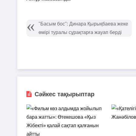
"Басым бос": Динара Қырықбаева жеке
өмірі туралы сұрақтарға жауап берді
Сәйкес тақырыптар