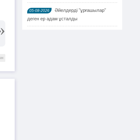
Әйелдерді "ұрғашылар"
05-08-2026
деген ер адам ұсталды
ҰҚК 114 адамды ұстады
04-08-2026
Шымкентте мефедронның ірі
03-08-2026
партиясы тәркіленді: ерлі-зайыпты
ын
ұсталды
Шалқардың бұрынғы әкім
02-08-2026
ақталып шығу үшін алаяққа 4 миллион
теңге берген
Қазақстандық азамат
01-08-2026
журналист Лұқпан Ахмедияровты жала
жапқаны үшін жауапқа тартуды талап
етті