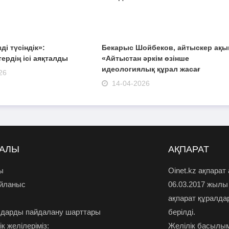
зді түсіндік»:
Бекарыс Шойбеков, айтыскер ақы
ердің ісі аяқталды
«Айтыстан әркім өзінше
идеологиялық құрал жасағ
26
14-04-2026
РАЛЫ
АҚПАРАТ
ы
Oinet.kz ақпарат
айланыс
06.03.2017 жылы
ақпарат құралда
дарды пайдалану шарттары
берілді.
к желілеріміз:
Желілік басылым