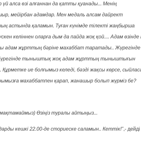
үй алса өзі алғаннан да қатты қуанады... Менің
ыр, мейірбан адамдар. Мен медаль алсам дайрект
ның астында қаламын. Туған күнімде тілекті жаңбырша
ен келіннен оларға дым да пайда жоқ қой.... Адам өзінде 
олы адам жұрттың бәріне махаббат таратады.. Жүрегінде
ді.. Жүрегінде тыныштық жоқ адам жұрттың тыныштығын
.. Құрметке ие болғымыз келеді, бәзді жақсы көрсе, сыйлас
арымызға махаббатпен қарап, жанашыр болып жүрміз бе?
і мақтамаймыз) Өзіңіз туралы айтыңыз...
дарды кешкі 22.00-де сториеске саламын.. Кеттік!"
,- дейді