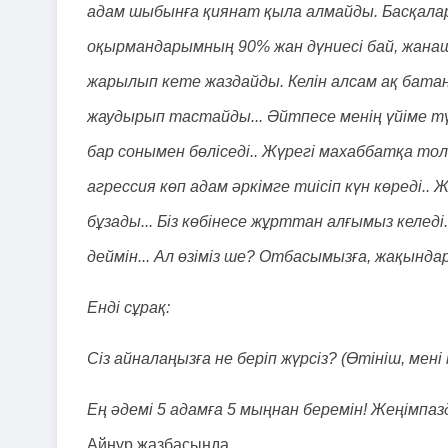
адам шыбынға қиянат қыла алмайды. Басқалар 
оқырмандарымның 90% жан дүниесі бай, жанаш
жарылып кете жаздайды. Келін алсам ақ бата
жаудырып тастайды... Әйтпесе менің үйіме түск
бар сонымен бөліседі.. Жүрегі махаббатқа т
агрессия көп адам әркімге тиісіп күн көре
бұзады... Біз көбінесе жұрттан алғымыз келеді
деймін... Ал өзіміз ше? Отбасымызға, жақынд
Енді сұрақ:
Сіз айналаңызға не беріп жүрсіз? (Өтініш, мен
Ең әдемі 5 адамға 5 мыңнан беремін! Жеңімпаз
Айнұр жазбасында.