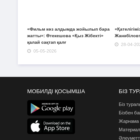
«Фильм көз алдымда жойылып бара
«Қателігімі
жатты»: Өтекешова «Қыз Жібекті»
Жанәбіловт
қалай сақтап қалғ
28-04-20
05-05-2026
МОБИЛДІ ҚОСЫМША
БІЗ ТУ
Біз турал
Бізбен б
Жарнама
Материал
Әлеуметті