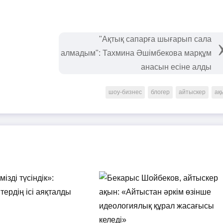
"Ақтық сапарға шығарып сала
алмадым": Тахмина Әшімбекова марқұм
анасын есіне алды
шоу-бизнес
блогер
айтыскер
ақ