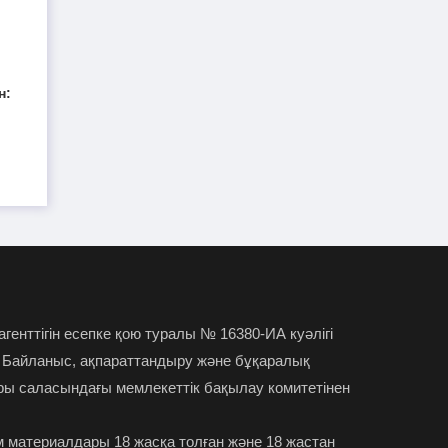
TikTok-та тікелей эфир
01-08-2026
жүргізген әйел айыппұл арқалады
н:
Түркістан облысында үш тіс
31-07-2026
дәрігері МӘМС аясында 43 мың адамның
тісін "емдеген"
Руслан Берденов не үшін
30-07-2026
Respublica партиясынан кеткенін
түсіндірді
Жанысбек ӨТЕГЕН:
30-07-2026
 агенттігін есепке қою туралы № 16380-ИА куәлігі
Әділетті таңдағаныма ешқашан өкінген
 Байланыс, ақпараттандыру және бұқаралық
емеспін
ры саласындағы мемлекеттік бақылау комитетінен
Күдікті қылмыстық іс,
29-07-2026
 материалдары 18 жасқа толған және 18 жастан