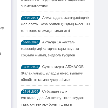
знаменитостями
Алматыдағы жантүршігерлік
07-08-2026
жол апаты: қаза болған қыздың әкесі 100
не
млн теңге өтемақы талап етті
Ақтауда 14 жастағы
06-08-2026
жасөспірімді қатарластары аяусыз
а
соққыға жығып, видеоға түсірген
Сұлтанмұрат АБЖАЛОВ:
05-08-2026
Жалаң уағызшыларды емес, ғылыми
ойлайтын маман даярлаймыз
Субсидия үшін
05-08-2026
сотталғандар. Ал шенеуніктер «судан
таза, сүттен ақ» болып шықты