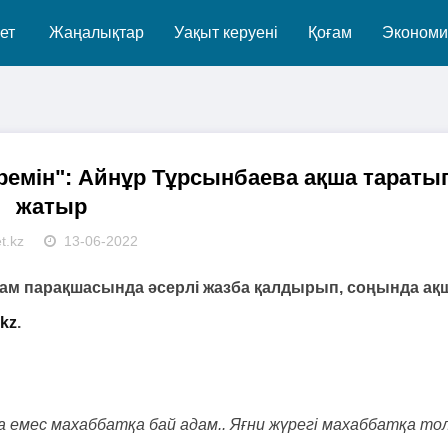
ет
Жаңалықтар
Уақыт керуені
Қоғам
Экономи
еремін": Айнұр Тұрсынбаева ақша тараты
жатыр
t.kz
13-06-2022
ам парақшасында әсерлі жазба қалдырып, соңында ақ
.kz
.
аға емес махаббатқа бай адам.. Яғни жүрегі махаббатқа то