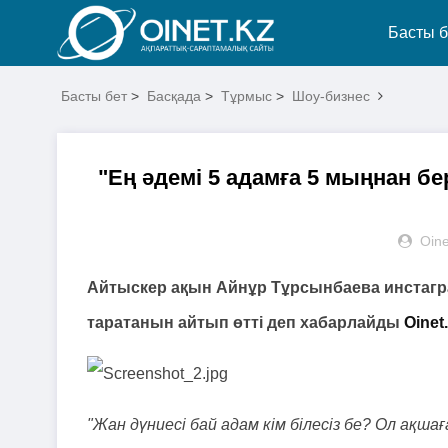
Басты б
Басты бет
>
Басқада
>
Тұрмыс
>
Шоу-бизнес
"Ең әдемі 5 адамға 5 мыңнан б
Oine
Айтыскер ақын Айнұр Тұрсынбаева инстагр
таратанын айтып өтті деп хабарлайды
Oinet
"Жан дүниесі бай адам кім білесіз бе? Ол ақш