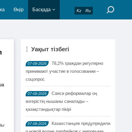
ка
Өңір
Басқада
Kz
Ru
Уақыт тізбегі
п
78,2% граждан регулярно
07-08-2026
принимают участие в голосовании –
соцопрос
ша
Саяси реформалар оң
07-08-2026
өзгерістің нышаны саналады –
қазақстандықтар пікірі
Казахстанцев предупредили
07-08-2026
лы
о новой волне дипфейков с мировыми