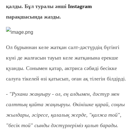
қалды. Бұл туралы әнші
Instagram
парақшасында жазды.
Ол бұрыннан келе жатқан салт-дәстүрдің бүгінгі
күні де жалғасын тауып келе жатқанына ерекше
қуанды. Сонымен қатар, актриса сәбиді бесікке
салуға тікелей өзі қатысып, оған ақ тілегін білдірді.
- "Рухани жаңғыру - ол, ең алдымен, дәстүр мен
салттың қайта жаңғыруы. Өкінішке қарай, соңғы
жылдары, әсіресе, қалалық жерде, "қалжа той",
"бесік той" сынды дәстүрлеріміз қалып барады.