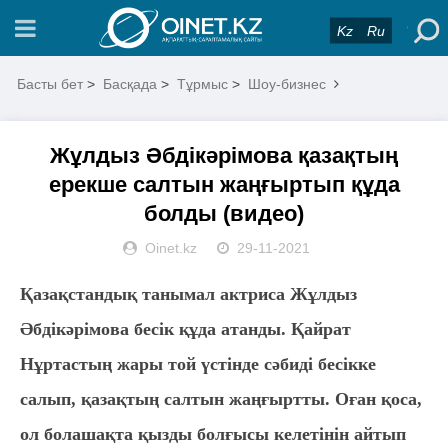
Kz
Ru
Басты бет
>
Басқада
>
Тұрмыс
>
Шоу-бизнес
Жұлдыз Әбдікәрімова қазақтың
ерекше салтын жаңғыртып құда
болды (видео)
Oinet.kz
29-11-2021
Қазақстандық танымал актриса Жұлдыз
Әбдікәрімова бесік құда атанды. Қайрат
Нұртастың жары той үстінде сәбиді бесікке
салып, қазақтың салтын жаңғыртты. Оған қоса,
ол болашақта қызды болғысы келетінін айтып