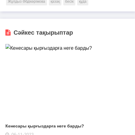
Жұлдыз Әбдікәрімова
қазақ
бесік
құда
Сәйкес тақырыптар
Кенесары қырғыздарға неге барды?
06-11-2023