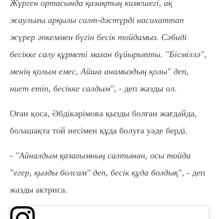
Жүрген ортасында қазақтың кимешегі, ақ
жаулығы арқылы салт-дәстүрді насихаттап
жүрер әпкеммен бүгін бесік тойдамыз. Сәбиді
бесікке салу құрметі маған бұйырыпты. "Бісміллә",
менің қолым емес, Айша анамыздың қолы" деп,
ниет етіп, бесікке салдым", -
деп жазды ол.
Оған қоса, Әбдікәрімова қызды болған жағдайда,
болашақта той иесімен құда болуға уәде берді.
- "Айналдым қазағымның салтынан, осы тойда
"егер, қызды болсам" деп, бесік құда болдық", -
деп
жазды актриса.