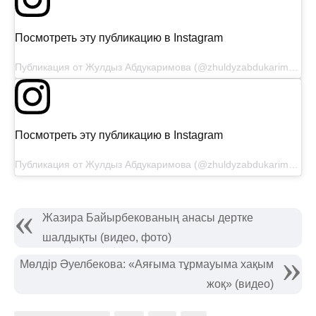
Посмотреть эту публикацию в Instagram
Публикация от Жулдыз Абдукаримова (@zhuldyzabdukarimovaofficial)
Посмотреть эту публикацию в Instagram
Публикация от Жулдыз Абдукаримова (@zhuldyzabdukarimovaofficial)
Жазира Байырбекованың анасы дертке
шалдықты (видео, фото)
Мөлдір Әуелбекова: «Аяғыма тұрмауыма хақым
жоқ» (видео)