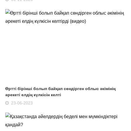
Өртті бірінші болып байқап сөндірген облыс әкімінің
әрекеті елдің күлкісін келті
23-06-2023