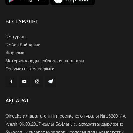
БІЗ ТУРАЛЫ
Біз туралы
Бізбен байланыс
Жарнама
Материалдарды пайдалану шарттары
Әлеуметтік желілеріміз:
АҚПАРАТ
Oinet.kz ақпарат агенттігін есепке қою туралы № 16380-ИА
куәлігі 06.03.2017 жылы Байланыс, ақпараттандыру және
бұқаралық ақпарат құралдары саласындағы мемлекеттік