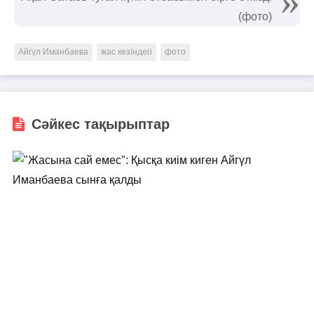
(фото)
Айгүл Иманбаева
жас кезіндегі
фото
Сәйкес тақырыптар