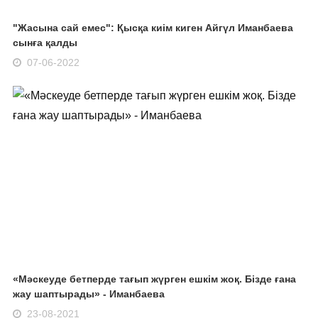
"Жасына сай емес": Қысқа киім киген Айгүл Иманбаева
сынға қалды
07-06-2022
«Мәскеуде бетперде тағып жүрген ешкім жоқ. Бізде ғана
жау шаптырады» - Иманбаева
23-08-2021