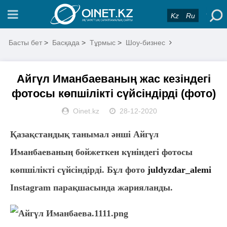
Kz
Ru
Басты бет
>
Басқада
>
Тұрмыс
>
Шоу-бизнес
Айгүл Иманбаеваның жас кезіндегі
фотосы көпшілікті сүйсіндірді (фото)
Oinet.kz
28-12-2020
Қазақстандық танымал әнші Айгүл
Иманбаеваның бойжеткен күніндегі фотосы
көпшілікті сүйсіндірді. Бұл фото
juldyzdar_alemi
Instagram парақшасында жарияланды.