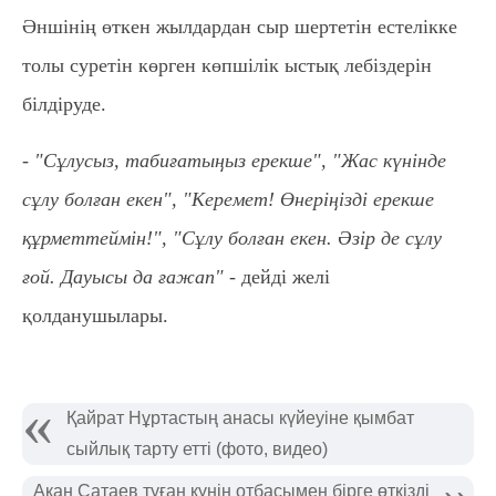
Әншінің өткен жылдардан сыр шертетін естелікке
толы суретін көрген көпшілік ыстық лебіздерін
білдіруде.
- "Сұлусыз, табиғатыңыз ерекше", "Жас күнінде
сұлу болған екен", "Керемет! Өнеріңізді ерекше
құрметтеймін!", "Сұлу болған екен. Әзір де сұлу
ғой. Дауысы да ғажап" -
дейді желі
қолданушылары.
Қайрат Нұртастың анасы күйеуіне қымбат
сыйлық тарту етті (фото, видео)
Ақан Сатаев туған күнін отбасымен бірге өткізді