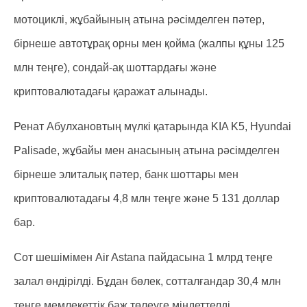
мотоциклі, жұбайының атына рәсімделген пәтер,
бірнеше автотұрақ орны мен қойма (жалпы құны 125
млн теңге), сондай-ақ шоттардағы және
криптовалютадағы қаражат алынады.
Ренат Абулхановтың мүлкі қатарында KIA K5, Hyundai
Palisade, жұбайы мен анасының атына рәсімделген
бірнеше элиталық пәтер, банк шоттары мен
криптовалютадағы 4,8 млн теңге және 5 131 доллар
бар.
Сот шешімімен Air Astana пайдасына 1 млрд теңге
залал өндірілді. Бұдан бөлек, сотталғандар 30,4 млн
теңге мемлекеттік баж төлеуге міндеттелді.