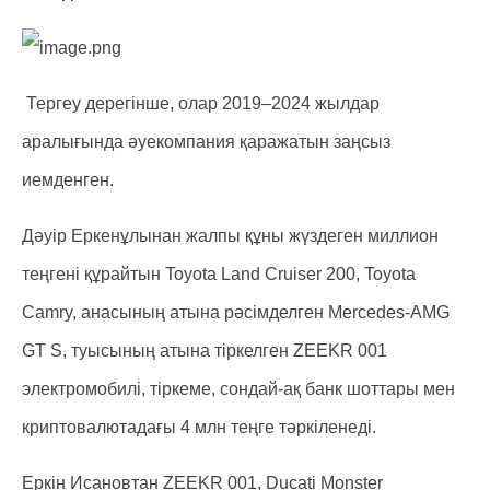
Тергеу дерегінше, олар 2019–2024 жылдар
аралығында әуекомпания қаражатын заңсыз
иемденген.
Дәуір Еркенұлынан жалпы құны жүздеген миллион
теңгені құрайтын Toyota Land Cruiser 200, Toyota
Camry, анасының атына рәсімделген Mercedes-AMG
GT S, туысының атына тіркелген ZEEKR 001
электромобилі, тіркеме, сондай-ақ банк шоттары мен
криптовалютадағы 4 млн теңге тәркіленеді.
Еркін Исановтан ZEEKR 001, Ducati Monster