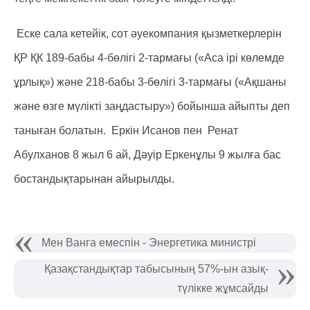
Еске сала кетейік, сот әуекомпания қызметкерлерін
ҚР ҚК 189-бабы 4-бөлігі 2-тармағы («Аса ірі көлемде
ұрлық») және 218-бабы 3-бөлігі 3-тармағы («Ақшаны
және өзге мүлікті заңдастыру») бойынша айыпты деп
таныған болатын. Еркін Исанов пен Ренат
Абулханов 8 жыл 6 ай,
Дәуір Еркенұлы 9 жылға бас
бостандықтарынан айырылды.
Мен Ванга емеспін - Энергетика министрі
Қазақстандықтар табысының 57%-ын азық-
түлікке жұмсайды