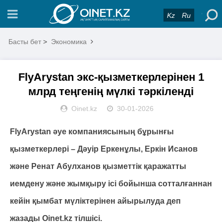
Kz
Ru
Басты бет
>
Экономика
FlyArystan экс-қызметкерлерінен 1
млрд теңгенің мүлкі тәркіленді
Oinet.kz
30-01-2026
FlyArystan әуе компаниясының бұрынғы
қызметкерлері – Дәуір Еркенұлы, Еркін Исанов
және Ренат Абулханов қызметтік қаражатты
иемдену және жымқыру ісі бойынша сотталғаннан
кейін қымбат мүліктерінен айырылуда деп
жазады Оinet.kz тілшісі.