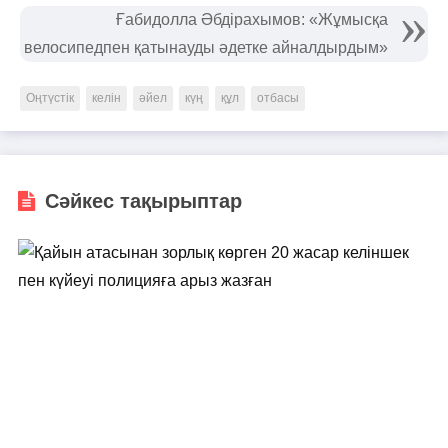
Ғабидолла Әбдірахымов: «Жұмысқа
велосипедпен қатынауды әдетке айналдырдым»
Оңтүстік
келін
әйел
күң
құл
отбасы
Сәйкес тақырыптар