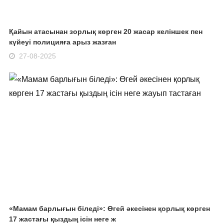
Қайын атасынан зорлық көрген 20 жасар келіншек пен
күйеуі полицияға арыз жазған
27-08-2025
«Мамам барлығын біледі»: Өгей әкесінен қорлық көрген
17 жастағы қыздың ісін неге ж