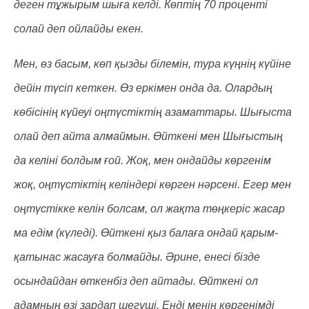
деген тұжырым шыға келді. Көптің 70 проценті
солай деп ойлайды екен.
Мен, өз басым, көп қызды білемін, тура күңнің күйіне
дейін түсіп кеткен. Өз еркімен онда да. Олардың
көбісінің күйеуі оңтүстіктің азаматтары. Шығыста
олай деп айта алмаймын. Өйткені мен Шығыстың
да келіні болдым ғой. Жоқ, мен ондайды көргенім
жоқ, оңтүстіктің келіндері көрген нәрсені. Егер мен
оңтүстікке келін болсам, ол жақта төңкеріс жасар
ма едім (күледі). Өйткені қыз балаға ондай қарым-
қатынас жасауға болмайды. Әрине, енесі бізде
осындайдан өткенбіз деп айтады. Өйткені ол
адамның өзі зардап шегуші. Енді менің көргенімді