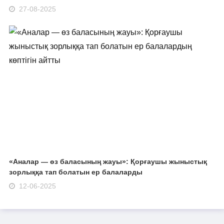
27-08-2025
«Аналар — өз баласының жауы»: Қорғаушы жыныстық
зорлыққа тап болатын ер балаларды
12-06-2025