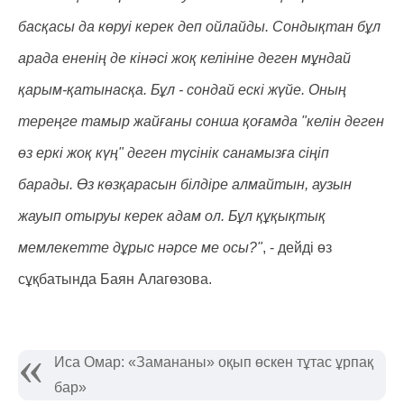
басқасы да көруі керек деп ойлайды. Сондықтан бұл
арада ененің де кінәсі жоқ келініне деген мұндай
қарым-қатынасқа. Бұл - сондай ескі жүйе. Оның
тереңге тамыр жайғаны сонша қоғамда "келін деген
өз еркі жоқ күң" деген түсінік санамызға сіңіп
барады. Өз көзқарасын білдіре алмайтын, аузын
жауып отыруы керек адам ол. Бұл құқықтық
мемлекетте дұрыс нәрсе ме осы?"
, - дейді өз
сұқбатында Баян Алагөзова.
Иса Омар: «Замананы» оқып өскен тұтас ұрпақ
бар»