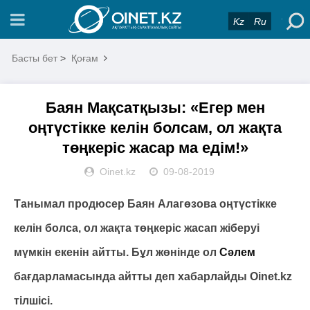
Kz
Ru
Басты бет
>
Қоғам
Баян Мақсатқызы: «Егер мен
оңтүстікке келін болсам, ол жақта
төңкеріс жасар ма едім!»
Oinet.kz
09-08-2019
Танымал продюсер Баян Алагөзова оңтүстікке
келін болса, ол жақта төңкеріс жасап жіберуі
мүмкін екенін айтты. Бұл жөнінде ол
Сәлем
бағдарламасында айтты деп хабарлайды Oinet.kz
тілшісі.