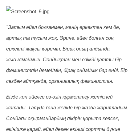
"Затым әйел болғанмен, менің еркектен кем де,
артық та тұсым жоқ. Әрине, әйел болған соң
еркекті жақсы көремін. Бірақ оның алдында
жығылмаймын. Сондықтан мен өзімді қатты бір
феминистпін демеймін, бірақ ондайым бар енді. Бір
сөзбен айтқанда, органикалық феминистпін.
Бізде көп әйелге өз-өзін құрметтеу жетіспей
жатады. Таяуда ғана желіде бір жазба жарияладым.
Сондағы оқырмандардың пікірін қорыта келсек,
өкінішке қарай, әйел деген екінші сортты дүние