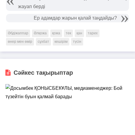
жауап берді
Ер адамдар жарын қалай таңдайды?
Әбдіжаппар
Әлқожа
қожа
тек
қан
тарих
өнер мен өмір
сұхбат
кешірім
түсін
Сәйкес тақырыптар