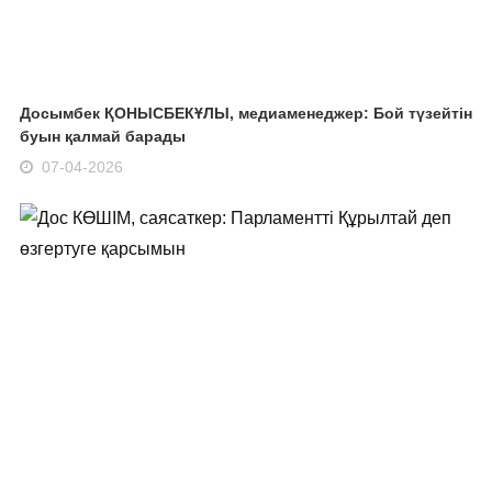
Досымбек ҚОНЫСБЕКҰЛЫ, медиаменеджер: Бой түзейтін
буын қалмай барады
07-04-2026