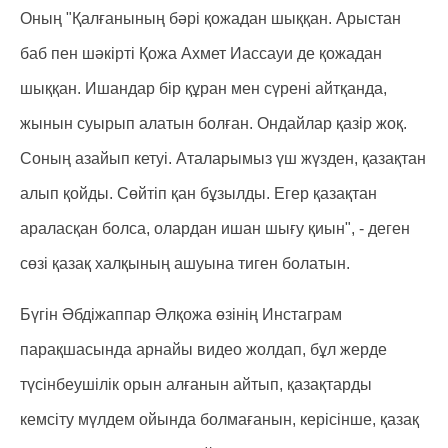
Оның "Қалғанының бәрі қожадан шыққан. Арыстан
баб пен шәкірті Қожа Ахмет Иассауи де қожадан
шыққан. Ишандар бір құран мен сүрені айтқанда,
жынын суырып алатын болған. Ондайлар қазір жоқ.
Соның азайып кетуі. Аталарымыз үш жүзден, қазақтан
алып қойды. Сөйтіп қан бұзылды. Егер қазақтан
араласқан болса, олардан ишан шығу қиын", - деген
сөзі қазақ халқының ашуына тиген болатын.
Бүгін Әбдіжаппар Әлқожа өзінің Инстаграм
парақшасында арнайы видео жолдап, бұл жерде
түсінбеушілік орын алғанын айтып, қазақтарды
кемсіту мүлдем ойында болмағанын, керісінше, қазақ