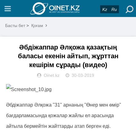
Kz
Ru
Басты бет
>
Қоғам
Әбдіжаппар Әлқожа қазақтың
баласы екенін айтып, жұрттан
кешірім сұрады (видео)
Oinet.kz
30-03-2019
Әбдіжаппар Әлқожа "31" арнаның "Өнер мен өмір"
бағдарламасында қожалар жайлы ел арасында
айтыла бермейтін жайттарды атап берген еді.