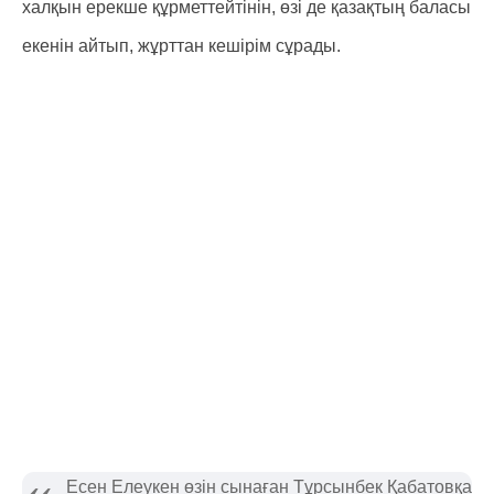
халқын ерекше құрметтейтінін, өзі де қазақтың баласы
екенін айтып, жұрттан кешірім сұрады.
Есен Елеукен өзін сынаған Тұрсынбек Қабатовқа