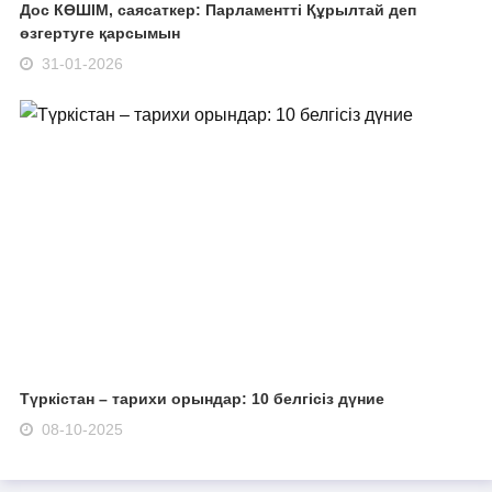
Дос КӨШІМ, саясаткер: Парламентті Құрылтай деп
өзгертуге қарсымын
31-01-2026
Түркістан – тарихи орындар: 10 белгісіз дүние
08-10-2025