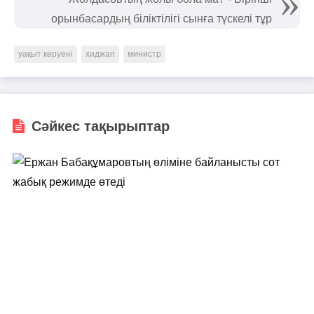
орынбасардың біліктілігі сынға түскелі тұр
уақыт керуені
хиджап
министр
Сәйкес тақырыптар