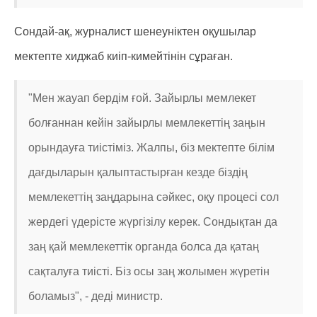
Сондай-ақ, журналист шенеуніктен оқушылар
мектепте хиджаб киіп-кимейтінін сұраған.
"Мен жауап бердім ғой. Зайырлы мемлекет
болғаннан кейін зайырлы мемлекеттің заңын
орындауға тиістіміз. Жалпы, біз мектепте білім
дағдыларын қалыптастырған кезде біздің
мемлекеттің заңдарына сәйкес, оқу процесі сол
жердегі үдерісте жүргізілу керек. Сондықтан да
заң қай мемлекеттік органда болса да қатаң
сақталуға тиісті. Біз осы заң жолымен жүретін
боламыз", - деді министр.