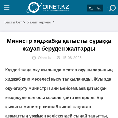
Kz
Ru
Басты бет
>
Уақыт керуені
Министр хиджабқа қатысты сұраққа
жауап беруден жалтарды
Oinet.kz
15-08-2023
Күздегі жаңа оқу жылында мектеп оқушыларының
хиджаб кию мәселесі қызу талқыланады. Жуырда
оқу-ағарту министрі Ғани Бейсембаев қатысқан
кездесуде дәл осы мәселе қайта көтерілді. Бір
қызығы министр хиджаб киюді жақтаған
азаматтың уәжімен келіскендей сыңай танытты,