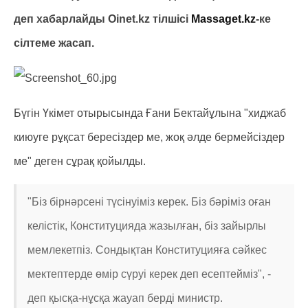
деп хабарлайды Oinet.kz тілшісі
Massaget.kz
-ке
сілтеме жасап.
Бүгін Үкімет отырысында Ғани Бектайұлына "хиджаб
киюуге рұқсат бересіздер ме, жоқ әлде бермейсіздер
ме" деген сұрақ қойылды.
"Біз бірнәрсені түсінуіміз керек. Біз бәріміз оған
келістік, Конституцияда жазылған, біз зайырлы
мемлекетпіз. Сондықтан Конституцияға сәйкес
мектептерде өмір сүруі керек деп есептейміз", -
деп қысқа-нұсқа жауап берді министр.