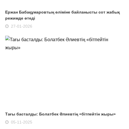
Ержан Бабақұмаровтың өліміне байланысты сот жабық
режимде өтеді
27-01-2026
Тағы басталды: Болатбек Әлиевтің «бітпейтін жыры»
05-11-2025