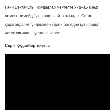
Ғани Бектайұлы "оқушылар мектепте хиджаб киеді
немесе кимейді" деп нақты айта алмады. Соған
қарағанда ол "үндемеген үйдей бәледен құтылады"
деген қағиданы ұстанса керек.
Серік Құдайбергенұлы