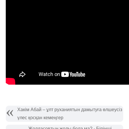
Хакім Абай – ұлт руханиятын дамытуға өлшеусіз
үлес қосқан кемеңгер
Жолдасовтың жолы бола ма? - Бірінші