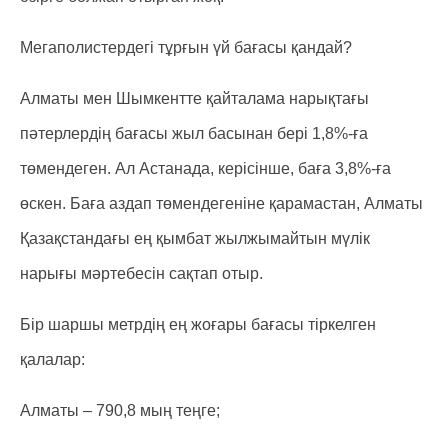
Мегаполистердегі тұрғын үй бағасы қандай?
Алматы мен Шымкентте қайталама нарықтағы
пәтерлердің бағасы жыл басынан бері 1,8%-ға
төмендеген. Ал Астанада, керісінше, баға 3,8%-ға
өскен. Баға аздап төмендегеніне қарамастан, Алматы
Қазақстандағы ең қымбат жылжымайтын мүлік
нарығы мәртебесін сақтап отыр.
Бір шаршы метрдің ең жоғары бағасы тіркелген
қалалар:
Алматы – 790,8 мың теңге;