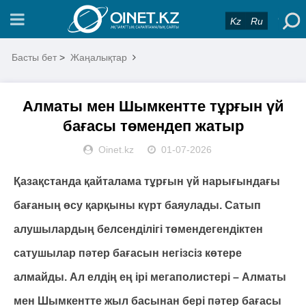
Kz
Ru
Басты бет
>
Жаңалықтар
Алматы мен Шымкентте тұрғын үй
бағасы төмендеп жатыр
Oinet.kz
01-07-2026
Қазақстанда қайталама тұрғын үй нарығындағы
бағаның өсу қарқыны күрт баяулады. Сатып
алушылардың белсенділігі төмендегендіктен
сатушылар пәтер бағасын негізсіз көтере
алмайды. Ал елдің ең ірі мегаполистері – Алматы
мен Шымкентте жыл басынан бері пәтер бағасы