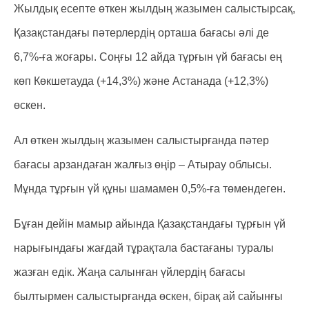
Жылдық есепте өткен жылдың жазымен салыстырсақ,
Қазақстандағы пәтерлердің орташа бағасы әлі де
6,7%-ға жоғары. Соңғы 12 айда тұрғын үй бағасы ең
көп Көкшетауда (+14,3%) және Астанада (+12,3%)
өскен.
Ал өткен жылдың жазымен салыстырғанда пәтер
бағасы арзандаған жалғыз өңір – Атырау облысы.
Мұнда тұрғын үй құны шамамен 0,5%-ға төмендеген.
Бұған дейін мамыр айында Қазақстандағы тұрғын үй
нарығындағы жағдай тұрақтала бастағаны туралы
жазған едік. Жаңа салынған үйлердің бағасы
былтырмен салыстырғанда өскен, бірақ ай сайынғы