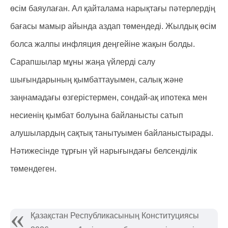
өсім баяулаған. Ал қайталама нарықтағы пәтерлердің
бағасы мамыр айында аздап төмендеді. Жылдық өсім
болса жалпы инфляция деңгейіне жақын болды.
Сарапшылар мұны жаңа үйлерді салу
шығындарының қымбаттауымен, салық және
заңнамадағы өзгерістермен, сондай-ақ ипотека мен
несиенің қымбат болуына байланысты сатып
алушылардың сақтық танытуымен байланыстырады.
Нәтижесінде тұрғын үй нарығындағы белсенділік
төмендеген.
Қазақстан Республикасының Конституциясы