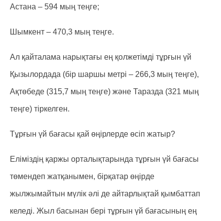
Астана – 594 мың теңге;
Шымкент – 470,3 мың теңге.
Ал қайталама нарықтағы ең қолжетімді тұрғын үй
Қызылордада (бір шаршы метрі – 266,3 мың теңге),
Ақтөбеде (315,7 мың теңге) және Таразда (321 мың
теңге) тіркелген.
Тұрғын үй бағасы қай өңірлерде өсіп жатыр?
Еліміздің қаржы орталықтарында тұрғын үй бағасы
төмендеп жатқанымен, бірқатар өңірде
жылжымайтын мүлік әлі де айтарлықтай қымбаттап
келеді. Жыл басынан бері тұрғын үй бағасының ең