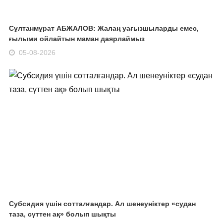
Сұлтанмұрат АБЖАЛОВ: Жалаң уағызшыларды емес,
ғылыми ойлайтын маман даярлаймыз
05-08-2026
Субсидия үшін сотталғандар. Ал шенеуніктер «судан
таза, сүттен ақ» болып шықты