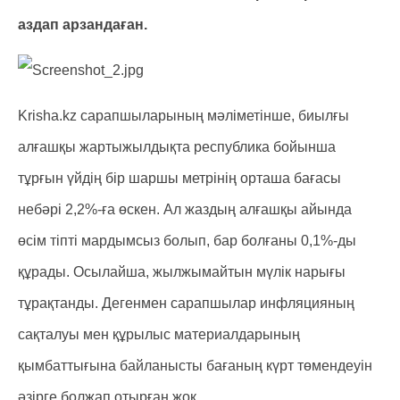
аздап арзандаған.
Krisha.kz сарапшыларының мәліметінше, биылғы
алғашқы жартыжылдықта республика бойынша
тұрғын үйдің бір шаршы метрінің орташа бағасы
небәрі 2,2%-ға өскен. Ал жаздың алғашқы айында
өсім тіпті мардымсыз болып, бар болғаны 0,1%-ды
құрады. Осылайша, жылжымайтын мүлік нарығы
тұрақтанды. Дегенмен сарапшылар инфляцияның
сақталуы мен құрылыс материалдарының
қымбаттығына байланысты бағаның күрт төмендеуін
әзірге болжап отырған жоқ.