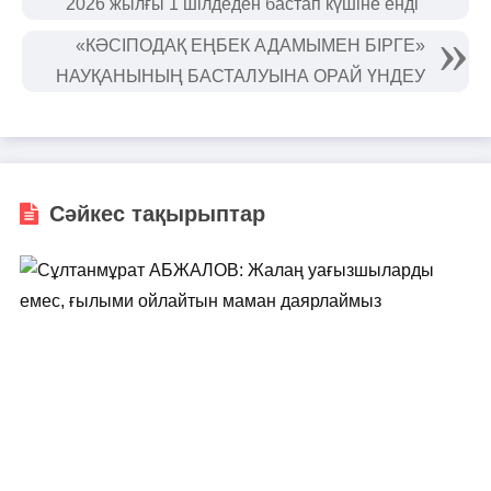
2026 жылғы 1 шілдеден бастап күшіне енді
«КӘСІПОДАҚ ЕҢБЕК АДАМЫМЕН БІРГЕ»
НАУҚАНЫНЫҢ БАСТАЛУЫНА ОРАЙ ҮНДЕУ
Сәйкес тақырыптар