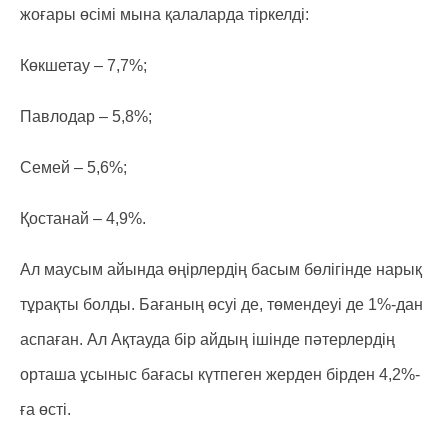
жоғары өсімі мына қалаларда тіркелді:
Көкшетау – 7,7%;
Павлодар – 5,8%;
Семей – 5,6%;
Қостанай – 4,9%.
Ал маусым айында өңірлердің басым бөлігінде нарық
тұрақты болды. Бағаның өсуі де, төмендеуі де 1%-дан
аспаған. Ал Ақтауда бір айдың ішінде пәтерлердің
орташа ұсыныс бағасы күтпеген жерден бірден 4,2%-
ға өсті.