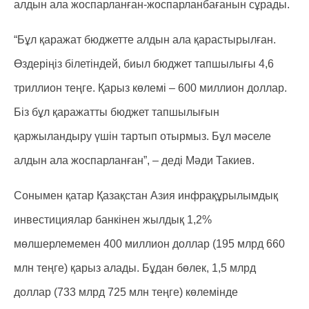
алдын ала жоспарланған-жоспарланбағанын сұрады.
“Бұл қаражат бюджетте алдын ала қарастырылған.
Өздеріңіз білетіндей, биыл бюджет тапшылығы 4,6
триллион теңге. Қарыз көлемі – 600 миллион доллар.
Біз бұл қаражатты бюджет тапшылығын
қаржыландыру үшін тартып отырмыз. Бұл мәселе
алдын ала жоспарланған”, – деді Мәди Такиев.
Сонымен қатар Қазақстан Азия инфрақұрылымдық
инвестициялар банкінен жылдық 1,2%
мөлшерлемемен 400 миллион доллар (195 млрд 660
млн теңге) қарыз алады. Бұдан бөлек, 1,5 млрд
доллар (733 млрд 725 млн теңге) көлемінде