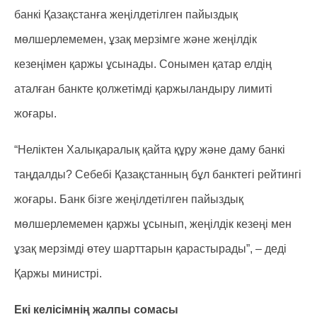
банкі Қазақстанға жеңілдетілген пайыздық
мөлшерлемемен, ұзақ мерзімге және жеңілдік
кезеңімен қаржы ұсынады. Сонымен қатар елдің
аталған банкте қолжетімді қаржыландыру лимиті
жоғары.
“Неліктен Халықаралық қайта құру және даму банкі
таңдалды? Себебі Қазақстанның бұл банктегі рейтингі
жоғары. Банк бізге жеңілдетілген пайыздық
мөлшерлемемен қаржы ұсынып, жеңілдік кезеңі мен
ұзақ мерзімді өтеу шарттарын қарастырады”, – деді
Қаржы министрі.
Екі келісімнің жалпы сомасы