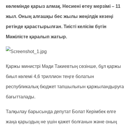
көлемінде қарыз алмақ. Несиені өтеу мерзімі – 11
жыл. Оның алғашқы бес жылы жеңілдік кезеңі
ретінде қарастырылған. Тиісті келісім бүгін
Мәжілісте қаралып жатыр.
Қаржы министрі Мәди Такиевтың сөзінше, бұл қаржы
биыл көлемі 4,6 триллион теңге болатын
республикалық бюджет тапшылығын қаржыландыруға
бағытталады.
Талқылау барысында депутат Болат Керімбек елге
жаңа қарыздың не үшін қажет болғанын және оның