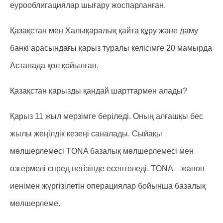
еурооблигациялар шығару жоспарланған.
Қазақстан мен Халықаралық қайта құру және даму
банкі арасындағы қарыз туралы келісімге 20 мамырда
Астанада қол қойылған.
Қазақстан қарызды қандай шарттармен алады?
Қарыз 11 жыл мерзімге беріледі. Оның алғашқы бес
жылы жеңілдік кезеңі саналады. Сыйақы
мөлшерлемесі TONA базалық мөлшерлемесі мен
өзгермелі спред негізінде есептеледі. TONA – жапон
иенімен жүргізілетін операциялар бойынша базалық
мөлшерлеме.