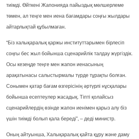
тиімді. Өйткені Жапонияда пайыздық мөлшерлеме
төмен, ал теңге мен иена бағамдары соңғы жылдары
айтарлықтай құбылмаған.
“Біз халықаралық қаржы институттарымен бірлесіп
соңғы бес жыл бойынша сценарийлік талдау жүргіздік.
Осы кезеңде теңге мен жапон иенасының
арақатынасы салыстырмалы түрде тұрақты болған.
Сонымен қатар бағам өзгерісінің әртүрлі нұсқалары
бойынша есептеулер жасадық. Тіпті қолайсыз
сценарийлердің өзінде жапон иенімен қарыз алу біз
үшін тиімді болып қала береді”, – деді министр.
Оның айтуынша, Халықаралық қайта құру және даму