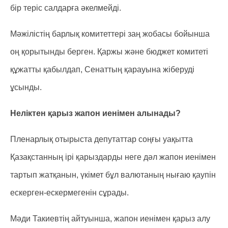
бір теріс салдарға әкелмейді.
Мәжілістің барлық комитеттері заң жобасы бойынша
оң қорытынды берген. Қаржы және бюджет комитеті
құжатты қабылдап, Сенаттың қарауына жіберуді
ұсынды.
Неліктен қарыз жапон иенімен алынады?
Пленарлық отырыста депутаттар соңғы уақытта
Қазақстанның ірі қарыздарды неге дәл жапон иенімен
тартып жатқанын, үкімет бұл валютаның нығаю қаупін
ескерген-ескермегенін сұрады.
Мәди Такиевтің айтуынша, жапон иенімен қарыз алу