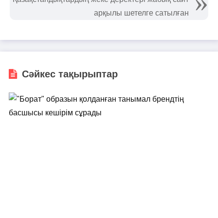
арқылы шетелге сатылған
Сәйкес тақырыптар