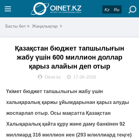
Kz
Ru
Басты бет
>
Жаңалықтар
Қазақстан бюджет тапшылығын
жабу үшін 600 миллион доллар
қарыз алайын деп отыр
Oinet.kz
17-06-2026
Үкімет бюджет тапшылығын жабу үшін
халықаралық қаржы ұйымдарынан қарыз алуды
жоспарлап отыр. Осы мақсатта Қазақстан
Халықаралық қайта құру және даму банкінен 92
миллиард 316 миллион иен (293 млиллиард теңге)