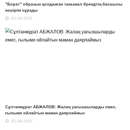
"Борат" образын қолданған танымал брендтің басшысы
кешірім сұрады
09-08-2026
Сұлтанмұрат АБЖАЛОВ: Жалаң уағызшыларды емес,
ғылыми ойлайтын маман даярлаймыз
05-08-2026