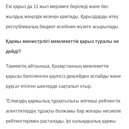
Екі қарыз да 11 жыл мерзімге беріледі және бес
жылдық жеңілдік кезеңін қамтиды. Қарыздарды өтеу
республикалық бюджет есебінен жүзеге асырылады.
Қаржы министрлігі мемлекеттік қарыз туралы не
дейді?
Такиевтің айтуынша, Қазақстанның мемлекеттік
қарызы белгіленген қауіпсіз деңгейден аспайды және
рұқсат етілген шектерде сақталып отыр.
“Еліміздің қаржылық тұрақтылығы жетекші рейтингтік
агенттіктердің тұрақты болжамы бар жоғары несиелік
рейтингтерімен расталады. Ірі халықаралық қаржы