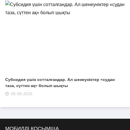
Субсидия үшін сотталғандар. Ал шенеуніктер «судан
таза, сүттен ақ» болып шықты
05-08-2026
МОБИЛДІ ҚОСЫМША