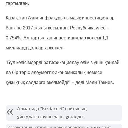
тартылған.
Қазақстан Азия инфрақұрылымдық инвестициялар
банкіне 2017 жылы қосылған. Республика үлесі –
0,754%. Ал тартылған инвестициялар көлемі 1,1
миллиард долларға жеткен.
“Бұл келісімдерді ратификациялау еліміз үшін қандай
да бір теріс әлеуметтік-экономикалық немесе
құқықтық салдарға әкелмейді”, – деді Мәди Такиев.
Алматыда "Kizdar.net" сайтының
ұйымдастырушылары ұсталды
Қазақстандықтардың жеке деректері жабық сайт