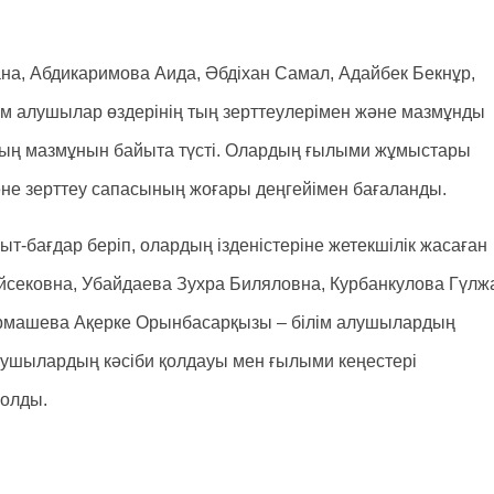
ана, Абдикаримова Аида, Әбдіхан Самал, Адайбек Бекнұр,
лім алушылар өздерінің тың зерттеулерімен және мазмұнды
ың мазмұнын байыта түсті. Олардың ғылыми жұмыстары
әне зерттеу сапасының жоғары деңгейімен бағаланды.
т-бағдар беріп, олардың ізденістеріне жетекшілік жасаған
йсековна, Убайдаева Зухра Биляловна, Курбанкулова Гүлж
Ермашева Ақерке Орынбасарқызы – білім алушылардың
ытушылардың кәсіби қолдауы мен ғылыми кеңестері
болды.