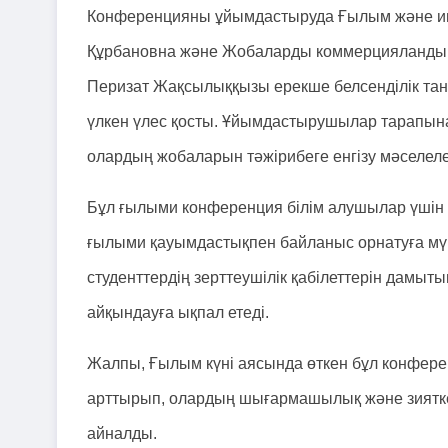
Конференцияны ұйымдастыруда Ғылым және ин
Құрбановна және Жобаларды коммерцияланды
Перизат Жақсылыққызы ерекше белсенділік тан
үлкен үлес қосты. Ұйымдастырушылар тарапын
олардың жобаларын тәжірибеге енгізу мәселелер
Бұл ғылыми конференция білім алушылар үшін ө
ғылыми қауымдастықпен байланыс орнатуға мүмк
студенттердің зерттеушілік қабілеттерін дамыт
айқындауға ықпал етеді.
Жалпы, Ғылым күні аясында өткен бұл конфер
арттырып, олардың шығармашылық және зияткер
айналды.