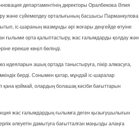
новация департаментінің директоры Оралбекова Әлия
ру және сүйемелдеу орталығының басшысы Парманкулова
ытып, іс-шараның мазмұнды әрі жоғары деңгейде өтуіне
ан ғылыми орта қалыптастыру, жас ғалымдарды қолдау жән
іне ерекше көңіл бөлінді.
з идеяларын ашық ортада таныстыруға, пікір алмасуға,
індік берді. Сонымен қатар, мұндай іс-шаралар
ып қана қоймай, олардың болашақ кәсіби бағыттарын
енция жас ғалымдардың ғылымға деген қызығушылығын
лік әлеуетін дамытуға бағытталған маңызды алаңға