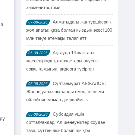
знаменитостями
Алматыдағы жантүршігерлік
07-08-2026
п,
жол апаты: қаза болған қыздың әкесі 100
млн теңге өтемақы талап етті
Ақтауда 14 жастағы
06-08-2026
жасөспірімді қатарластары аяусыз
соққыға жығып, видеоға түсірген
Сұлтанмұрат АБЖАЛОВ:
05-08-2026
Жалаң уағызшыларды емес, ғылыми
ойлайтын маман даярлаймыз
Субсидия үшін
05-08-2026
ру
сотталғандар. Ал шенеуніктер «судан
таза, сүттен ақ» болып шықты