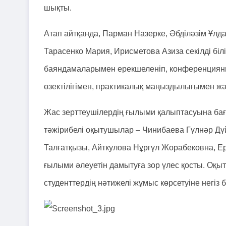
шықты.
Атап айтқанда, Парман Назерке, Әбділәзім Ұлд
Тарасенко Мария, Ирисметова Азиза секілді бі
баяндамаларымен ерекшеленіп, конференциян
өзектілігімен, практикалық маңыздылығымен ж
Жас зерттеушілердің ғылыми қалыптасуына бағы
тәжірибелі оқытушылар – Чинибаева Гүлнәр Дү
Талғатқызы, Айткулова Нұргүл Жорабековна, 
ғылыми әлеуетін дамытуға зор үлес қосты. Оқ
студенттердің нәтижелі жұмыс көрсетуіне негіз 