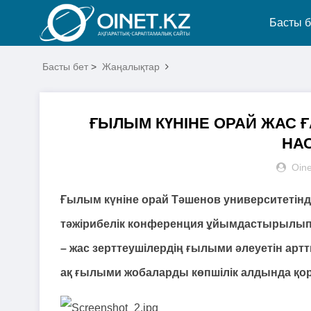
Басты б
Басты бет
>
Жаңалықтар
ҒЫЛЫМ КҮНІНЕ ОРАЙ ЖАС 
НА
Oine
Ғылым күніне орай Тәшенов университетін
тәжірибелік конференция ұйымдастырылып,
– жас зерттеушілердің ғылыми әлеуетін арт
ақ ғылыми жобаларды көпшілік алдында қо