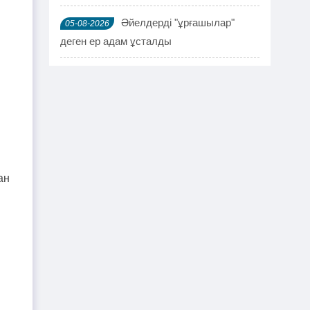
Әйелдерді "ұрғашылар"
05-08-2026
деген ер адам ұсталды
ҰҚК 114 адамды ұстады
04-08-2026
Шымкентте мефедронның ірі
03-08-2026
партиясы тәркіленді: ерлі-зайыпты
ұсталды
ан
Шалқардың бұрынғы әкім
02-08-2026
ақталып шығу үшін алаяққа 4 миллион
теңге берген
Қазақстандық азамат
01-08-2026
журналист Лұқпан Ахмедияровты жала
жапқаны үшін жауапқа тартуды талап
етті