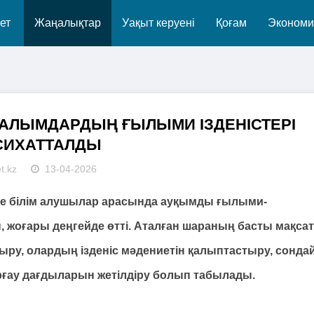
ет
Жаңалықтар
Уақыт керуені
Қоғам
Экономи
ҒАЛЫМДАРДЫҢ ҒЫЛЫМИ ІЗДЕНІСТЕРІ
СИХАТТАЛДЫ
t.kz
13-04-2026
де білім алушылар арасында ауқымды ғылыми-
 жоғары деңгейде өтті. Аталған шараның басты мақса
тыру, олардың ізденіс мәдениетін қалыптастыру, сондай
рғау дағдыларын жетілдіру болып табылады.