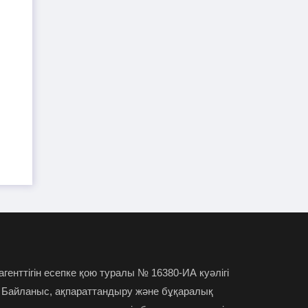
Түркістан облысында ер
27-07-2026
адам анасын өлтірді деген күдікке ілінді
Кремль Тоқаевтың
26-07-2026
Украинадағы қақтығысты тоқтату
ұсынысына жауап берді
Тоқаев Ресей мен Украина
26-07-2026
арасындағы қақтығысты уақытша
тоқтатуды ұсынды
Тоқаев Омбыға барды
25-07-2026
Түркістан облысында 2
24-07-2026
жасар бала әжетханаға құлап, қайтыс
болды
 агенттігін есепке қою туралы № 16380-ИА куәлігі
 Байланыс, ақпараттандыру және бұқаралық
Ұлттық банк төрағасының
24-07-2026