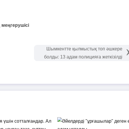
 меңгерушісі
Шымкентте қылмыстық топ әшкере
болды: 13 адам полицияға жеткізілді