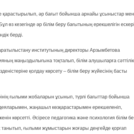
е қарастырылып, әр бағыт бойынша арнайы ұсыныстар мен
л өз кезегінде әр білім беру бағытының ерекшелігін ескері
дік берді.
аратылыстану институтының директоры Арзымбетова
яның маңыздылығына тоқталып, білім алушыларға сәттілік
зденістеріне қолдау көрсету – білім беру жүйесінің басты
інің ғылыми жобаларын ұсынып, түрлі бағыттар бойынша
 идеяларымен, жаңашыл көзқарастарымен ерекшеленіп,
ін көрсетті. Әсіресе педагогика және психология білім бе
к танытып, ғылыми жұмыстарын жоғары деңгейде қорғап