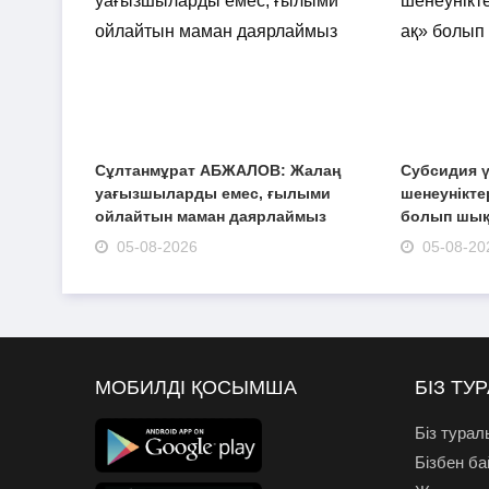
Сұлтанмұрат АБЖАЛОВ: Жалаң
Субсидия ү
уағызшыларды емес, ғылыми
шенеуніктер
ойлайтын маман даярлаймыз
болып шы
05-08-2026
05-08-20
МОБИЛДІ ҚОСЫМША
БІЗ ТУ
Біз турал
Бізбен б