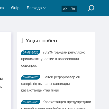
ка
Өңір
Басқада
Kz
Ru
Уақыт тізбегі
78,2% граждан регулярно
07-08-2026
принимают участие в голосовании –
соцопрос
Саяси реформалар оң
07-08-2026
ты
өзгерістің нышаны саналады –
-
қазақстандықтар пікірі
Казахстанцев предупредили
07-08-2026
о новой волне дипфейков с мировыми