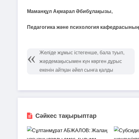
Маманқұл Ақмарал Әбибұлақызы,
Педагогика және психология кафедрасының
Желіде жұмыс істегенше, бала туып,
жәрдемақысымен күн көрген дұрыс
екенін айтқан әйел сынға қалды
Сәйкес тақырыптар