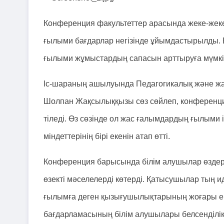
Конференция факультеттер арасында жеке-жек
ғылыми бағдарлар негізінде ұйымдастырылды. Бұ
ғылыми жұмыстардың сапасын арттыруға мүмкін
Іс-шараның ашылуында Педагогикалық және ж
Шолпан Жақсылыққызы сөз сөйлеп, конференци
тіледі. Өз сөзінде ол жас ғалымдардың ғылыми і
міндеттерінің бірі екенін атап өтті.
Конференция барысында білім алушылар өздер
өзекті мәселелерді көтерді. Қатысушылар тың
ғылымға деген қызығушылықтарының жоғары екен
бағдарламасының білім алушылары белсенділі