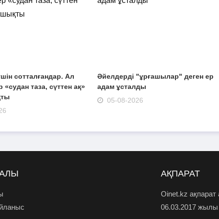
шін сотталғандар. Ал
Әйелдерді "ұрғашылар" деген ер
 «судан таза, сүттен ақ»
адам ұсталды
қты
05-08-2026
26
РАЛЫ
АҚПАРАТ
ы
Oinet.kz ақпарат
айланыс
06.03.2017 жылы