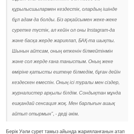
құрылысшылармен кездестік, олардың ішінде
бұл адам да болды. Біз әрқайсымен жеке-жеке
суретке түстік, ал кейін ол оны Instagram-да
және басқа жерде жариялап, БАҚ-та шықты.
Шынын айтсам, оның өткенін білмейтінмін
және сол жерде ғана таныстым. Оның жеке
өміріне қатысты ештеңе білмедім, бұған дейін
кездескен емеспін. Оның ісі туралы мен сіздер,
журналистер арқылы білдім. Сондықтан мұнда
ешқандай сенсация жоқ. Мен барлығын ашық
айтып отырмын"
, - деді әкім.
Берік Уәли сурет тамыз айында жарияланғанын атап