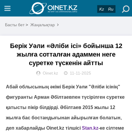
Kz
Ru
Басты бет
>
Жаңалықтар
Берік Уәли «Әліби ісі» бойынша 12
жылға сотталған адаммен неге
суретке түскенін айтты
Oinet.kz
11-11-2025
Абай облысының әкімі Берік Уәли "Әліби ісінің"
фигуранты Арман Әбілтаевпен түсірілген суретке
қатысты пікір білдірді. Әбілтаев 2015 жылы 12
жылға бас бостандығынан айырылған болатын,
деп хабарлайды Oinet.kz тілшісі
Stan.kz
-ке сілтеме