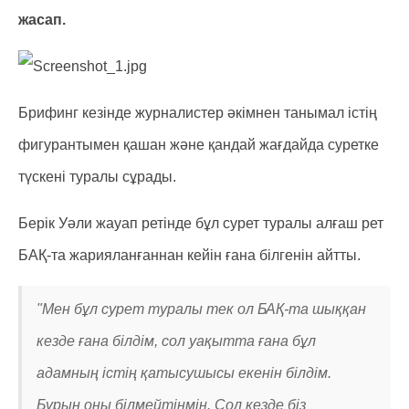
жасап.
Брифинг кезінде журналистер әкімнен танымал істің
фигурантымен қашан және қандай жағдайда суретке
түскені туралы сұрады.
Берік Уәли жауап ретінде бұл сурет туралы алғаш рет
БАҚ-та жарияланғаннан кейін ғана білгенін айтты.
"Мен бұл сурет туралы тек ол БАҚ-та шыққан
кезде ғана білдім, сол уақытта ғана бұл
адамның істің қатысушысы екенін білдім.
Бұрын оны білмейтінмін. Сол кезде біз