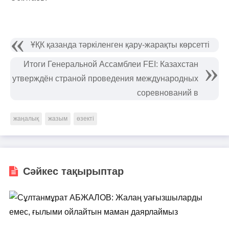
ҰҚК қазанда тәркіленген қару-жарақты көрсетті
Итоги Генеральной Ассамблеи FEI: Казахстан
утверждён страной проведения международных
соревнований в
жаңалық
жазым
өзекті
Сәйкес тақырыптар