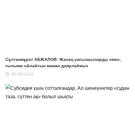
Сұлтанмұрат АБЖАЛОВ: Жалаң уағызшыларды емес,
ғылыми ойлайтын маман даярлаймыз
05-08-2026