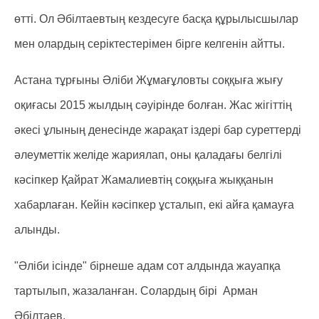
өтті. Ол Әбілтаевтың кездесуге басқа құрылысшылар
мен олардың серіктестерімен бірге келгенін айтты.
Астана тұрғыны Әліби Жұмағұловты соққыға жығу
оқиғасы 2015 жылдың сәуірінде болған. Жас жігіттің
әкесі ұлының денесінде жарақат іздері бар суреттерді
әлеуметтік желіде жариялап, оны қаладағы белгілі
кәсіпкер Қайрат Жамалиевтің соққыға жыққанын
хабарлаған. Кейін кәсіпкер ұсталып, екі айға қамауға
алынды.
"Әліби ісінде" бірнеше адам сот алдында жауапқа
тартылып, жазаланған. Солардың бірі Арман
Әбілтаев.