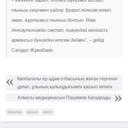
– Меккеге барып, Аллаға шүкірімді айтып,
тыныш көңілмен қайту. Қазіргі тілегім еліміз
аман, жұртымыз тыныш болсын. Өзім
денсаулығымды сақтап, ешқандай өкінішсіз,
армансыз дүниеден өтсем деймін", –
дейді
Сағадат Жұмабаев.
Көпбалалы ер адам отбасының жиған-тергенін
ұрлап, ұлының қалыңдығымен қашып кеткен
Алматы медицинасын Пашимов басқарады
жаңалық
жазым
өзекті