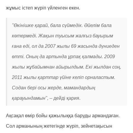
жұмыс істеп жүріп үйленген екен.
"Өкінішке қарай, бала сүймедік. Әйелім бала
көтермеді. Жақын туысым жалғыз бауырым
ғана еді, ол да 2007 жылы 69 жасында дүниеден
өтті. Оның да артында ұрпақ қалмады. 2009
жылы жұбайымнан айырылдым. Екі жылдан соң,
2011 жылы қарттар үйіне келіп орналастым.
Содан бері осы жерде, мамандардың
қарауындамын", –
дейді қария.
Ақсақал өмір бойы қажылыққа баруды армандаған.
Сол арманының жетегінде жүріп, зейнетақысын