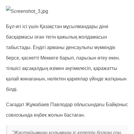
Бұл игі ісі үшін Қазақстан мұсылмандары діни
басқармасы оған тегін қажылық жолдамасын
табыстады. Ендігі арманы денсаулығы мүмкіндік
берсе, қасиетті Меккеге барып, парызын өтеу екен.
тілшісі ақсақалдың өзімен әңгімелесіп, қаражатты
қалай жинағанын, неліктен қариялар үйінде жатқанын
білді.
Сағадат Жұмабаев Павлодар облысындағы Байқоныс
совхозында еңбек жолын бастаған.
"Жастайымнан қолымнан іс келетін болған соң,