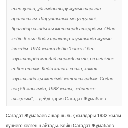
есеп-қисап, ұйымдастыру жұмыстарына
араластым. Шаруашылық меңгерушісі,
бригадир сынды қызметтерді атқардым. Одан
кейін 6 жыл бойы трактор зауытында жұмыс
істедім. 1974 жылға дейін “совхоз” бен
зауыттарда маңдай терімді төгіп, ел игілігіне
еңбек еттім. Кейін қалаға көшіп, химия
зауытында қызметімді жалғастырдым. Содан
соң 56 жасымда, 1988 жылы, зейнетке
шықтым", –
дейді қария Сағадат Жұмабаев.
Сағадат Жұмабаев ашаршылық жылдары 1932 жылы
дүниеге келгенін айтады. Кейін Сағадат Жұмабаев