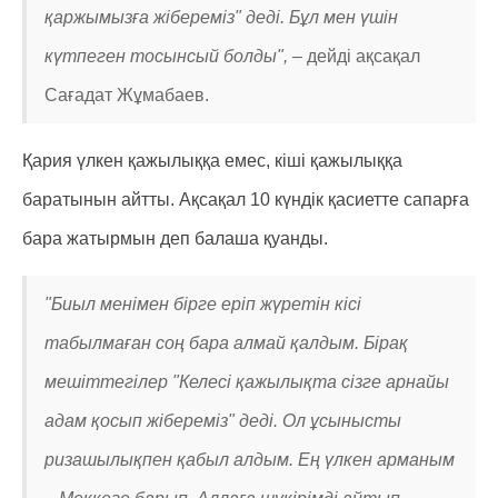
қаржымызға жібереміз" деді. Бұл мен үшін
күтпеген тосынсый болды", –
дейді ақсақал
Сағадат Жұмабаев.
Қария үлкен қажылыққа емес, кіші қажылыққа
баратынын айтты. Ақсақал 10 күндік қасиетте сапарға
бара жатырмын деп балаша қуанды.
"Биыл менімен бірге еріп жүретін кісі
табылмаған соң бара алмай қалдым. Бірақ
мешіттегілер "Келесі қажылықта сізге арнайы
адам қосып жібереміз" деді. Ол ұсынысты
ризашылықпен қабыл алдым. Ең үлкен арманым