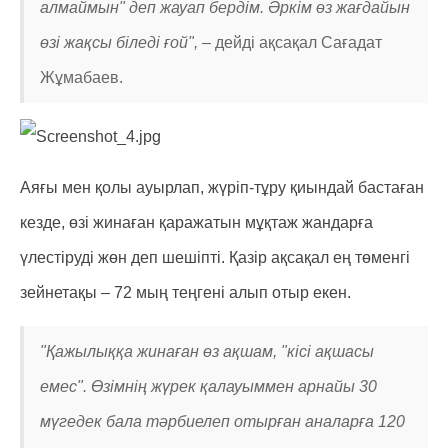
алмаймын" деп жауап бердім. Әркім өз жағдайын
өзі жақсы біледі ғой", –
дейді ақсақал Сағадат
Жұмабаев.
Аяғы мен қолы ауырлап, жүріп-тұру қиындай бастаған
кезде, өзі жинаған қаражатын мұқтаж жандарға
үлестіруді жөн деп шешіпті. Қазір ақсақал ең төменгі
зейнетақы – 72 мың теңгені алып отыр екен.
"Қажылыққа жинаған өз ақшам, "кісі ақшасы
емес". Өзімнің жүрек қалауыммен арнайы 30
мүгедек бала тәрбиелеп отырған аналарға 120