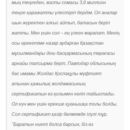
мың теңгеден, жалпы сомасы 3,6 миллион
теңге қаражатты үлестіріп бердім. Ол аналар
шын жүректен алғыс айтып, батасын беріп
жатты. Мен үшін сол – ең үлкен марапат. Менің
осы әрекетіме назар аударған Қазақстан
мұсылмандары діни басқармасының төрағасы
арнайы тапсырма беріп, Павлодар облысының
бас имамы Жолдас Қоспақұлы мүфтият
атынан қажылық жолдамасының
сертификатын өз қолымен келіп табыстады.
Ол күн мен үшін ерекше қуанышқа толы болды.
Сол сертификат қазір бөлмемде ілулі тұр.
"Баратын ниеті болса барсын, біз өз