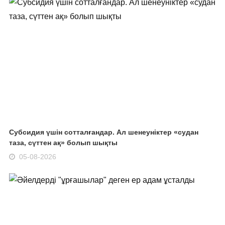
Субсидия үшін сотталғандар. Ал шенеуніктер «судан
таза, сүттен ақ» болып шықты
05-08-2026