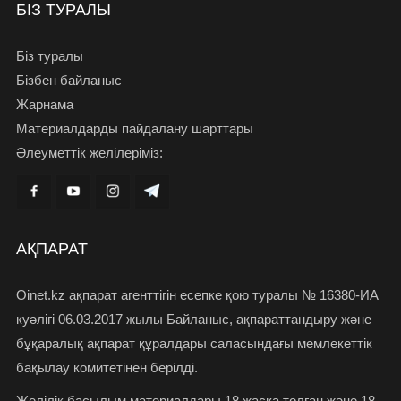
БІЗ ТУРАЛЫ
Біз туралы
Бізбен байланыс
Жарнама
Материалдарды пайдалану шарттары
Әлеуметтік желілеріміз:
АҚПАРАТ
Oinet.kz ақпарат агенттігін есепке қою туралы № 16380-ИА
куәлігі 06.03.2017 жылы Байланыс, ақпараттандыру және
бұқаралық ақпарат құралдары саласындағы мемлекеттік
бақылау комитетінен берілді.
Желілік басылым материалдары 18 жасқа толған және 18