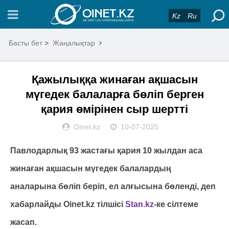
Kz
Ru
Басты бет
>
Жаңалықтар
Қажылыққа жинаған ақшасын
мүгедек балаларға бөліп берген
қария өмірінен сыр шертті
Oinet.kz
10-07-2025
Павлодарлық 93 жастағы қария 10 жылдан аса
жинаған ақшасын мүгедек балалардың
аналарына бөліп беріп, ел алғысына бөленді, деп
хабарлайды Oinet.kz тілшісі
Stan.kz
-ке сілтеме
жасап.