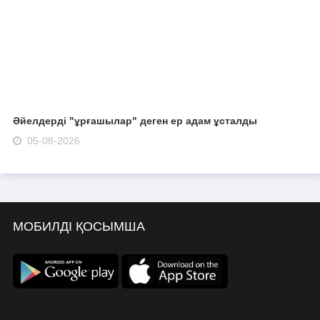
Әйелдерді "ұрғашылар" деген ер адам ұсталды
05-08-2026
МОБИЛДІ ҚОСЫМША