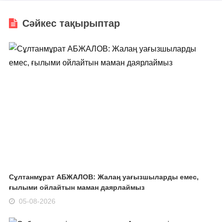
Сәйкес тақырыптар
Сұлтанмұрат АБЖАЛОВ: Жалаң уағызшыларды емес,
ғылыми ойлайтын маман даярлаймыз
05-08-2026