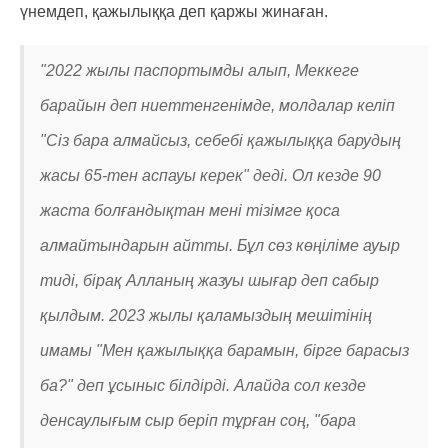
үнемдеп, қажылыққа деп қаржы жинаған.
"2022 жылы паспортымды алып, Меккеге
барайын деп ниеттенгенімде, молдалар келіп
"Сіз бара алмайсыз, себебі қажылыққа барудың
жасы 65-тен аспауы керек" деді. Ол кезде 90
жаста болғандықтан мені тізімге қоса
алмайтындарын айтты. Бұл сөз көңіліме ауыр
тиді, бірақ Алланың жазуы шығар деп сабыр
қылдым. 2023 жылы қаламыздың мешітінің
имамы "Мен қажылыққа барамын, бірге барасыз
ба?" деп ұсыныс білдірді. Алайда сол кезде
денсаулығым сыр беріп тұрған соң, "бара