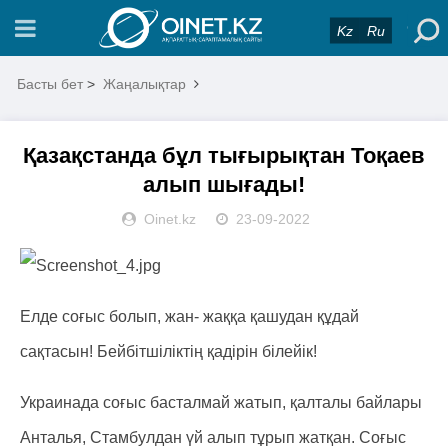
Kz
Ru
Басты бет
>
Жаңалықтар
Қазақстанда бұл тығырықтан Тоқаев
алып шығады!
Oinet.kz
23-09-2022
Елде соғыс болып, жан- жаққа қашудан құдай
сақтасын! Бейбітшіліктің қадірін білейік!
Украинада соғыс басталмай жатып, қалталы байлары
Анталья, Стамбулдан үй алып тұрып жатқан. Соғыс