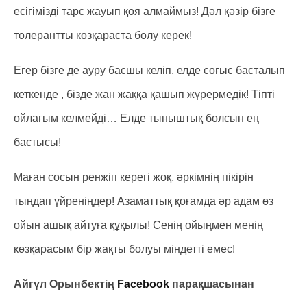
есігімізді тарс жауып қоя алмаймыз! Дәл қәзір бізге
толерантты көзқараста болу керек!
Егер бізге де ауру басшы келіп, елде соғыс басталып
кеткенде , бізде жан жаққа қашып жүрермедік! Тіпті
ойлағым келмейді… Елде тыныштық болсын ең
бастысы!
Маған сосын ренжіп керегі жоқ, әркімнің пікірін
тыңдап үйреніңдер! Азаматтық қоғамда әр адам өз
ойын ашық айтуға құқылы! Сенің ойыңмен менің
көзқарасым бір жақты болуы міндетті емес!
Айгүл Орынбектің
Facebook
парақшасынан