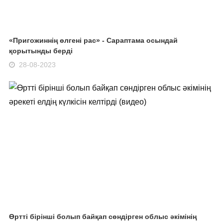
«Пригожиннің өлгені рас» - Сараптама осындай
қорытынды берді
28-08-2023
Өртті бірінші болып байқап сөндірген облыс әкімінің