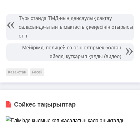
Түркістанда ТМД-ның денсаулық сақтау
саласындағы ынтымақтастық кеңесінің отырысы
өтті
Мейірімді полицей өз-өзін өлтірмек болған
әйелді құтқарып қалды (видео)
Қазақстан
Ресей
Сәйкес тақырыптар