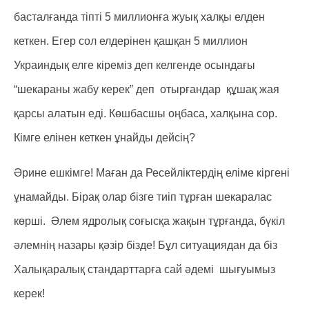
басталғанда тіпті 5 миллионға жуық халқы елден
кеткен. Егер сол елдерінен қашқан 5 миллион
Украиндық елге кіреміз деп келгенде осындағы
“шекараны жабу керек” деп отырғандар құшақ жая
қарсы алатын еді. Көшбасшы оңбаса, халқына сор.
Кімге елінен кеткен ұнайды дейсің?
Әрине ешкімге! Маған да Ресейліктердің еліме кіргені
ұнамайды. Бірақ олар бізге тиіп тұрған шекаралас
көрші. Әлем ядролық соғысқа жақын тұрғанда, бүкіл
әлемнің назары қәзір бізде! Бұл ситуациядан да біз
Халықаралық стандарттарға сай әдемі шығуымыз
керек!