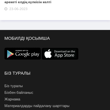
әрекеті елдің күлкісін келті
23-06-2023
МОБИЛДІ ҚОСЫМША
БІЗ ТУРАЛЫ
Біз туралы
Бізбен байланыс
Жарнама
Материалдарды пайдалану шарттары