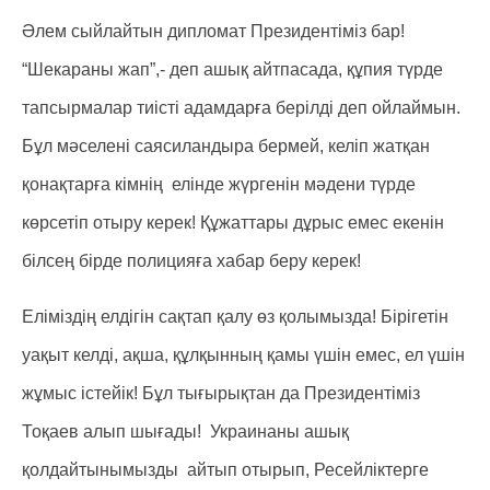
Әлем сыйлайтын дипломат Президентіміз бар!
“Шекараны жап”,- деп ашық айтпасада, құпия түрде
тапсырмалар тиісті адамдарға берілді деп ойлаймын.
Бұл мәселені саясиландыра бермей, келіп жатқан
қонақтарға кімнің елінде жүргенін мәдени түрде
көрсетіп отыру керек! Құжаттары дұрыс емес екенін
білсең бірде полицияға хабар беру керек!
Еліміздің елдігін сақтап қалу өз қолымызда! Бірігетін
уақыт келді, ақша, құлқынның қамы үшін емес, ел үшін
жұмыс істейік! Бұл тығырықтан да Президентіміз
Тоқаев алып шығады! Украинаны ашық
қолдайтынымызды айтып отырып, Ресейліктерге