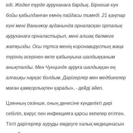
еді. Жедел түрде ауруханаға бардық. Бірнеше күн
бойы қабылданған емнің пайдасы тимеді. 21 қаңтар
күні мені Ваньчжоу ауданында орналасқан орталық
ауруханаға орналастырып, мені алшақ бөлмеге
жатқызды. Осы тұтса менің коронавирустың жаңа
түрінің әсерінен өкпе қабынуына шалдыққаным
анықталды. Мен Чунцинде ауруға шалдыққан ең
алғашқы науқас болдым. Дәрігерлер мен медбикелер
маған қамқорлықпен қарады
», - дейді әйел.
Цзянның сөзінше, оның денесіне күнделікті дәрі
себіліп, вирус пен инфекцияға қарсы екпелер егілген.
Тіпті дәрігерлер ауруды емдеуге халық медицинасын