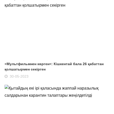
«Мультфильмнен көрген»: Кішкентай бала 26 қабаттан
қолшатырмен секірген
30-05-2023