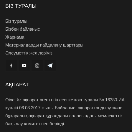
БІЗ ТУРАЛЫ
Біз туралы
Бізбен байланыс
Жарнама
Материалдарды пайдалану шарттары
Әлеуметтік желілеріміз:
АҚПАРАТ
Oinet.kz ақпарат агенттігін есепке қою туралы № 16380-ИА
куәлігі 06.03.2017 жылы Байланыс, ақпараттандыру және
бұқаралық ақпарат құралдары саласындағы мемлекеттік
бақылау комитетінен берілді.