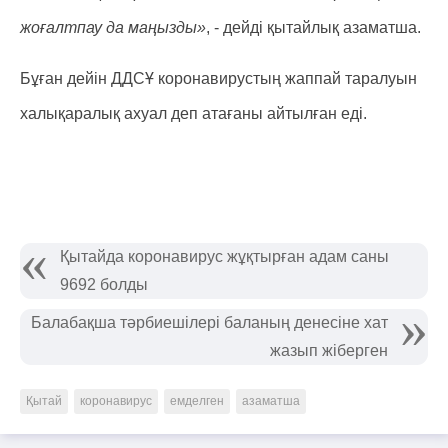
жоғалтпау да маңызды»
, - дейді қытайлық азаматша.
Бұған дейін ДДСҰ коронавирустың жаппай таралуын
халықаралық ахуал деп атағаны айтылған еді.
Қытайда коронавирус жұқтырған адам саны
9692 болды
Балабақша тәрбиешілері баланың денесіне хат
жазып жіберген
Қытай
коронавирус
емделген
азаматша