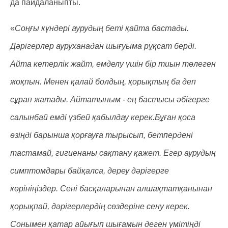
да пайдаланыпты.
«
Соңғы күндері аурудың беті қайта бастады.
Дәрігерлер ауруханадан шығуыма рұқсат берді.
Айта кетерлік жайт, емделу үшін бір тиын төлеген
жоқпын. Менен қалай болдың, қорықтың ба деп
сұрап жатады. Айтатыным - ең бастысы әбігерге
салынбай емді үзбей қабылдау керек.Бұған қоса
өзіңді барынша қорғауға тырысып, бетпердені
тастамай, гигиенаны сақтану қажет. Егер аурудың
симптомдары байқалса, дереу дәрігерге
көрініңіздер. Сені басқаларынан алшақтатқанынан
қорықпай, дәрігерлердің сөздеріне сену керек.
Сонымен қатар айығып шығамын деген үмітіңді