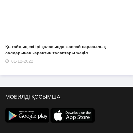
Қытайдың екі ірі қаласында жаппай наразылық
салдарынан карантин талаптары жеңіл
01-12-2022
МОБИЛДІ ҚОСЫМША