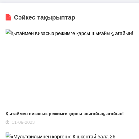
Сәйкес тақырыптар
Қытаймен визасыз режимге қарсы шығайық, ағайын!
11-06-2023