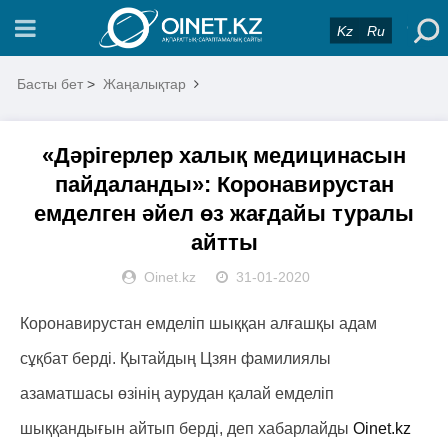
Kz
Ru
Басты бет
>
Жаңалықтар
«Дәрігерлер халық медицинасын
пайдаланды»: Коронавирустан
емделген әйел өз жағдайы туралы
айтты
Oinet.kz
31-01-2020
Коронавирустан емделіп шыққан алғашқы адам
сұқбат берді. Қытайдың Цзян фамилиялы
азаматшасы өзінің аурудан қалай емделіп
шыққандығын айтып берді, деп хабарлайды
Oinet.kz