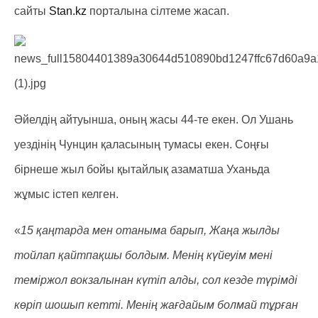
сайты
Stan.kz
порталына сілтеме жасап.
Әйелдің айтуынша, оның жасы 44-те екен. Ол Ушань
уездінің Чунцин қаласының тумасы екен. Соңғы
бірнеше жыл бойы қытайлық азаматша Уханьда
жұмыс істеп келген.
«
15 қаңтарда мен отаныма барып, Жаңа жылды
тойлап қайтпақшы болдым. Менің күйеуім мені
теміржол вокзалынан күтіп алды, сол кезде түрімді
көріп шошып кетті. Менің жағдайым болмай тұрған