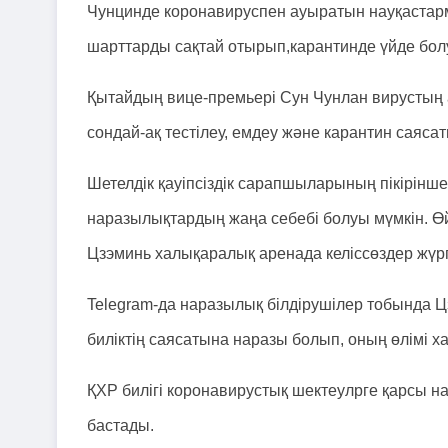
Чунцинде коронавируспен ауыратын науқастарме
шарттарды сақтай отырып,карантинде үйде болуғ
Қытайдың вице-премьері Сун Чунлан вирустың а
сондай-ақ тестілеу, емдеу және карантин саяса
Шетелдік қауіпсіздік сарапшыларының пікірінш
наразылықтардың жаңа себебі болуы мүмкін. Ө
Цзэминь халықаралық аренада келіссөздер жүрг
Telegram-да наразылық білдірушілер тобында Ц
биліктің саясатына наразы болып, оның өлімі х
ҚХР билігі коронавирустық шектеулрге қарсы н
бастады.