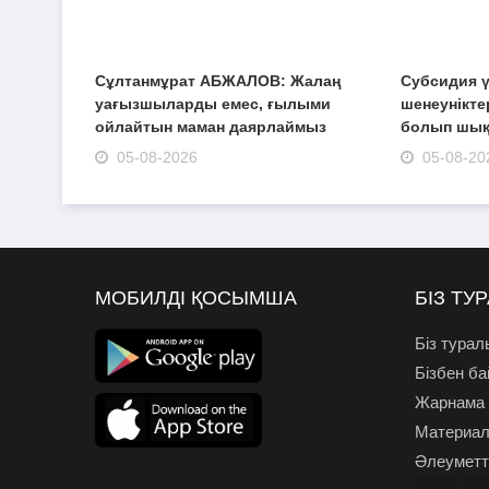
Сұлтанмұрат АБЖАЛОВ: Жалаң
Субсидия ү
уағызшыларды емес, ғылыми
шенеуніктер
ойлайтын маман даярлаймыз
болып шы
05-08-2026
05-08-20
МОБИЛДІ ҚОСЫМША
БІЗ ТУ
Біз турал
Бізбен б
Жарнама
Материал
Әлеуметті