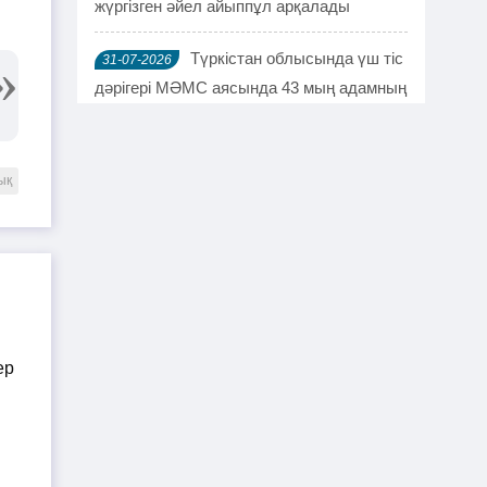
жүргізген әйел айыппұл арқалады
Түркістан облысында үш тіс
31-07-2026
дәрігері МӘМС аясында 43 мың адамның
тісін "емдеген"
Руслан Берденов не үшін
30-07-2026
ық
Respublica партиясынан кеткенін
түсіндірді
Жанысбек ӨТЕГЕН:
30-07-2026
Әділетті таңдағаныма ешқашан өкінген
емеспін
Күдікті қылмыстық іс,
29-07-2026
күмәнді пара. Шымкентте тағы бір
полковник сотталды