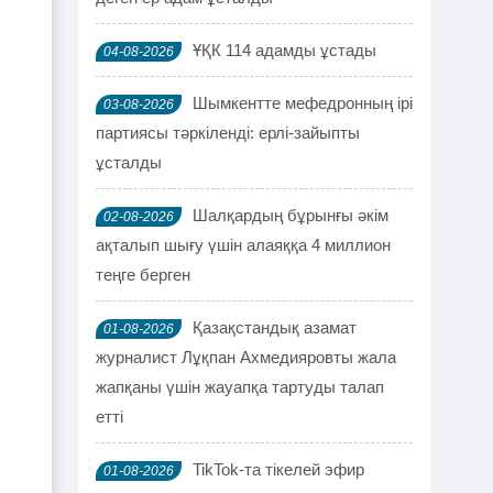
ҰҚК 114 адамды ұстады
04-08-2026
Шымкентте мефедронның ірі
03-08-2026
партиясы тәркіленді: ерлі-зайыпты
ұсталды
Шалқардың бұрынғы әкім
02-08-2026
ақталып шығу үшін алаяққа 4 миллион
теңге берген
Қазақстандық азамат
01-08-2026
журналист Лұқпан Ахмедияровты жала
жапқаны үшін жауапқа тартуды талап
етті
TikTok-та тікелей эфир
01-08-2026