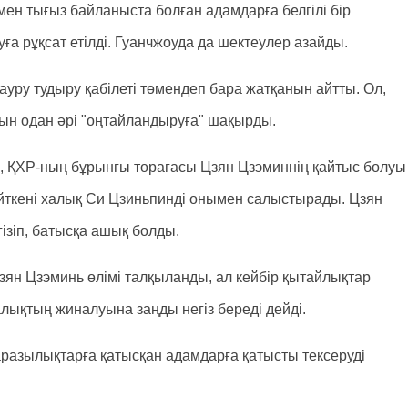
н тығыз байланыста болған адамдарға белгілі бір
а рұқсат етілді. Гуанчжоуда да шектеулер азайды.
уру тудыру қабілеті төмендеп бара жатқанын айтты. Ол,
тын одан әрі "оңтайландыруға" шақырды.
е, ҚХР-ның бұрынғы төрағасы Цзян Цзэминнің қайтыс болуы
йткені халық Си Цзиньпинді онымен салыстырады. Цзян
ізіп, батысқа ашық болды.
зян Цзэминь өлімі талқыланды, ал кейбір қытайлықтар
алықтың жиналуына заңды негіз береді дейді.
аразылықтарға қатысқан адамдарға қатысты тексеруді