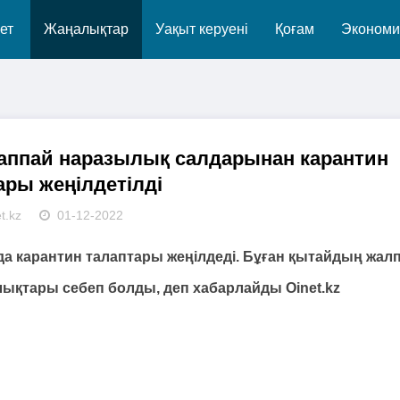
ет
Жаңалықтар
Уақыт керуені
Қоғам
Экономи
жаппай наразылық салдарынан карантин
ары жеңілдетілді
t.kz
01-12-2022
а карантин талаптары жеңілдеді. Бұған қытайдың жал
лықтары себеп болды, деп хабарлайды Oinet.kz