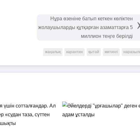
Нұра өзеніне батып кеткен көліктен
жолаушыларды құтқарған азаматтарға 5
миллион теңге берілді
жаңалық
карантин
қытай
митингі
наразыл