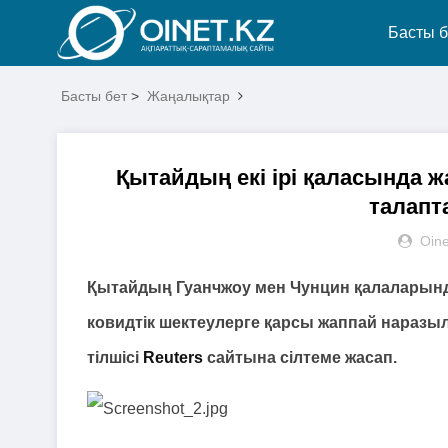
Басты б
Басты бет
>
Жаңалықтар
Қытайдың екі ірі қаласында 
талапт
Oine
Қытайдың Гуанчжоу мен Чунцин қалаларынд
ковидтік шектеулерге қарсы жаппай наразы
тілшісі
Reuters
сайтына сілтеме жасап.