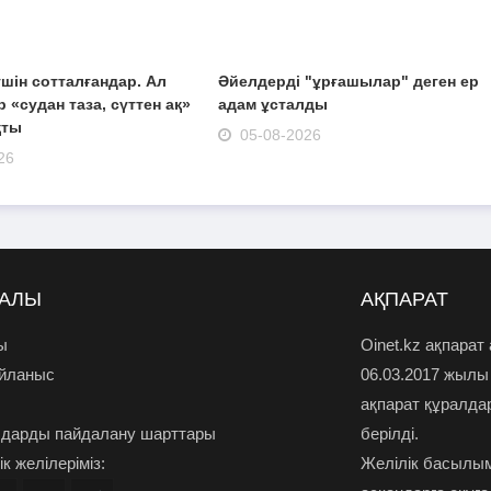
шін сотталғандар. Ал
Әйелдерді "ұрғашылар" деген ер
 «судан таза, сүттен ақ»
адам ұсталды
қты
05-08-2026
26
РАЛЫ
АҚПАРАТ
ы
Oinet.kz ақпарат
айланыс
06.03.2017 жылы
ақпарат құралда
дарды пайдалану шарттары
берілді.
к желілеріміз:
Желілік басылым