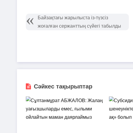
Байзақтағы жарылыста із-түзсіз
жоғалған сержанттың сүйегі табылды
Сәйкес тақырыптар