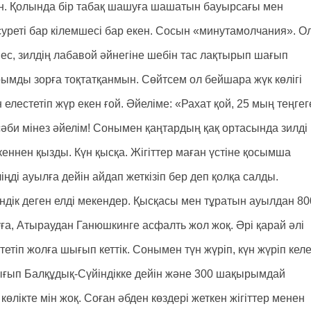
ен. Қолында бір табақ шашуға шашатын бауырсағы мен
суреті бар кілемшесі бар екен. Сосын «минутамолчания». О
ес, зилдің лабавой әйнегіне шебін тас лақтырып шағып
рымды зорға тоқтатқанмын. Сөйтсем ол бейшара жүк көлігі
н елестетіп жүр екен ғой. Әйеліме: «Рахат қой, 25 мың теңгег
 сәби мінез әйелім! Сонымен қаңтардың қақ ортасында зилді
кеннен қызды. Күн қысқа. Жігіттер маған үстіне қосымша
іңді ауылға дейін айдап жеткізіп бер деп қолқа салды.
дік деген елді мекендер. Қысқасы мен тұратын ауылдан 80
а, Атыраудан Ганюшкинге асфалть жол жоқ. Әрі қарай әлі
тетіп жолға шығып кеттік. Сонымен түн жүріп, күн жүріп келе
шығып Балқұдық-Сүйіндікке дейін және 300 шақырымдай
өлікте мін жоқ. Соған әбден көздері жеткен жігіттер менен