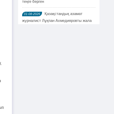
теңге берген
Қазақстандық азамат
01-08-2026
журналист Лұқпан Ахмедияровты жала
жапқаны үшін жауапқа тартуды талап
етті
TikTok-та тікелей эфир
01-08-2026
жүргізген әйел айыппұл арқалады
қ
Түркістан облысында үш тіс
31-07-2026
дәрігері МӘМС аясында 43 мың адамның
тісін "емдеген"
н
Руслан Берденов не үшін
30-07-2026
Respublica партиясынан кеткенін
түсіндірді
ып