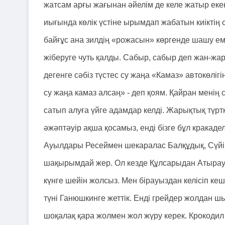
жатсам арғы жағынан әйелім де келе жатыр ек
иығында көлік үстіне ырымдап жабатын киіктің 
байғұс ана зилдің «рожасын» көргенде шашу ем
жіберуге чуть қалды. Сабыр, сабыр деп жан-жа
дегенге сәбіз түстес су жаңа «Камаз» автокөлігі
су жаңа камаз алсаң» - деп қоям. Қайран менің
сатып алуға үйге адамдар келді. Жарықтық түрт
әжәптәуір ақша қосамыз, енді бізге бұл кракадел
Ауылдары Ресеймен шекаралас Балқұдық, Сүйін
шақырымдай жер. Ол кезде Құлсарыдан Атырауғ
күнге шейін жолсыз. Мен бірауыздан келісіп кеш
түні Ганюшкинге жеттік. Енді грейдер жолдан 
шоқалақ қара жолмен жол жүру керек. Крокодил к