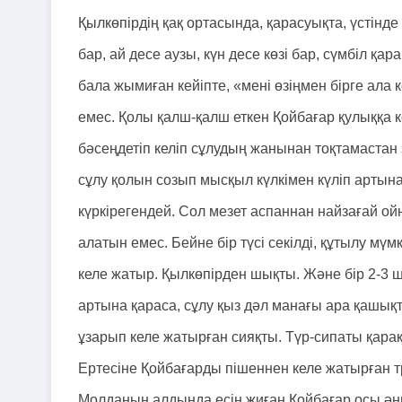
Қылкөпірдің қақ ортасында, қарасуықта, үстінд
бар, ай десе аузы, күн десе көзі бар, сүмбіл қ
бала жымиған кейіпте, «мені өзіңмен бірге ала к
емес. Қолы қалш-қалш еткен Қойбағар қулыққа к
бәсеңдетіп келіп сұлудың жанынан тоқтамастан 
сұлу қолын созып мысқыл күлкімен күліп артына
күркірегендей. Сол мезет аспаннан найзағай о
алатын емес. Бейне бір түсі секілді, құтылу мү
келе жатыр. Қылкөпірден шықты. Және бір 2-3 ш
артына қараса, сұлу қыз дәл манағы ара қашықт
ұзарып келе жатырған сияқты. Түр-сипаты қара
Ертесіне Қойбағарды пішеннен келе жатырған т
Молданың алдында есін жиған Қойбағар осы әңгі