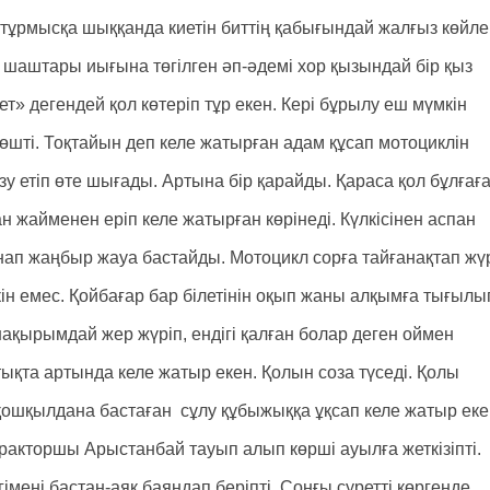
е тұрмысқа шыққанда киетін биттің қабығындай жалғыз көйле
ара шаштары иығына төгілген әп-әдемі хор қызындай бір қыз
ет» дегендей қол көтеріп тұр екен. Кері бұрылу еш мүмкін
өшті. Тоқтайын деп келе жатырған адам құсап мотоциклін
зу етіп өте шығады. Артына бір қарайды. Қараса қол бұлғағ
н жайменен еріп келе жатырған көрінеді. Күлкісінен аспан
йнап жаңбыр жауа бастайды. Мотоцикл сорға тайғанақтап жү
мкін емес. Қойбағар бар білетінін оқып жаны алқымға тығылы
ақырымдай жер жүріп, ендігі қалған болар деген оймен
ықта артында келе жатыр екен. Қолын соза түседі. Қолы
қошқылдана бастаған сұлу құбыжыққа ұқсап келе жатыр еке
ракторшы Арыстанбай тауып алып көрші ауылға жеткізіпті.
мені бастан-аяқ баяндап беріпті. Соңғы суретті көргенде