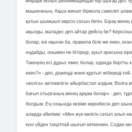
инфарк болып реонимациядан бір шығар деп. Құ
машинаның. Ақша жинап біржола самолет аламы
қатын шымшып көрсін сосын бетін. Бірақ менің
ақылды, маладес деп айтар дейсің бе? Керісінш
болар, өзі оқыған ба, правила біле ме екен, оға
оңдайды, онымен не бітіреді, ауыл арасына кі
Такеңнің есі дұрыс емес болар, оданда бортты
екен?» - деп, діңкеңді және құртып жібереді ғо
«волга» автокөлігін айырбастап алдым. Волга мі
бағып отырғаның менің арқам болар» - деп, тұ
болдым. Ең соңында көзіме көрінбесін деп шын
аларда әйеліме: «Мен жүк көлігін сатып алып к
күні үйден таңатпай шығып кеткенмін. Содан көл