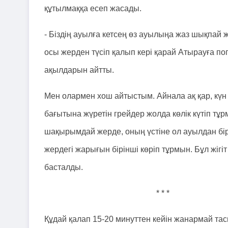
құтылмаққа есеп жасады.
- Біздің ауылға кетсең өз ауылыңа жаз шықпай 
осы жерден түсіп қалып кері қарай Атырауға поп
ақылдарын айтты.
Мен олармен хош айтыстым. Айнала ақ қар, күн
бағытына жүретін грейдер жолда көлік күтіп тұрм
шақырымдай жерде, оның үстіне ол ауылдан бі
жердегі жарығын бірінші көріп тұрмын. Бұл жіг
басталды.
* * *
Құдай қалап 15-20 минуттен кейін жанармай тасы