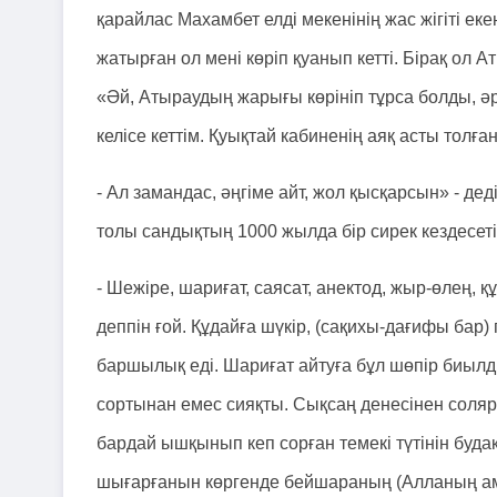
қарайлас Махамбет елді мекенінің жас жігіті ек
жатырған ол мені көріп қуанып кетті. Бірақ ол
«Әй, Атыраудың жарығы көрініп тұрса болды, әр
келісе кеттім. Қуықтай кабиненің аяқ асты то
- Ал замандас, әңгіме айт, жол қысқарсын» - де
толы сандықтың 1000 жылда бір сирек кездесеті
- Шежіре, шариғат, саясат, анектод, жыр-өлең, 
деппін ғой. Құдайға шүкір, (сақихы-дағифы бар)
баршылық еді. Шариғат айтуға бұл шөпір биылды
сортынан емес сияқты. Сықсаң денесінен соляр
бардай ышқынып кеп сорған темекі түтінін будақ
шығарғанын көргенде бейшараның (Алланың ам