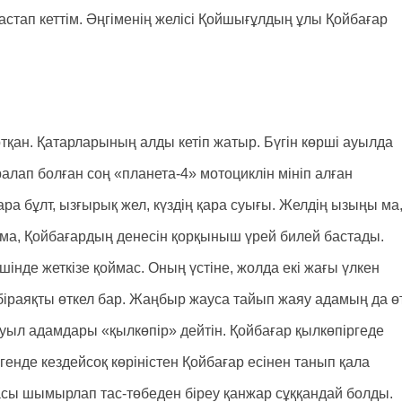
бастап кеттім. Әңгіменің желісі Қойшығұлдың ұлы Қойбағар
қан. Қатарларының алды кетіп жатыр. Бүгін көрші ауылда
лап болған соң «планета-4» мотоциклін мініп алған
ара бұлт, ызғырық жел, күздің қара суығы. Желдің ызыңы ма
 ма, Қойбағардың денесін қорқыныш үрей билей бастады.
нде жеткізе қоймас. Оның үстіне, жолда екі жағы үлкен
 біраяқты өткел бар. Жаңбыр жауса тайып жаяу адамың да ө
ыл адамдары «қылкөпір» дейтін. Қойбағар қылкөпіргеде
ргенде кездейсоқ көріністен Қойбағар есінен танып қала
қасы шымырлап тас-төбеден біреу қанжар сұққандай болды.