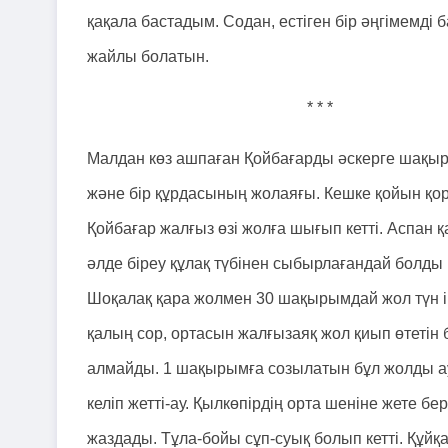
қақала бастадым. Содан, естіген бір әңгімемді 
жайлы болатын.
* * *
Малдан көз ашпаған Қойбағарды әскерге шақырт
және бір құрдасының жолаяғы. Кешке қойын қора
Қойбағар жалғыз өзі жолға шығып кетті. Аспан қ
әлде біреу құлақ түбінен сыбырлағандай болды
Шоқалақ қара жолмен 30 шақырымдай жол түн іші
қалың сор, ортасын жалғызаяқ жол қиып өтетін
алмайды. 1 шақырымға созылатын бұл жолды ау
келіп жетті-ау. Қылкөпірдің орта шеніне жете бе
жаздады. Тұла-бойы сұп-суық болып кетті. Құй