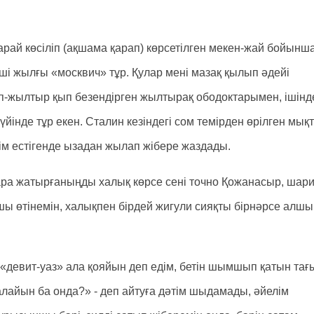
ай көсіліп (ақшама қарап) көрсетілген мекен-жай бойынш
8-ші жылғы «москвич» тұр. Қулар мені мазақ қылып әдейі
жып-жылтыр қып безендірген жылтырақ ободоктарымен, ішінд
йінде тұр екен. Сталин кезіндегі сом темірден өрілген мық
лім естігенде ызадан жылап жібере жаздады.
бара жатырғаныңды халық көрсе сені точно Қожанасыр, шари
ашы өтінемін, халықпен бірдей жигули сияқты бірнәрсе алшы
іп «девит-уаз» ала қояйын деп едім, бетін шымшып қатын тағ
алайын ба онда?» - деп айтуға дәтім шыдамады, әйелім