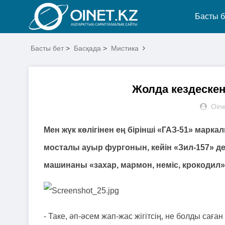
Басты б
Басты бет
>
Басқада
>
Мистика
Жолда кездескен
Oine
Мен жүк көлігінен ең бірінші «ГАЗ-51» мар
мосталы ауыр фургонын, кейін «Зил-157» д
машинаны «захар, мармон, неміс, крокодил» 
- Таке, әп-әсем жап-жас жігітсің, не болды сағ