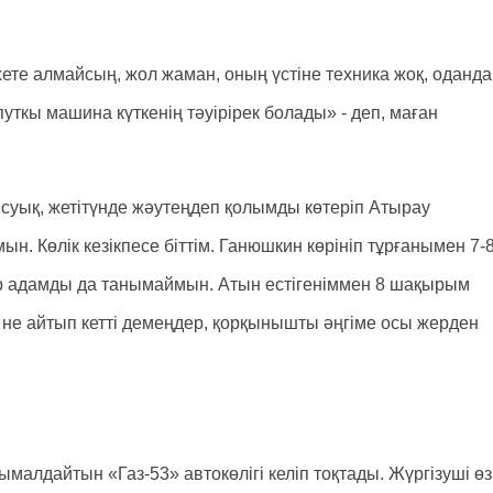
жете алмайсың, жол жаман, оның үстіне техника жоқ, оданда
уткы машина күткенің тәуірірек болады» - деп, маған
 суық, жетітүнде жәутеңдеп қолымды көтеріп Атырау
ын. Көлік кезікпесе біттім. Ганюшкин көрініп тұрғанымен 7-
р адамды да танымаймын. Атын естігеніммен 8 шақырым
іт не айтып кетті демеңдер, қорқынышты әңгіме осы жерден
малдайтын «Газ-53» автокөлігі келіп тоқтады. Жүргізуші өз