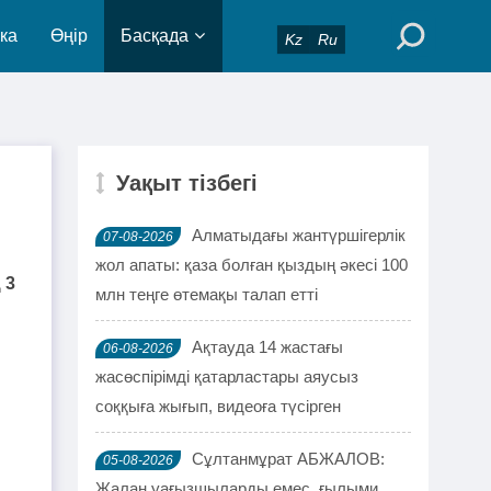
ка
Өңір
Басқада
Kz
Ru
Уақыт тізбегі
Алматыдағы жантүршігерлік
07-08-2026
жол апаты: қаза болған қыздың әкесі 100
 3
млн теңге өтемақы талап етті
Ақтауда 14 жастағы
06-08-2026
жасөспірімді қатарластары аяусыз
соққыға жығып, видеоға түсірген
Сұлтанмұрат АБЖАЛОВ:
05-08-2026
Жалаң уағызшыларды емес, ғылыми