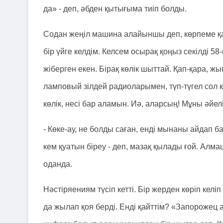
да» - деп, әбден қытығыма тиіп болды.
Содан жеңіл машина алайыншы деп, көрпеме қар
бір үйге келдім. Келсем осырақ қоңыз секілді 5
жіберген екен. Бірақ көлік шыттай. Қап-қара, 
ламповый зілдей радиоларымен, түп-түгел сол кү
көлік, несі бар аламын. Иә, аларсың! Мұны әйе
- Көке-ау, не болды саған, енді мынаны айдап 
кем қуатын біреу - деп, мазақ қылады ғой. Алм
оданда.
Нәстіряениям түсіп кетті. Бір жерден көріп кел
да жылап қоя берді. Енді қайттім? «Запорожец 