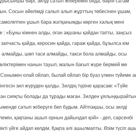
рысыншы бәрі, зилді сатып жіберемін онда, бәрін сатам
н. Сосын әйелімді салып алып жұрттың төбесінен ұшам,
 самолетпен ұшып бара жатқанымды көрген халық мені
е : «Бұны кімнен алды, оған ақшаны қайдан тапты, заңсыз
н запчасть қайда, керосин қайда, гараж қайда, бұзылса кім
ре алмайды, шөп таси алмайды, такси бола алмайды, осы
 көліктерімен нанын тауып, малын бағып жүре бермей ме
й. Сонымен олай ойлап, былай ойлап бір буаз үлкен түйеме а
нгесін зил жүруден қалды. Зилдің түріне қарасам: «Түйе
рған сияқты болады да тұрады маған. Зилден ұялыңқырайты
ыменде сатып жіберуге бел будым. Айтпақшы, осы зилді
елемін, қақпаны ашып орнын дайындап қой» - деп, сәрсенбі
ікті үйге айдап келдім. Қақпа әлі ашылмапты. Өзім түсіп аш