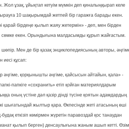
ен. Жол ұзақ, ұйықтап кетуім мүмкін деп қиналыңқырап келе
 Атырауға 10 шақырымдай жетпей бір гаражға барады екен.
і қарай бірдеңе қылып жаяу жетермін» - деп, мен бірден
лған сөмке екен. Орындығына малдасымды құрып жайғастым.
ді шөпір. Мен де бір қазақ энциклопедиясының авторы, әңгім
н иесі құсап:
құр әңгіме, қорқынышты әңгіме, қайсысын айтайын, қала» -
 папкі-папкіге «сохранить» етіп қойған материялдарым
ққа оның үстіне дәл қазір дінді түсіне қоятын адамдардың
кі шығатындай жылтыр қара. Өкпесінде жеті атасының өші
-будақ еткізіп көмірмен жүретін паравоздай қос танаудан
анат қылып берген) денсаулығына жаным ашып кетті. Өзім