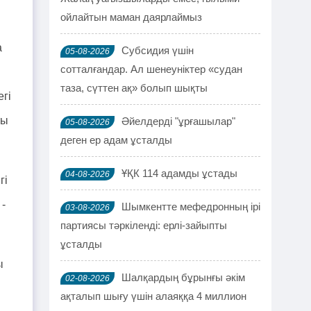
ойлайтын маман даярлаймыз
а
Субсидия үшін
05-08-2026
сотталғандар. Ал шенеуніктер «судан
таза, сүттен ақ» болып шықты
егі
ты
Әйелдерді "ұрғашылар"
05-08-2026
деген ер адам ұсталды
ҰҚК 114 адамды ұстады
04-08-2026
гі
 -
Шымкентте мефедронның ірі
03-08-2026
партиясы тәркіленді: ерлі-зайыпты
ұсталды
ы
Шалқардың бұрынғы әкім
02-08-2026
ақталып шығу үшін алаяққа 4 миллион