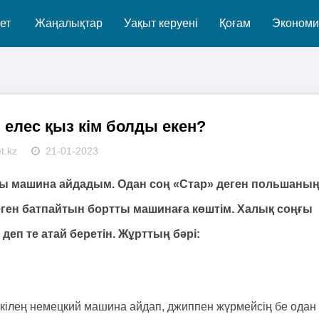
ет
Жаңалықтар
Уақыт керуені
Қоғам
Экономи
 елес қыз кім болды екен?
t.kz
21-01-2023
калы машина айдадым. Одан соң «Стар» деген польшаның
еген батпайтын бортты машинаға көштім. Халық соңғы
деп те атай беретін. Жұрттың бәрі:
ан кілең немецкий машина айдап, джиппен жүрмейсің бе одан