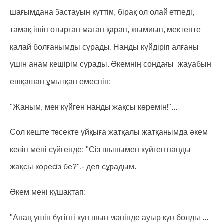
шағымдана бастауын күттім, бірақ ол олай етпеді,
тамақ ішіп отырған маған қарап, жымиып, мектепте
қалай болғанымды сұрады. Нанды күйдіріп алғаны
үшін анам кешірім сұрады. Әкемнің сондағы жауабын
ешқашан ұмытқан емеспін:
"Жаным, мен күйген нанды жақсы көремін!"...
Сол кеште төсекте ұйқыға жатқалы жатқанымда әкем
келіп мені сүйгенде: "Сіз шынымен күйген нанды
жақсы көресіз бе?",- деп сұрадым.
Әкем мені құшақтап:
"Анаң үшін бүгінгі күн шын мәнінде ауыр күн болды ...