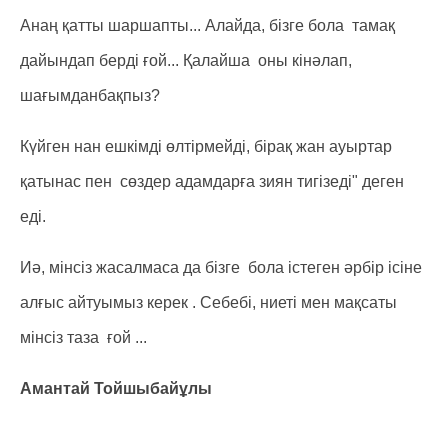
Анаң қатты шаршапты... Алайда, бізге бола тамақ
дайындап берді ғой... Қалайша оны кінәлап,
шағымданбақпыз?
Күйген нан ешкімді өлтірмейді, бірақ жан ауыртар
қатынас пен сөздер адамдарға зиян тигізеді" деген
еді.
Иә, мінсіз жасалмаса да бізге бола істеген әрбір ісіне
алғыс айтуымыз керек . Себебі, ниеті мен мақсаты
мінсіз таза ғой ...
Амантай Тойшыбайұлы