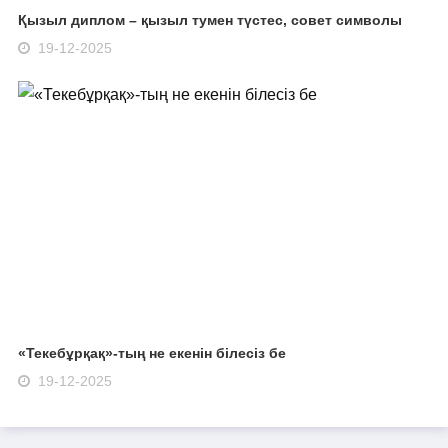
Қызыл диплом – қызыл тумен түстес, совет символы
19-12-2025
«Текебұрқақ»-тың не екенін білесіз бе
19-12-2025