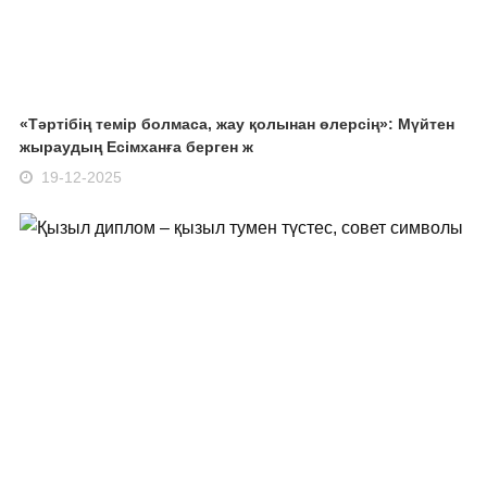
«Тәртібің темір болмаса, жау қолынан өлерсің»: Мүйтен
жыраудың Есімханға берген ж
19-12-2025