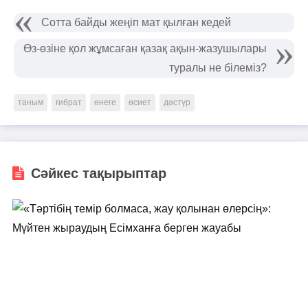
Сотта байды жеңіп мат қылған кедей
Өз-өзіне қол жұмсаған қазақ ақын-жазушылары
туралы не білеміз?
таным
ғибрат
өнеге
өсиет
дәстүр
Сәйкес тақырыптар