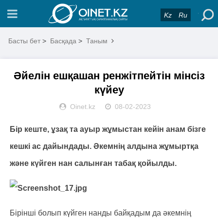
Kz
Ru
Басты бет
>
Басқада
>
Таным
Әйелін ешқашан ренжітпейтін мінсіз
күйеу
Oinet.kz
08-02-2023
Бір кеште, ұзақ та ауыр жұмыстан кейін анам бізге
кешкі ас дайындады. Әкемнің алдына жұмыртқа
және күйген нан салынған табақ қойылды.
Бірінші болып күйген нанды байқадым да әкемнің