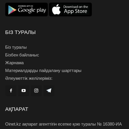
БІЗ ТУРАЛЫ
Біз туралы
Бізбен байланыс
Жарнама
Материалдарды пайдалану шарттары
Әлеуметтік желілеріміз:
АҚПАРАТ
Oinet.kz ақпарат агенттігін есепке қою туралы № 16380-ИА