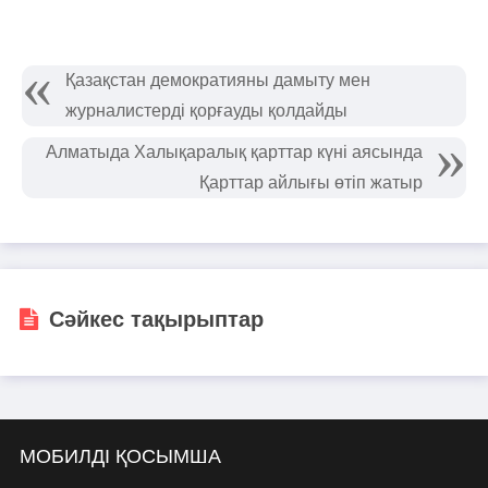
Қазақстан демократияны дамыту мен
журналистерді қорғауды қолдайды
Алматыда Халықаралық қарттар күні аясында
Қарттар айлығы өтіп жатыр
Сәйкес тақырыптар
МОБИЛДІ ҚОСЫМША